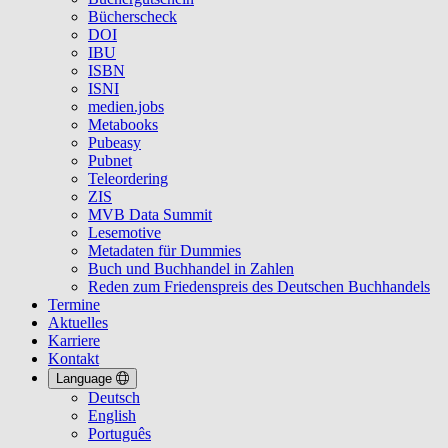
Bücherscheck
DOI
IBU
ISBN
ISNI
medien.jobs
Metabooks
Pubeasy
Pubnet
Teleordering
ZIS
MVB Data Summit
Lesemotive
Metadaten für Dummies
Buch und Buchhandel in Zahlen
Reden zum Friedenspreis des Deutschen Buchhandels
Termine
Aktuelles
Karriere
Kontakt
Language
Deutsch
English
Português