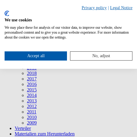
Suche
Privacy policy
|
Legal Notice
We use cookies
Mitteilungen
Mitteilungen
We may place these for analysis of our visitor data, to improve our website, show
2026
personalised content and to give you a great website experience. For more information
2025
about the cookies we use open the settings.
2024
2023
2022
Accept all
No, adjust
2021
2020
2019
2018
2017
2016
2015
2014
2013
2012
2011
2010
2009
Verteiler
Materialien zum Herunterladen