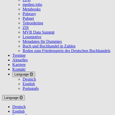
medien.jobs
Metabooks
Pubeasy
Pubnet
Teleordering
ZIS
MVB Data Summit
Lesemotive
Metadaten für Dummies
Buch und Buchhandel in Zahlen
Reden zum Friedenspreis des Deutschen Buchhandels
Termine
Aktuelles
Karriere
Kontakt
Language
Deutsch
English
Português
Language
Deutsch
English