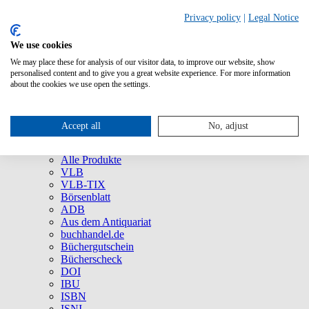
Privacy policy
|
Legal Notice
We use cookies
We may place these for analysis of our visitor data, to improve our website, show
Über uns
personalised content and to give you a great website experience. For more information
Unternehmen
about the cookies we use open the settings.
Newsletter
Social Media
Presse
Accept all
No, adjust
Service
Marken und Produkte
Alle Produkte
VLB
VLB-TIX
Börsenblatt
ADB
Aus dem Antiquariat
buchhandel.de
Büchergutschein
Bücherscheck
DOI
IBU
ISBN
ISNI