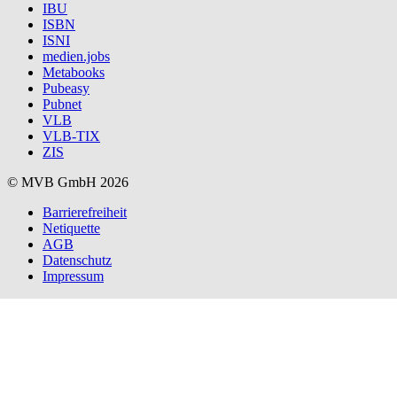
IBU
ISBN
ISNI
medien.jobs
Metabooks
Pubeasy
Pubnet
VLB
VLB-TIX
ZIS
© MVB GmbH 2026
Barrierefreiheit
Netiquette
AGB
Datenschutz
Impressum