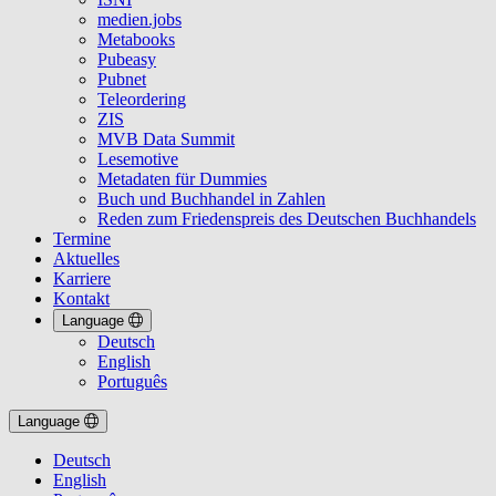
medien.jobs
Metabooks
Pubeasy
Pubnet
Teleordering
ZIS
MVB Data Summit
Lesemotive
Metadaten für Dummies
Buch und Buchhandel in Zahlen
Reden zum Friedenspreis des Deutschen Buchhandels
Termine
Aktuelles
Karriere
Kontakt
Language
Deutsch
English
Português
Language
Deutsch
English