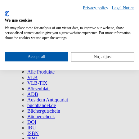
Privacy policy
|
Legal Notice
We use cookies
We may place these for analysis of our visitor data, to improve our website, show
Über uns
personalised content and to give you a great website experience. For more information
Unternehmen
about the cookies we use open the settings.
Newsletter
Social Media
Presse
Accept all
No, adjust
Service
Marken und Produkte
Alle Produkte
VLB
VLB-TIX
Börsenblatt
ADB
Aus dem Antiquariat
buchhandel.de
Büchergutschein
Bücherscheck
DOI
IBU
ISBN
ISNI