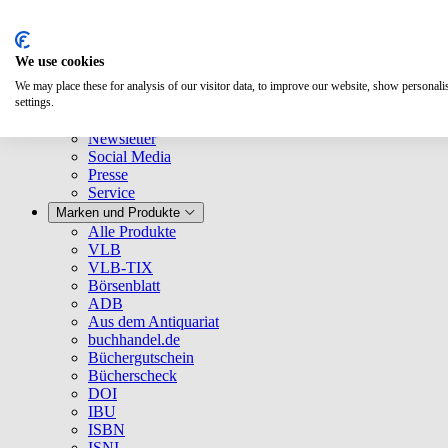
We use cookies
We may place these for analysis of our visitor data, to improve our website, show personal
Über uns
settings.
Unternehmen
Newsletter
Social Media
Presse
Service
Marken und Produkte
Alle Produkte
VLB
VLB-TIX
Börsenblatt
ADB
Aus dem Antiquariat
buchhandel.de
Büchergutschein
Bücherscheck
DOI
IBU
ISBN
ISNI