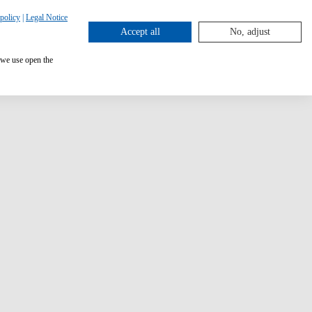
policy
|
Legal Notice
Accept all
No, adjust
 we use open the