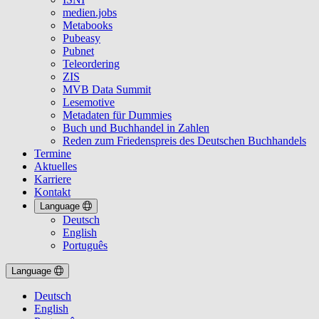
medien.jobs
Metabooks
Pubeasy
Pubnet
Teleordering
ZIS
MVB Data Summit
Lesemotive
Metadaten für Dummies
Buch und Buchhandel in Zahlen
Reden zum Friedenspreis des Deutschen Buchhandels
Termine
Aktuelles
Karriere
Kontakt
Language
Deutsch
English
Português
Language
Deutsch
English