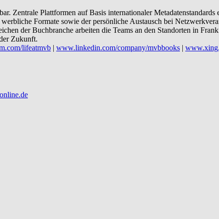
r. Zentrale Plattformen auf Basis internationaler Metadatenstandard
und werbliche Formate sowie der persönliche Austausch bei Netzwerkve
eichen der Buchbranche arbeiten die Teams an den Standorten in Fra
der Zukunft.
m.com/lifeatmvb
|
www.linkedin.com/company/mvbbooks
|
www.xing
online.de