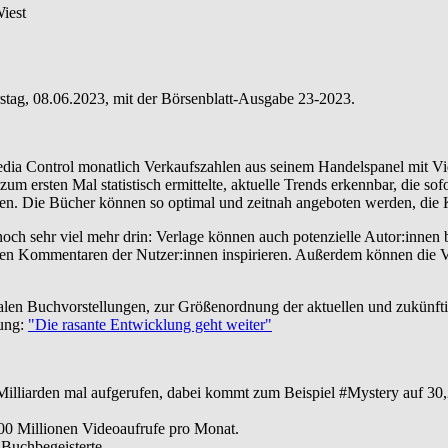
iest
rstag, 08.06.2023, mit der Börsenblatt-Ausgabe 23-2023.
dia Control monatlich Verkaufszahlen aus seinem Handelspanel mit Vi
m ersten Mal statistisch ermittelte, aktuelle Trends erkennbar, die 
. Die Bücher können so optimal und zeitnah angeboten werden, die Kas
och sehr viel mehr drin: Verlage können auch potenzielle Autor:innen
 den Kommentaren der Nutzer:innen inspirieren. Außerdem können die V
talen Buchvorstellungen, zur Größenordnung der aktuellen und zukünft
gung:
"Die rasante Entwicklung geht weiter"
lliarden mal aufgerufen, dabei kommt zum Beispiel #Mystery auf 30,2 M
00 Millionen Videoaufrufe pro Monat.
 Buchbegeisterte.