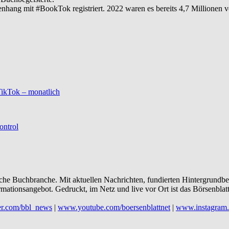
g mit #BookTok registriert. 2022 waren es bereits 4,7 Millionen ver
TikTok – monatlich
ontrol
utsche Buchbranche. Mit aktuellen Nachrichten, fundierten Hintergrun
ationsangebot. Gedruckt, im Netz und live vor Ort ist das Börsenblat
er.com/bbl_news
|
www.youtube.com/boersenblattnet
|
www.instagram.