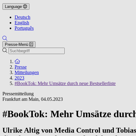
Language
Deutsch
English
Português
Presse-Menü
Suche
Zur Startseite
Presse
Mitteilungen
2023
#BookTok: Mehr Umsätze durch neue Bestsellerliste
Pressemitteilung
Frankfurt am Main
,
04.05.2023
#BookTok: Mehr Umsätze durch n
Ulrike Altig von Media Control und Tobia