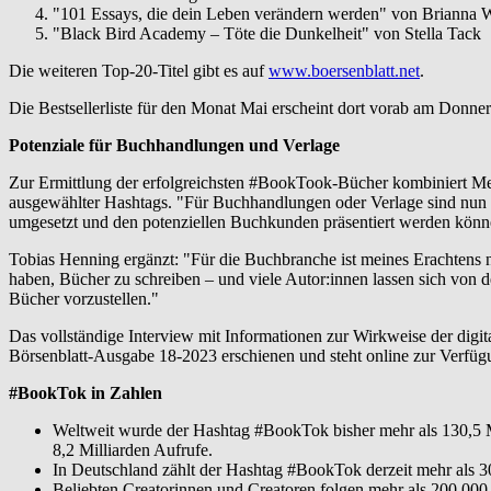
"101 Essays, die dein Leben verändern werden" von Brianna W
"Black Bird Academy – Töte die Dunkelheit" von Stella Tack
Die weiteren Top-20-Titel gibt es auf
www.boersenblatt.net
.
Die Bestsellerliste für den Monat Mai erscheint dort vorab am Donne
Potenziale für Buchhandlungen und Verlage
Zur Ermittlung der erfolgreichsten #BookTook-Bücher kombiniert Me
ausgewählter Hashtags. "Für Buchhandlungen oder Verlage sind nun zu
umgesetzt und den potenziellen Buchkunden präsentiert werden können
Tobias Henning ergänzt: "Für die Buchbranche ist meines Erachtens n
haben, Bücher zu schreiben – und viele Autor:innen lassen sich von
Bücher vorzustellen."
Das vollständige Interview mit Informationen zur Wirkweise der digi
Börsenblatt-Ausgabe 18-2023 erschienen und steht online zur Verfü
#BookTok in Zahlen
Weltweit wurde der Hashtag #BookTok bisher mehr als 130,5 Mi
8,2 Milliarden Aufrufe.
In Deutschland zählt der Hashtag #BookTok derzeit mehr als 3
Beliebten Creatorinnen und Creatoren folgen mehr als 200.000