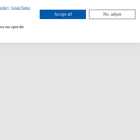
policy
|
Legal Notice
Accept all
No, adjust
 we use open the