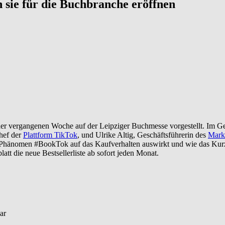
 sie für die Buchbranche eröffnen
n der vergangenen Woche auf der Leipziger Buchmesse vorgestellt. Im 
hef der
Plattform TikTok
, und Ulrike Altig, Geschäftsführerin des
Mark
s Phänomen #BookTok auf das Kaufverhalten auswirkt und wie das Kur
blatt die neue Bestsellerliste ab sofort jeden Monat.
ar