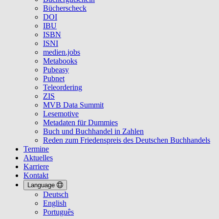
Bücherscheck
DOI
IBU
ISBN
ISNI
medien.jobs
Metabooks
Pubeasy
Pubnet
Teleordering
ZIS
MVB Data Summit
Lesemotive
Metadaten für Dummies
Buch und Buchhandel in Zahlen
Reden zum Friedenspreis des Deutschen Buchhandels
Termine
Aktuelles
Karriere
Kontakt
Language
Deutsch
English
Português