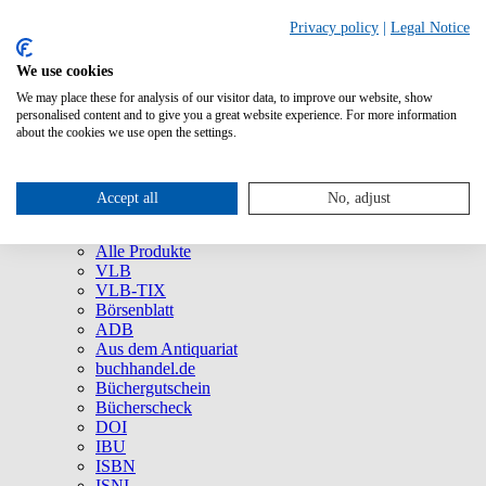
Privacy policy
|
Legal Notice
We use cookies
We may place these for analysis of our visitor data, to improve our website, show
Über uns
personalised content and to give you a great website experience. For more information
Unternehmen
about the cookies we use open the settings.
Newsletter
Social Media
Presse
Accept all
No, adjust
Service
Marken und Produkte
Alle Produkte
VLB
VLB-TIX
Börsenblatt
ADB
Aus dem Antiquariat
buchhandel.de
Büchergutschein
Bücherscheck
DOI
IBU
ISBN
ISNI