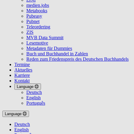
medien.jobs
Metabooks
Pubeasy
Pubnet
Teleordering
ZIS
MVB Data Summit
Lesemotive
Metadaten für Dummies
Buch und Buchhandel in Zahlen
Reden zum Friedenspreis des Deutschen Buchhandels
Termine
Aktuelles
Karriere
Kontakt
Language
Deutsch
English
Português
Language
Deutsch
English