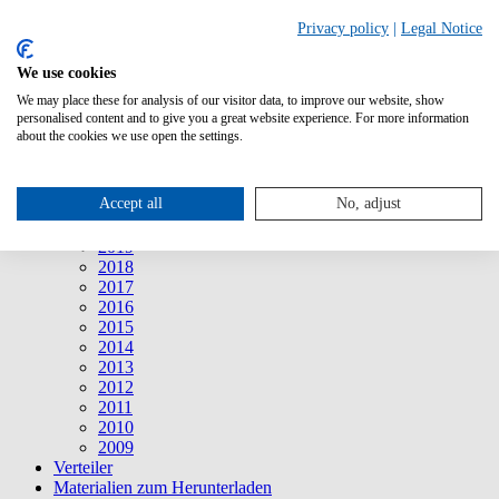
Suche
Privacy policy
|
Legal Notice
We use cookies
Mitteilungen
Mitteilungen
We may place these for analysis of our visitor data, to improve our website, show
2026
personalised content and to give you a great website experience. For more information
2025
about the cookies we use open the settings.
2024
2023
2022
Accept all
No, adjust
2021
2020
2019
2018
2017
2016
2015
2014
2013
2012
2011
2010
2009
Verteiler
Materialien zum Herunterladen