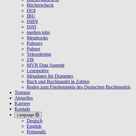
Bücherscheck
DOI
IBU
ISBN
ISNI
medien.jobs
Metabooks
Pubeasy
Pubnet
Teleordering
ZIS
MVB Data Summit
Lesemotive
Metadaten für Dummies
Buch und Buchhandel in Zahlen
Reden zum Friedenspreis des Deutschen Buchhandels
Termine
Aktuelles
Karriere
Kontakt
Language
Deutsch
English
Português