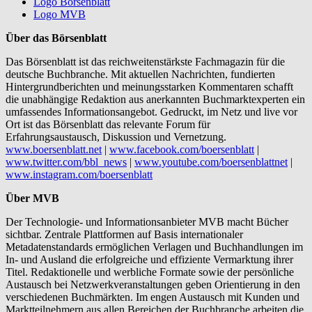
Logo Börsenblatt
Logo MVB
Über das Börsenblatt
Das Börsenblatt ist das reichweitenstärkste Fachmagazin für die
deutsche Buchbranche. Mit aktuellen Nachrichten, fundierten
Hintergrundberichten und meinungsstarken Kommentaren schafft
die unabhängige Redaktion aus anerkannten Buchmarktexperten ein
umfassendes Informationsangebot. Gedruckt, im Netz und live vor
Ort ist das Börsenblatt das relevante Forum für
Erfahrungsaustausch, Diskussion und Vernetzung.
www.boersenblatt.net
|
www.facebook.com/boersenblatt
|
www.twitter.com/bbl_news
|
www.youtube.com/boersenblattnet
|
www.instagram.com/boersenblatt
Über MVB
Der Technologie- und Informationsanbieter MVB macht Bücher
sichtbar. Zentrale Plattformen auf Basis internationaler
Metadatenstandards ermöglichen Verlagen und Buchhandlungen im
In- und Ausland die erfolgreiche und effiziente Vermarktung ihrer
Titel. Redaktionelle und werbliche Formate sowie der persönliche
Austausch bei Netzwerkveranstaltungen geben Orientierung in den
verschiedenen Buchmärkten. Im engen Austausch mit Kunden und
Marktteilnehmern aus allen Bereichen der Buchbranche arbeiten die