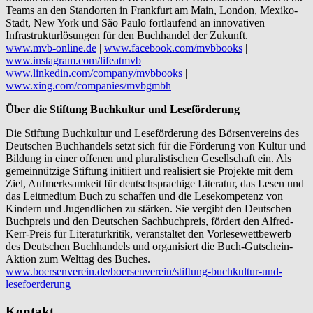
Teams an den Standorten in Frankfurt am Main, London, Mexiko-
Stadt, New York und São Paulo fortlaufend an innovativen
Infrastrukturlösungen für den Buchhandel der Zukunft.
www.mvb-online.de
|
www.facebook.com/mvbbooks
|
www.instagram.com/lifeatmvb
|
www.linkedin.com/company/mvbbooks
|
www.xing.com/companies/mvbgmbh
Über die Stiftung Buchkultur und Leseförderung
Die Stiftung Buchkultur und Leseförderung des Börsenvereins des
Deutschen Buchhandels setzt sich für die Förderung von Kultur und
Bildung in einer offenen und pluralistischen Gesellschaft ein. Als
gemeinnützige Stiftung initiiert und realisiert sie Projekte mit dem
Ziel, Aufmerksamkeit für deutschsprachige Literatur, das Lesen und
das Leitmedium Buch zu schaffen und die Lesekompetenz von
Kindern und Jugendlichen zu stärken. Sie vergibt den Deutschen
Buchpreis und den Deutschen Sachbuchpreis, fördert den Alfred-
Kerr-Preis für Literaturkritik, veranstaltet den Vorlesewettbewerb
des Deutschen Buchhandels und organisiert die Buch-Gutschein-
Aktion zum Welttag des Buches.
www.boersenverein.de/boersenverein/stiftung-buchkultur-und-
lesefoerderung
Kontakt