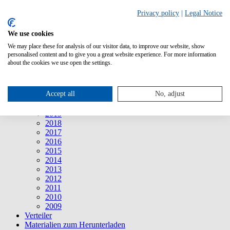
Suche
Privacy policy
|
Legal Notice
We use cookies
Mitteilungen
Mitteilungen
We may place these for analysis of our visitor data, to improve our website, show
2026
personalised content and to give you a great website experience. For more information
2025
about the cookies we use open the settings.
2024
2023
2022
Accept all
No, adjust
2021
2020
2019
2018
2017
2016
2015
2014
2013
2012
2011
2010
2009
Verteiler
Materialien zum Herunterladen