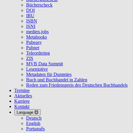
Bücherscheck
DOI
IBU
ISBN
ISNI
medien.jobs
Metabooks
Pubeasy
Pubnet
Teleordering
ZIS
MVB Data Summit
Lesemotive
Metadaten für Dummies
Buch und Buchhandel in Zahlen
Reden zum Friedenspreis des Deutschen Buchhandels
Termine
Aktuelles
Karriere
Kontakt
Language
Deutsch
English
Português