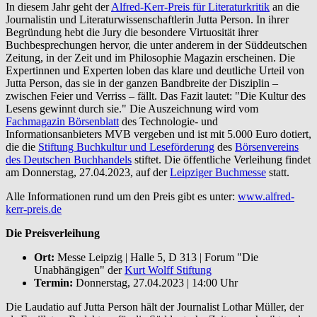
In diesem Jahr geht der
Alfred-Kerr-Preis für Literaturkritik
an die
Journalistin und Literaturwissenschaftlerin Jutta Person. In ihrer
Begründung hebt die Jury die besondere Virtuosität ihrer
Buchbesprechungen hervor, die unter anderem in der Süddeutschen
Zeitung, in der Zeit und im Philosophie Magazin erscheinen. Die
Expertinnen und Experten loben das klare und deutliche Urteil von
Jutta Person, das sie in der ganzen Bandbreite der Disziplin –
zwischen Feier und Verriss – fällt. Das Fazit lautet: "Die Kultur des
Lesens gewinnt durch sie." Die Auszeichnung wird vom
Fachmagazin Börsenblatt
des Technologie- und
Informationsanbieters MVB vergeben und ist mit 5.000 Euro dotiert,
die die
Stiftung Buchkultur und Leseförderung
des
Börsenvereins
des Deutschen Buchhandels
stiftet. Die öffentliche Verleihung findet
am Donnerstag, 27.04.2023, auf der
Leipziger Buchmesse
statt.
Alle Informationen rund um den Preis gibt es unter:
www.alfred-
kerr-preis.de
Die Preisverleihung
Ort:
Messe Leipzig | Halle 5, D 313 | Forum "Die
Unabhängigen" der
Kurt Wolff Stiftung
Termin:
Donnerstag, 27.04.2023 | 14:00 Uhr
Die Laudatio auf Jutta Person hält der Journalist Lothar Müller, der