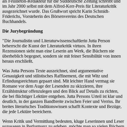
als Feuilleton-Redakteur für die Süddeutsche Zeitung schreibt und
im Jahr 2000 selbst mit dem Alfred-Kerr-Preis für Literaturkritik
ausgezeichnet wurde. Das Grußwort spricht Karin Schmidt-
Friderichs, Vorsteherin des Börsenvereins des Deutschen
Buchhandels.
Die Jurybegründung
"Die Journalistin und Literaturwissenschaftlerin Jutta Person
beherrscht die Kunst der Literaturkritik virtuos. In ihren
Rezensionen sieht man eine Leserin am Werk, die Büchern nie
überheblich begegnet, sondern sie mit feiner Sensibilität von innen
heraus erschließt.
Was Jutta Persons Texte auszeichnet, sind argumentative
Genauigkeit und stilistisches Raffinement, die mit Witz und
Erfindungsreichtum gepaart sind. Mit leichter Hand vermag sie
Romane vor dem Auge der Lesenden zu skizzieren, ihre
Erzählstruktur offenzulegen und den Blick auf Details zu richten,
die bei flüchtiger Lektüre entgehen. Jutta Persons Urteil ist klar und
deutlich, in der ganzen Bandbreite zwischen Feier und Verriss. Ihr
breites literarisches Traditionswissen schafft Kontexte und Bezüge,
die jede Lektüre bereichern.
Wenn Kritik und Vermittlung bedeuten, kluge Leserinnen und Leser
sozusagen in Performanz zu erleben, möchte man so vielen Büchern