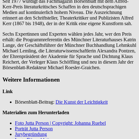
Seit 1977 würdigt das Fachmagazin Börsenblatt mit dem Alfred-
Kerr-Preis literaturkritisches Schaffen in den deutschsprachigen
Medien auf kontinuierlich hohem Niveau. Die Auszeichnung
erinnert an den Schriftsteller, Theaterkritiker und Publizisten Alfred
Kerr (1867 bis 1948), der in der Kritik eine eigene Kunstform sah.
Sechs Expertinnen und Experten wählen jedes Jahr, wer den Preis
erhält: die Programmreferentin des Münchner Literaturhauses Katrin
Lange, der Geschäftsführer der Münchner Buchhandlung Lehmkuhl
Michael Lemling, die Literaturwissenschaftlerin Alexandra Pontzen,
der Ehrenpräsident der Akademie für Sprache und Dichtung Klaus
Reichert, der Verleger Klaus Schöffling und neu in diesem Jahr der
Börsenblatt-Redakteur Michael Roesler-Graichen.
Weitere Informationen
Link
Börsenblatt-Beitrag:
Die Kunst der Leichtigkeit
Materialien zum Herunterladen
Foto Jutta Person | Copyright: Johanna Ruebel
Porträt Jutta Person
Jurybegründung