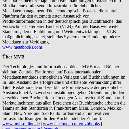
Metabooks bietet Verlagen und Buchhandlungen in Brasilien und
Mexiko eine umfassende Infrastruktur für einheitliches
Metadatenmanagement. Die technologische Basis ist die zentrale
Plattform für den automatisierten Austausch von
Produktinformationen in der deutschsprachigen Buchbranche, das
Verzeichnis Lieferbarer Bücher (VLB). Auf der Basis weltweiter
Standards, deren Etablierung und Weiterentwicklung das VLB
maßgeblich mitgestaltet, stellt das System dem Handel optimierte
Metadaten zur Verfügung.
www.metabooks.com
Über MVB
Der Technologie- und Informationsanbieter MVB macht Bücher
sichtbar. Zentrale Plattformen auf Basis internationaler
Metadatenstandards ermöglichen Verlagen und Buchhandlungen im
In- und Ausland die erfolgreiche und effiziente Vermarktung ihrer
Titel. Redaktionelle und werbliche Formate sowie der persönliche
Austausch bei Netzwerkveranstaltungen geben Orientierung in den
verschiedenen Buchmärkten. Im engen Austausch mit Kunden und
Marktteilnehmern aus allen Bereichen der Buchbranche arbeiten die
Teams an den Standorten in Frankfurt am Main, London, Mexiko-
Stadt, New York und São Paulo fortlaufend an innovativen
Infrastrukturlösungen für den Buchhandel der Zukunft.
www.mvb-online.de
|
www.facebook.com/mvbbooks
|
www.instagram.com/lifeatmvb
|