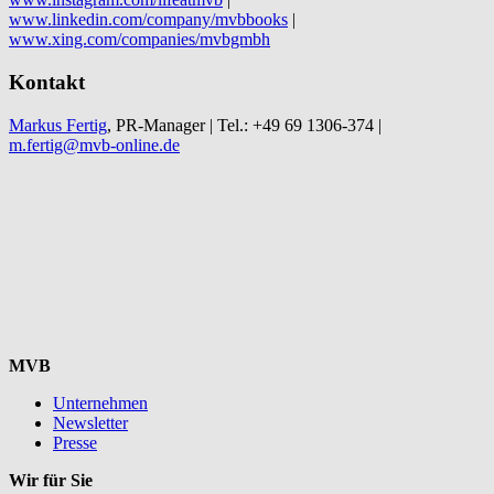
www.linkedin.com/company/mvbbooks
|
www.xing.com/companies/mvbgmbh
Kontakt
Markus Fertig
, PR-Manager | Tel.: +49 69 1306-374 |
m.fertig@mvb-online.de
MVB
Unternehmen
Newsletter
Presse
Wir für Sie