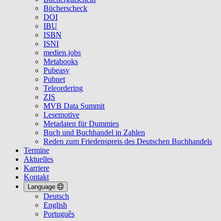
Bücherscheck
DOI
IBU
ISBN
ISNI
medien.jobs
Metabooks
Pubeasy
Pubnet
Teleordering
ZIS
MVB Data Summit
Lesemotive
Metadaten für Dummies
Buch und Buchhandel in Zahlen
Reden zum Friedenspreis des Deutschen Buchhandels
Termine
Aktuelles
Karriere
Kontakt
Language
Deutsch
English
Português