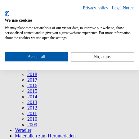
Suche
Privacy policy
|
Legal Notice
We use cookies
Mitteilungen
Mitteilungen
We may place these for analysis of our visitor data, to improve our website, show
2026
personalised content and to give you a great website experience. For more information
2025
about the cookies we use open the settings.
2024
2023
2022
Accept all
No, adjust
2021
2020
2019
2018
2017
2016
2015
2014
2013
2012
2011
2010
2009
Verteiler
Materialien zum Herunterladen