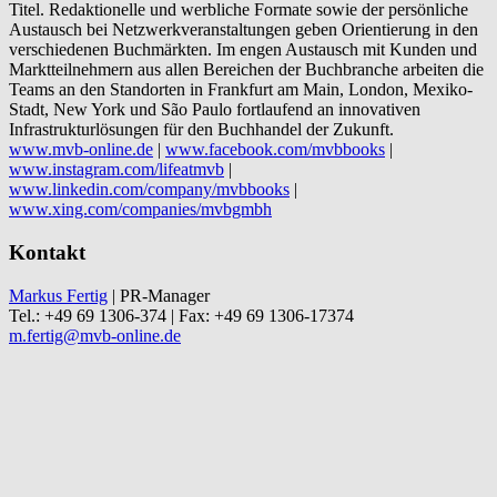
Titel. Redaktionelle und werbliche Formate sowie der persönliche
Austausch bei Netzwerkveranstaltungen geben Orientierung in den
verschiedenen Buchmärkten. Im engen Austausch mit Kunden und
Marktteilnehmern aus allen Bereichen der Buchbranche arbeiten die
Teams an den Standorten in Frankfurt am Main, London, Mexiko-
Stadt, New York und São Paulo fortlaufend an innovativen
Infrastrukturlösungen für den Buchhandel der Zukunft.
www.mvb-online.de
|
www.facebook.com/mvbbooks
|
www.instagram.com/lifeatmvb
|
www.linkedin.com/company/mvbbooks
|
www.xing.com/companies/mvbgmbh
Kontakt
Markus Fertig
| PR-Manager
Tel.: +49 69 1306-374 | Fax: +49 69 1306-17374
m.fertig@mvb-online.de