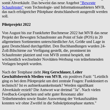
somit Abverkäufe. Das beweist das neue Angebot
"Bewegte
Schaufenster"
vom Technologie- und Informationsanbieters MVB,
das nach erfolgreicher Pilotphase deutschlandweit ausgerollt werden
soll.
Pilotprojekt 2022
Von August bis zur Frankfurter Buchmesse 2022 hat MVB das neue
Projekt der Bewegten Schaufenster am Point of Sale (POS) in 20
allgemeinen Sortimenten unterschiedlicher Art, Größe und Lage in
ganz Deutschland durchgeführt. Den Buchhandlungen wurden 24-
Zoll-Bilschirme zur Verfügung gestellt, die, prominent im
Schaufenster platziert und von MVB zentral bespielt, mit
wöchentlich wechselnder Novitäten-Werbung von teilnehmenden
Verlagen bespielt wurden.
Nach der Testphase zieht
Jörg Gerschlauer, Leiter
Geschäftsbereich Medien von MVB
, ein positives Fazit: "Letztlich
ging es bei dem Pilotprojekt um drei zentrale Fragen: Funktioniert es
technisch? Ist es aufmerksamkeitsstark? Werden signifikant
Abverkäufe erzielt? Die Antwort war dreimal "Ja". Nach vielen
Feedback-Gesprächen und sehr guter Resonanz aller
Teilnehmenden sowie finaler Auswertung der Verkaufszahlen
konnten wir ohne Zweifel in die Subskriptionsphase starten."