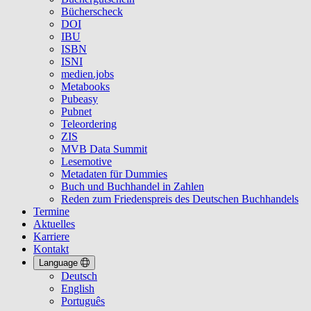
Bücherscheck
DOI
IBU
ISBN
ISNI
medien.jobs
Metabooks
Pubeasy
Pubnet
Teleordering
ZIS
MVB Data Summit
Lesemotive
Metadaten für Dummies
Buch und Buchhandel in Zahlen
Reden zum Friedenspreis des Deutschen Buchhandels
Termine
Aktuelles
Karriere
Kontakt
Language
Deutsch
English
Português