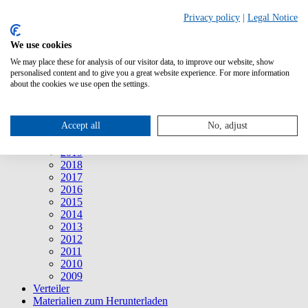
Suche
Privacy policy
|
Legal Notice
We use cookies
Mitteilungen
Mitteilungen
We may place these for analysis of our visitor data, to improve our website, show
2026
personalised content and to give you a great website experience. For more information
2025
about the cookies we use open the settings.
2024
2023
2022
Accept all
No, adjust
2021
2020
2019
2018
2017
2016
2015
2014
2013
2012
2011
2010
2009
Verteiler
Materialien zum Herunterladen