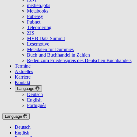
medien.jobs
Metabooks
Pubeasy
Pubnet
Teleordering
ZIS
MVB Data Summit
Lesemotive
Metadaten für Dummies
Buch und Buchhandel in Zahlen
Reden zum Friedenspreis des Deutschen Buchhandels
Termine
Aktuelles
Karriere
Kontakt
Language
Deutsch
English
Português
Language
Deutsch
English