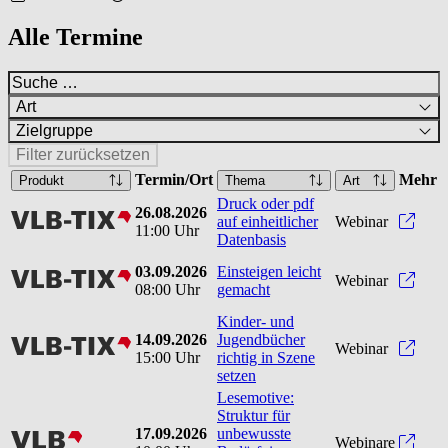
Alle Termine
Art
Zielgruppe
Filter zurücksetzen
Termin/Ort
Mehr
Produkt
Thema
Art
Druck oder pdf
26.08.2026
vlbtix
Druck
auf einheitlicher
Webinar
11:00 Uhr
Datenbasis
03.09.2026
Einsteigen leicht
vlbtix
Einst
Webinar
08:00 Uhr
gemacht
Kinder- und
14.09.2026
Jugendbücher
vlbtix
Kinde
Webinar
15:00 Uhr
richtig in Szene
setzen
Lesemotive:
Struktur für
17.09.2026
unbewusste
vlb
Webinare