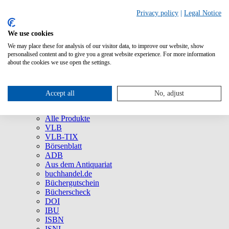
Privacy policy
|
Legal Notice
We use cookies
We may place these for analysis of our visitor data, to improve our website, show
Über uns
personalised content and to give you a great website experience. For more information
Unternehmen
about the cookies we use open the settings.
Newsletter
Social Media
Presse
Accept all
No, adjust
Service
Marken und Produkte
Alle Produkte
VLB
VLB-TIX
Börsenblatt
ADB
Aus dem Antiquariat
buchhandel.de
Büchergutschein
Bücherscheck
DOI
IBU
ISBN
ISNI