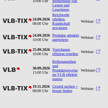
10:00 Uhr
Bedürfnisse von
Lesern und
Leserinnen
Reichweite
24.09.2026
erhöhen,
vlbtix
Reic
Webinar
08:00 Uhr
Kundschaft
gewinnen
24.09.2026
Produkte attraktiv
vlbtix
Produ
Webinar
10:00 Uhr
anreichern
25.09.2026
Vorschauen
vlbtix
Vorsc
Webinar
10:00 Uhr
effizient erstellen
Reihenangaben
und
30.09.2026
vlb
Produktverweise
Webinare
15:00 Uhr
im VLB effektiv
nutzen
19.11.2026
Gezielt suchen +
vlbtix
Gezie
Webinar
08:00 Uhr
besser finden