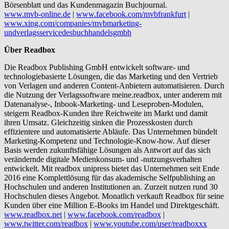
Börsenblatt und das Kundenmagazin Buchjournal.
www.mvb-online.de
|
www.facebook.com/mvbfrankfurt
|
www.xing.com/companies/mvbmarketing-
undverlagsservicedesbuchhandelsgmbh
Über Readbox
Die Readbox Publishing GmbH entwickelt software- und
technologiebasierte Lösungen, die das Marketing und den Vertrieb
von Verlagen und anderen Content-Anbietern automatisieren. Durch
die Nutzung der Verlagssoftware meine.readbox, unter anderem mit
Datenanalyse-, Inbook-Marketing- und Leseproben-Modulen,
steigern Readbox-Kunden ihre Reichweite im Markt und damit
ihren Umsatz. Gleichzeitig sinken die Prozesskosten durch
effizientere und automatisierte Abläufe. Das Unternehmen bündelt
Marketing-Kompetenz und Technologie-Know-how. Auf dieser
Basis werden zukunftsfähige Lösungen als Antwort auf das sich
verändernde digitale Medienkonsum- und -nutzungsverhalten
entwickelt. Mit readbox unipress bietet das Unternehmen seit Ende
2016 eine Komplettlösung für das akademische Selfpublishing an
Hochschulen und anderen Institutionen an. Zurzeit nutzen rund 30
Hochschulen dieses Angebot. Monatlich verkauft Readbox für seine
Kunden über eine Million E-Books im Handel und Direktgeschäft.
www.readbox.net
|
www.facebook.com/readbox
|
www.twitter.com/readbox
|
www.youtube.com/user/readboxxx