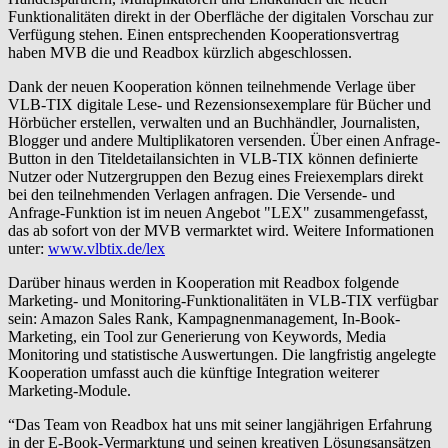
Funktionalitäten direkt in der Oberfläche der digitalen Vorschau zur
Verfügung stehen. Einen entsprechenden Kooperationsvertrag
haben MVB die und Readbox kürzlich abgeschlossen.
Dank der neuen Kooperation können teilnehmende Verlage über
VLB-TIX digitale Lese- und Rezensionsexemplare für Bücher und
Hörbücher erstellen, verwalten und an Buchhändler, Journalisten,
Blogger und andere Multiplikatoren versenden. Über einen Anfrage-
Button in den Titeldetailansichten in VLB-TIX können definierte
Nutzer oder Nutzergruppen den Bezug eines Freiexemplars direkt
bei den teilnehmenden Verlagen anfragen. Die Versende- und
Anfrage-Funktion ist im neuen Angebot "LEX" zusammengefasst,
das ab sofort von der MVB vermarktet wird. Weitere Informationen
unter:
www.vlbtix.de/lex
Darüber hinaus werden in Kooperation mit Readbox folgende
Marketing- und Monitoring-Funktionalitäten in VLB-TIX verfügbar
sein: Amazon Sales Rank, Kampagnenmanagement, In-Book-
Marketing, ein Tool zur Generierung von Keywords, Media
Monitoring und statistische Auswertungen. Die langfristig angelegte
Kooperation umfasst auch die künftige Integration weiterer
Marketing-Module.
“Das Team von Readbox hat uns mit seiner langjährigen Erfahrung
in der E-Book-Vermarktung und seinen kreativen Lösungsansätzen