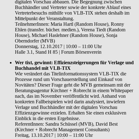
digitalen Vorschau abbauen. Die Begegnung zwischen
Buchhändler und Vertreter sowie der konkrete Ablauf eines
Vertreterbesuchs mithilfe von VLB-TIX stehen deshalb im
Mittelpunkt der Veranstaltung.
TeilnehmerInnen: Maria Hartl (Random House), Ronny
Ehlen (transfer. bücher. medien.), Verena Tiedt (Random
House), Michael Haslehner (Random House), Sonja
Oberndorfer (MVB)
Donnerstag, 12.10.2017 | 10:00 – 11:00 Uhr
Halle 3.1, Stand H 85 | Forum Börsenverein
Wer tixt, gewinnt: Effizienzsteigerungen für Verlage und
Buchhandel mit VLB-TIX
Wie verändert das Titelinformationssystem VLB-TIX die
Prozesse rund um Vorschauerstellung und Einkauf von
Novitäten? Dieser Frage geht die MVB gemeinsam mit der
Beratungsagentur Kirchner + Robrecht in einem Whitepaper
nach, das im November veröffentlicht wird. Anhand von
konkreten Fallbeispielen wird darin analysiert, inwiefern
Verlage und Buchhändler mit der digitalen Vorschau
Effizienzgewinne erzielen. Erhalten Sie einen exklusiven
Einblick in die ersten Ergebnisse.
ReferentInnen: Sandra Schüssel (MVB), David Best
(Kirchner + Robrecht Management Consultants)
Freitag, 13.10.2017 | 10:00 – 11:00 Uhr