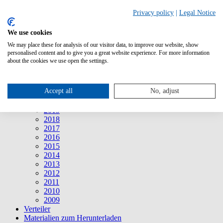
Suche
Privacy policy
|
Legal Notice
We use cookies
Mitteilungen
Mitteilungen
We may place these for analysis of our visitor data, to improve our website, show
2026
personalised content and to give you a great website experience. For more information
2025
about the cookies we use open the settings.
2024
2023
2022
Accept all
No, adjust
2021
2020
2019
2018
2017
2016
2015
2014
2013
2012
2011
2010
2009
Verteiler
Materialien zum Herunterladen