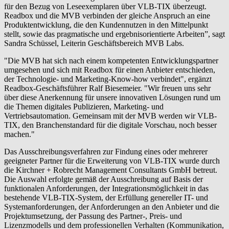
für den Bezug von Leseexemplaren über VLB-TIX überzeugt.
Readbox und die MVB verbinden der gleiche Anspruch an eine
Produktentwicklung, die den Kundennutzen in den Mittelpunkt
stellt, sowie das pragmatische und ergebnisorientierte Arbeiten”, sagt
Sandra Schüssel, Leiterin Geschäftsbereich MVB Labs.
"Die MVB hat sich nach einem kompetenten Entwicklungspartner
umgesehen und sich mit Readbox für einen Anbieter entschieden,
der Technologie- und Marketing-Know-how verbindet", ergänzt
Readbox-Geschäftsführer Ralf Biesemeier. "Wir freuen uns sehr
über diese Anerkennung für unsere innovativen Lösungen rund um
die Themen digitales Publizieren, Marketing- und
Vertriebsautomation. Gemeinsam mit der MVB werden wir VLB-
TIX, den Branchenstandard für die digitale Vorschau, noch besser
machen."
Das Ausschreibungsverfahren zur Findung eines oder mehrerer
geeigneter Partner für die Erweiterung von VLB-TIX wurde durch
die Kirchner + Robrecht Management Consultants GmbH betreut.
Die Auswahl erfolgte gemäß der Ausschreibung auf Basis der
funktionalen Anforderungen, der Integrationsmöglichkeit in das
bestehende VLB-TIX-System, der Erfüllung genereller IT- und
Systemanforderungen, der Anforderungen an den Anbieter und die
Projektumsetzung, der Passung des Partner-, Preis- und
Lizenzmodells und dem professionellen Verhalten (Kommunikation,