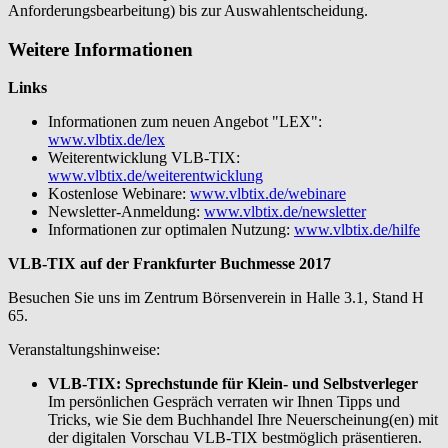
Anforderungsbearbeitung) bis zur Auswahlentscheidung.
Weitere Informationen
Links
Informationen zum neuen Angebot "LEX":
www.vlbtix.de/lex
Weiterentwicklung VLB-TIX:
www.vlbtix.de/weiterentwicklung
Kostenlose Webinare:
www.vlbtix.de/webinare
Newsletter-Anmeldung:
www.vlbtix.de/newsletter
Informationen zur optimalen Nutzung:
www.vlbtix.de/hilfe
VLB-TIX auf der Frankfurter Buchmesse 2017
Besuchen Sie uns im Zentrum Börsenverein in Halle 3.1, Stand H
65.
Veranstaltungshinweise:
VLB-TIX: Sprechstunde für Klein- und Selbstverleger
Im persönlichen Gespräch verraten wir Ihnen Tipps und
Tricks, wie Sie dem Buchhandel Ihre Neuerscheinung(en) mit
der digitalen Vorschau VLB-TIX bestmöglich präsentieren.