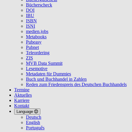
Bücherscheck
DOI
IBU
ISBN
ISNI
medien.jobs
Metabooks
Pubeasy
Pubnet
Teleordering
ZIS
MVB Data Summit
Lesemotive
Metadaten für Dummies
Buch und Buchhandel in Zahlen
Reden zum Friedenspreis des Deutschen Buchhandels
Termine
Aktuelles
Karriere
Kontakt
Language
Deutsch
English
Português