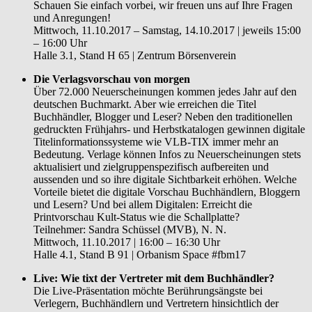
Schauen Sie einfach vorbei, wir freuen uns auf Ihre Fragen
und Anregungen!
Mittwoch, 11.10.2017 – Samstag, 14.10.2017 | jeweils 15:00
– 16:00 Uhr
Halle 3.1, Stand H 65 | Zentrum Börsenverein
Die Verlagsvorschau von morgen
Über 72.000 Neuerscheinungen kommen jedes Jahr auf den
deutschen Buchmarkt. Aber wie erreichen die Titel
Buchhändler, Blogger und Leser? Neben den traditionellen
gedruckten Frühjahrs- und Herbstkatalogen gewinnen digitale
Titelinformationssysteme wie VLB-TIX immer mehr an
Bedeutung. Verlage können Infos zu Neuerscheinungen stets
aktualisiert und zielgruppenspezifisch aufbereiten und
aussenden und so ihre digitale Sichtbarkeit erhöhen. Welche
Vorteile bietet die digitale Vorschau Buchhändlern, Bloggern
und Lesern? Und bei allem Digitalen: Erreicht die
Printvorschau Kult-Status wie die Schallplatte?
Teilnehmer: Sandra Schüssel (MVB), N. N.
Mittwoch, 11.10.2017 | 16:00 – 16:30 Uhr
Halle 4.1, Stand B 91 | Orbanism Space #fbm17
Live: Wie tixt der Vertreter mit dem Buchhändler?
Die Live-Präsentation möchte Berührungsängste bei
Verlegern, Buchhändlern und Vertretern hinsichtlich der