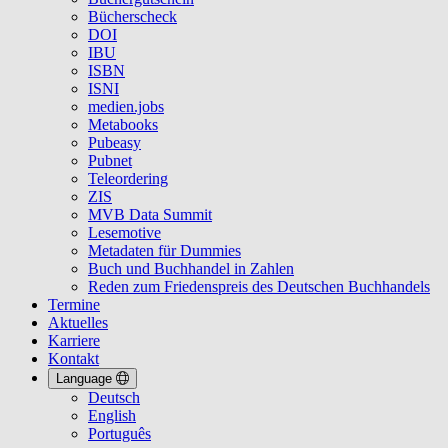
Bücherscheck
DOI
IBU
ISBN
ISNI
medien.jobs
Metabooks
Pubeasy
Pubnet
Teleordering
ZIS
MVB Data Summit
Lesemotive
Metadaten für Dummies
Buch und Buchhandel in Zahlen
Reden zum Friedenspreis des Deutschen Buchhandels
Termine
Aktuelles
Karriere
Kontakt
Language
Deutsch
English
Português