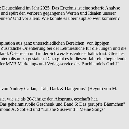
 Deutschland im Jahr 2025. Das Ergebnis ist eine scharfe Analyse
or und spürt den verloren gegangenen Werten und Idealen unserer
brennen? Und vor allem: Wie konnte es überhaupt so weit kommen?
piration aus ganz unterschiedlichen Bereichen: von üppigen
Zusätzliche Orientierung bei der Lektüresuche für die Jungen und die
nd, Österreich und in der Schweiz kostenlos erhältlich ist. Gleiches
erhaltsam zu gestalten. Dazu gibt es in diesem Jahr eine begleitende
bei der MVB Marketing- und Verlagsservice des Buchhandels GmbH
ch) von Audrey Carlan, "Tall, Dark & Dangerous" (Heyne) von M.
ie, wie sie als 20-Jährige den Absprung geschafft hat.
: Das geheimnisvolle Geschenk und Band 6: Das gerupfte Bäumchen"
ymond A. Scofield und "Liliane Susewind – Meine Songs"