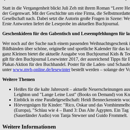
Statt in die Vergangenheit blickt Juli Zeh mit ihrem Roman “Leere H
der Gegenwart. Mit der Geschichte um eine Firma, die Selbstmordatten
Gesellschaft nach. Dabei setzt die Autorin große Fragen in Szene: 
Erste Antworten liefert die Leseprobe im aktuellen Buchjournal.
Geschenkideen für den Gabentisch und Leseempfehlungen für l
Wer noch auf der Suche nach einem passenden Weihnachtsgeschenk ist
Bildbänden über schöne, originelle und sportliche Kalender für das 
ganz Kleinen bietet die aktuelle Ausgabe von Buchjournal Kids & Teen
gilt für den Buchjournal Lesewinter 2017, der ausreichend Tipps für
Plakat-Aktion für den Buchhandel. Poster für die Laden- und Schau
unter
www.mvb-online.de/lesewinter
bestellt werden – solange der Vor
Weitere Themen
Heißes für die kalte Jahreszeit – aktuelle Neuerscheinungen 
Leighton und "Lange Leine Lust" (Books on Demand) von Kn
Einblick in eine Parallelgesellschaft: Heidi Benneckenstein wu
Hörvergnügen für Kinder: "Rico, Oskar und das Vomhimmelhoc
(Europa), "Schlau wie 4 – Band 3: Das Alte Ägypten. Ein Ta
(Sauerländer Audio) von Tanja Stewner und Guido Frommelt.
Weitere Informationen