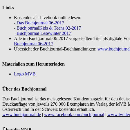
Links
Kostenlos als Livebook online lesen:
-
Das Buchjournal 06-2017
-
BuchjournalKids & Teens 02-2017
-
Buchjournal Lesewinter 2017
Alle im Buchjournal 06-2017 vorgestellten Titel als digitale 
Buchjournal 06-2017
Übersicht der Buchjournal-Buchhandlungen:
www.buchjournal
Materialien zum Herunterladen
Logo MVB
Über das Buchjournal
Das Buchjournal ist das meistgelesene Kundenmagazin für den deuts
Druckauflage von jeweils 270.000 Exemplaren im Verlag der MVB M
Österreich und in der Schweiz kostenlos erhältlich.
www.buchjournal.de
|
www.facebook.com/buchjournal
|
www.twitter
Über die MVB