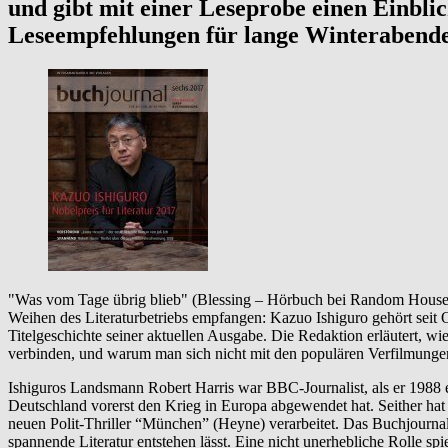
und gibt mit einer Leseprobe einen Einbli
Leseempfehlungen für lange Winterabend
"Was vom Tage übrig blieb" (Blessing – Hörbuch bei Random House A
Weihen des Literaturbetriebs empfangen: Kazuo Ishiguro gehört seit 
Titelgeschichte seiner aktuellen Ausgabe. Die Redaktion erläutert, w
verbinden, und warum man sich nicht mit den populären Verfilmungen
Ishiguros Landsmann Robert Harris war BBC-Journalist, als er 1988
Deutschland vorerst den Krieg in Europa abgewendet hat. Seither hat 
neuen Polit-Thriller “München” (Heyne) verarbeitet. Das Buchjournal
spannende Literatur entstehen lässt. Eine nicht unerhebliche Rolle spie