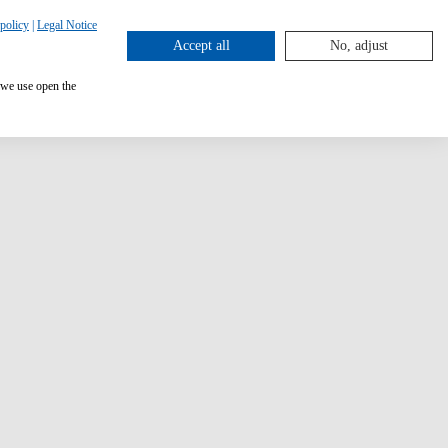
policy
|
Legal Notice
Accept all
No, adjust
 we use open the