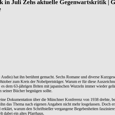
ck in Juli Zehs aktuelle Gegenwartskritik |
e
udio) hat ihn berühmt gemacht. Sechs Romane und diverse Kurzgeschi
Oktober zum Kreis der Nobelpreisträger. Warum er für diese Auszeichnu
ie es dem 63-jährigen Briten mit japanischen Wurzeln immer wieder gel
 seiner Bücher begnügen sollte.
 eine Dokumentation über die Münchner Konferenz von 1938 drehte, be
ihn das Thema nach eigenen Angaben nicht mehr losgelassen. Doch erst j
 erklärt, warum den Schriftsteller vergangene Begebenheiten faszinie
lt dabei ein altes Pfarrhaus.