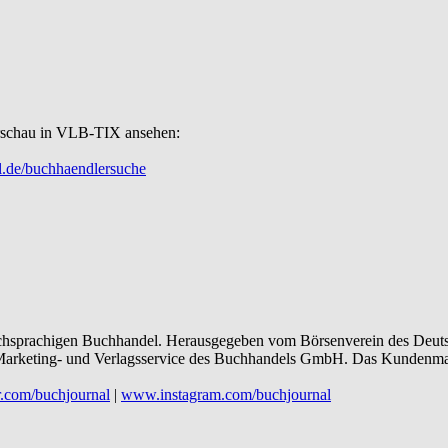
Vorschau in VLB-TIX ansehen:
.de/buchhaendlersuche
chsprachigen Buchhandel. Herausgegeben vom Börsenverein des Deutsche
arketing- und Verlagsservice des Buchhandels GmbH. Das Kundenmaga
.com/buchjournal
|
www.instagram.com/buchjournal