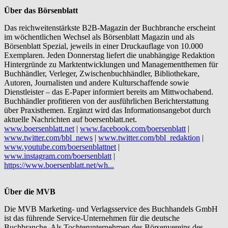
Über das Börsenblatt
Das reichweitenstärkste B2B-Magazin der Buchbranche erscheint
im wöchentlichen Wechsel als Börsenblatt Magazin und als
Börsenblatt Spezial, jeweils in einer Druckauflage von 10.000
Exemplaren. Jeden Donnerstag liefert die unabhängige Redaktion
Hintergründe zu Marktentwicklungen und Managementthemen für
Buchhändler, Verleger, Zwischenbuchhändler, Bibliothekare,
Autoren, Journalisten und andere Kulturschaffende sowie
Dienstleister – das E-Paper informiert bereits am Mittwochabend.
Buchhändler profitieren von der ausführlichen Berichterstattung
über Praxisthemen. Ergänzt wird das Informationsangebot durch
aktuelle Nachrichten auf boersenblatt.net.
www.boersenblatt.net
|
www.facebook.com/boersenblatt
|
www.twitter.com/bbl_news
|
www.twitter.com/bbl_redaktion
|
www.youtube.com/boersenblattnet
|
www.instagram.com/boersenblatt
|
https://www.boersenblatt.net/wh...
Über die MVB
Die MVB Marketing- und Verlagsservice des Buchhandels GmbH
ist das führende Service-Unternehmen für die deutsche
Buchbranche. Als Tochterunternehmen des Börsenvereins des