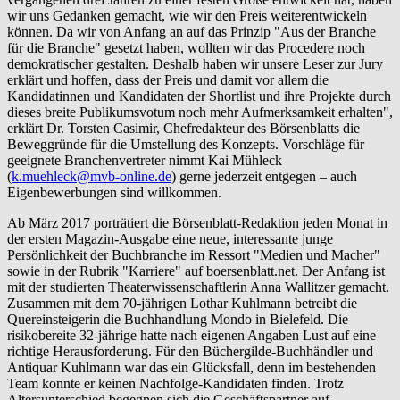
wir uns Gedanken gemacht, wie wir den Preis weiterentwickeln
können. Da wir von Anfang an auf das Prinzip "Aus der Branche
für die Branche" gesetzt haben, wollten wir das Procedere noch
demokratischer gestalten. Deshalb haben wir unsere Leser zur Jury
erklärt und hoffen, dass der Preis und damit vor allem die
Kandidatinnen und Kandidaten der Shortlist und ihre Projekte durch
dieses breite Publikumsvotum noch mehr Aufmerksamkeit erhalten",
erklärt Dr. Torsten Casimir, Chefredakteur des Börsenblatts die
Beweggründe für die Umstellung des Konzepts. Vorschläge für
geeignete Branchenvertreter nimmt Kai Mühleck
(
k.muehleck@mvb-online.de
) gerne jederzeit entgegen – auch
Eigenbewerbungen sind willkommen.
Ab März 2017 porträtiert die Börsenblatt-Redaktion jeden Monat in
der ersten Magazin-Ausgabe eine neue, interessante junge
Persönlichkeit der Buchbranche im Ressort "Medien und Macher"
sowie in der Rubrik "Karriere" auf boersenblatt.net. Der Anfang ist
mit der studierten Theaterwissenschaftlerin Anna Wallitzer gemacht.
Zusammen mit dem 70-jährigen Lothar Kuhlmann betreibt die
Quereinsteigerin die Buchhandlung Mondo in Bielefeld. Die
risikobereite 32-jährige hatte nach eigenen Angaben Lust auf eine
richtige Herausforderung. Für den Büchergilde-Buchhändler und
Antiquar Kuhlmann war das ein Glücksfall, denn im bestehenden
Team konnte er keinen Nachfolge-Kandidaten finden. Trotz
Altersunterschied begegnen sich die Geschäftspartner auf