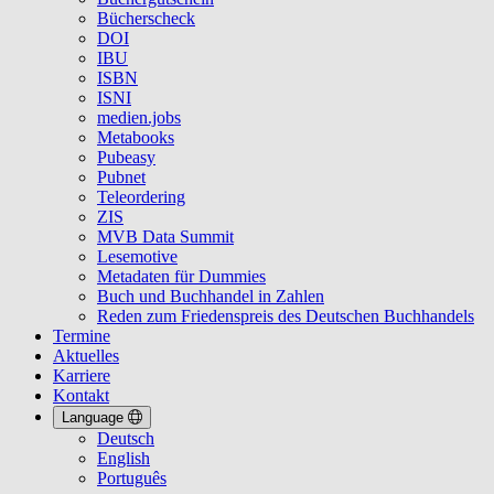
Bücherscheck
DOI
IBU
ISBN
ISNI
medien.jobs
Metabooks
Pubeasy
Pubnet
Teleordering
ZIS
MVB Data Summit
Lesemotive
Metadaten für Dummies
Buch und Buchhandel in Zahlen
Reden zum Friedenspreis des Deutschen Buchhandels
Termine
Aktuelles
Karriere
Kontakt
Language
Deutsch
English
Português