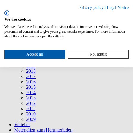
Suche
Privacy policy
|
Legal Notice
We use cookies
Mitteilungen
Mitteilungen
We may place these for analysis of our visitor data, to improve our website, show
2026
personalised content and to give you a great website experience. For more information
2025
about the cookies we use open the settings.
2024
2023
2022
Accept all
No, adjust
2021
2020
2019
2018
2017
2016
2015
2014
2013
2012
2011
2010
2009
Verteiler
Materialien zum Herunterladen