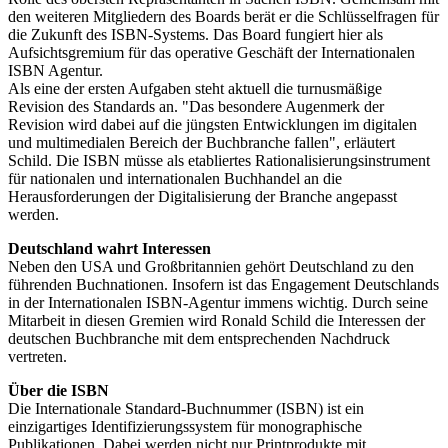
den weiteren Mitgliedern des Boards berät er die Schlüsselfragen für
die Zukunft des ISBN-Systems. Das Board fungiert hier als
Aufsichtsgremium für das operative Geschäft der Internationalen
ISBN Agentur.
Als eine der ersten Aufgaben steht aktuell die turnusmäßige
Revision des Standards an. "Das besondere Augenmerk der
Revision wird dabei auf die jüngsten Entwicklungen im digitalen
und multimedialen Bereich der Buchbranche fallen", erläutert
Schild. Die ISBN müsse als etabliertes Rationalisierungsinstrument
für nationalen und internationalen Buchhandel an die
Herausforderungen der Digitalisierung der Branche angepasst
werden.
Deutschland wahrt Interessen
Neben den USA und Großbritannien gehört Deutschland zu den
führenden Buchnationen. Insofern ist das Engagement Deutschlands
in der Internationalen ISBN-Agentur immens wichtig. Durch seine
Mitarbeit in diesen Gremien wird Ronald Schild die Interessen der
deutschen Buchbranche mit dem entsprechenden Nachdruck
vertreten.
Über die ISBN
Die Internationale Standard-Buchnummer (ISBN) ist ein
einzigartiges Identifizierungssystem für monographische
Publikationen. Dabei werden nicht nur Printprodukte mit