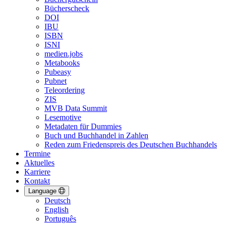
Bücherscheck
DOI
IBU
ISBN
ISNI
medien.jobs
Metabooks
Pubeasy
Pubnet
Teleordering
ZIS
MVB Data Summit
Lesemotive
Metadaten für Dummies
Buch und Buchhandel in Zahlen
Reden zum Friedenspreis des Deutschen Buchhandels
Termine
Aktuelles
Karriere
Kontakt
Language
Deutsch
English
Português