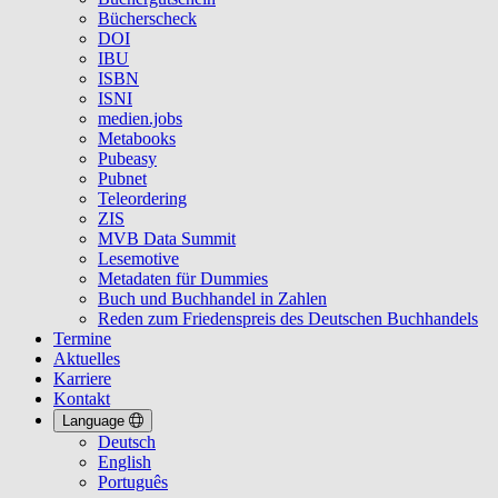
Bücherscheck
DOI
IBU
ISBN
ISNI
medien.jobs
Metabooks
Pubeasy
Pubnet
Teleordering
ZIS
MVB Data Summit
Lesemotive
Metadaten für Dummies
Buch und Buchhandel in Zahlen
Reden zum Friedenspreis des Deutschen Buchhandels
Termine
Aktuelles
Karriere
Kontakt
Language
Deutsch
English
Português