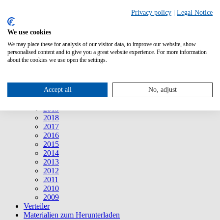
Suche
Privacy policy
|
Legal Notice
We use cookies
Mitteilungen
Mitteilungen
We may place these for analysis of our visitor data, to improve our website, show
2026
personalised content and to give you a great website experience. For more information
2025
about the cookies we use open the settings.
2024
2023
2022
Accept all
No, adjust
2021
2020
2019
2018
2017
2016
2015
2014
2013
2012
2011
2010
2009
Verteiler
Materialien zum Herunterladen