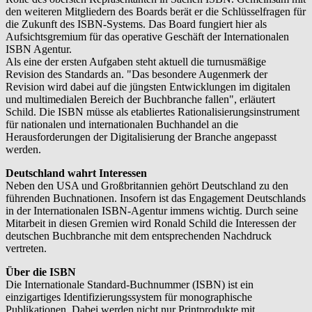
den weiteren Mitgliedern des Boards berät er die Schlüsselfragen für
die Zukunft des ISBN-Systems. Das Board fungiert hier als
Aufsichtsgremium für das operative Geschäft der Internationalen
ISBN Agentur.
Als eine der ersten Aufgaben steht aktuell die turnusmäßige
Revision des Standards an. "Das besondere Augenmerk der
Revision wird dabei auf die jüngsten Entwicklungen im digitalen
und multimedialen Bereich der Buchbranche fallen", erläutert
Schild. Die ISBN müsse als etabliertes Rationalisierungsinstrument
für nationalen und internationalen Buchhandel an die
Herausforderungen der Digitalisierung der Branche angepasst
werden.
Deutschland wahrt Interessen
Neben den USA und Großbritannien gehört Deutschland zu den
führenden Buchnationen. Insofern ist das Engagement Deutschlands
in der Internationalen ISBN-Agentur immens wichtig. Durch seine
Mitarbeit in diesen Gremien wird Ronald Schild die Interessen der
deutschen Buchbranche mit dem entsprechenden Nachdruck
vertreten.
Über die ISBN
Die Internationale Standard-Buchnummer (ISBN) ist ein
einzigartiges Identifizierungssystem für monographische
Publikationen. Dabei werden nicht nur Printprodukte mit