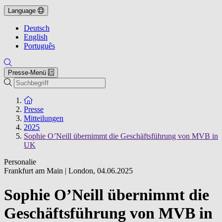
Language
Deutsch
English
Português
Presse-Menü
Suche
Zur Startseite
Presse
Mitteilungen
2025
Sophie O’Neill übernimmt die Geschäftsführung von MVB in
UK
Personalie
Frankfurt am Main | London
,
04.06.2025
Sophie O’Neill übernimmt die
Geschäftsführung von MVB in