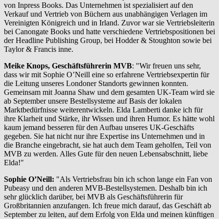
von Inpress Books. Das Unternehmen ist spezialisiert auf den
Verkauf und Vertrieb von Büchern aus unabhängigen Verlagen im
Vereinigten Königreich und in Irland. Zuvor war sie Vertriebsleiterin
bei Canongate Books und hatte verschiedene Vertriebspositionen bei
der Headline Publishing Group, bei Hodder & Stoughton sowie bei
Taylor & Francis inne.
Meike Knops, Geschäftsführerin MVB
: "Wir freuen uns sehr,
dass wir mit Sophie O’Neill eine so erfahrene Vertriebsexpertin für
die Leitung unseres Londoner Standorts gewinnen konnten.
Gemeinsam mit Joanna Shaw und dem gesamten UK-Team wird sie
ab September unsere Bestellsysteme auf Basis der lokalen
Marktbedürfnisse weiterentwickeln. Elda Lamberti danke ich für
ihre Klarheit und Stärke, ihr Wissen und ihren Humor. Es hätte wohl
kaum jemand besseren für den Aufbau unseres UK-Geschäfts
gegeben. Sie hat nicht nur ihre Expertise ins Unternehmen und in
die Branche eingebracht, sie hat auch dem Team geholfen, Teil von
MVB zu werden. Alles Gute für den neuen Lebensabschnitt, liebe
Elda!"
Sophie O’Neill:
"Als Vertriebsfrau bin ich schon lange ein Fan von
Pubeasy und den anderen MVB-Bestellsystemen. Deshalb bin ich
sehr glücklich darüber, bei MVB als Geschäftsführerin für
Großbritannien anzufangen. Ich freue mich darauf, das Geschäft ab
September zu leiten, auf dem Erfolg von Elda und meinen künftigen