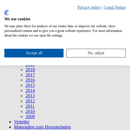
Suche
Privacy policy
|
Legal Notice
We use cookies
Mitteilungen
Mitteilungen
We may place these for analysis of our visitor data, to improve our website, show
2026
personalised content and to give you a great website experience. For more information
2025
about the cookies we use open the settings.
2024
2023
2022
Accept all
No, adjust
2021
2020
2019
2018
2017
2016
2015
2014
2013
2012
2011
2010
2009
Verteiler
Materialien zum Herunterladen