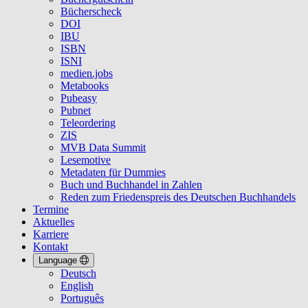
Bücherscheck
DOI
IBU
ISBN
ISNI
medien.jobs
Metabooks
Pubeasy
Pubnet
Teleordering
ZIS
MVB Data Summit
Lesemotive
Metadaten für Dummies
Buch und Buchhandel in Zahlen
Reden zum Friedenspreis des Deutschen Buchhandels
Termine
Aktuelles
Karriere
Kontakt
Language
Deutsch
English
Português