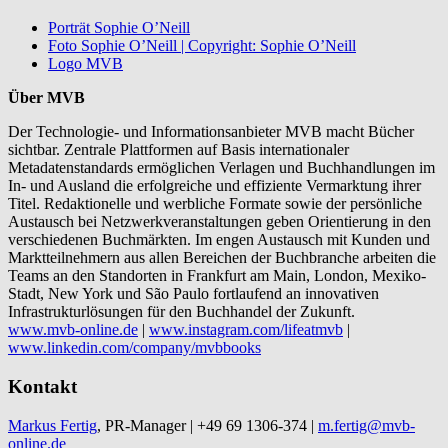
Porträt Sophie O’Neill
Foto Sophie O’Neill | Copyright: Sophie O’Neill
Logo MVB
Über MVB
Der Technologie- und Informationsanbieter MVB macht Bücher
sichtbar. Zentrale Plattformen auf Basis internationaler
Metadatenstandards ermöglichen Verlagen und Buchhandlungen im
In- und Ausland die erfolgreiche und effiziente Vermarktung ihrer
Titel. Redaktionelle und werbliche Formate sowie der persönliche
Austausch bei Netzwerkveranstaltungen geben Orientierung in den
verschiedenen Buchmärkten. Im engen Austausch mit Kunden und
Marktteilnehmern aus allen Bereichen der Buchbranche arbeiten die
Teams an den Standorten in Frankfurt am Main, London, Mexiko-
Stadt, New York und São Paulo fortlaufend an innovativen
Infrastrukturlösungen für den Buchhandel der Zukunft.
www.mvb-online.de
|
www.instagram.com/lifeatmvb
|
www.linkedin.com/company/mvbbooks
Kontakt
Markus Fertig
, PR-Manager | +49 69 1306-374 |
m.fertig@mvb-
online.de