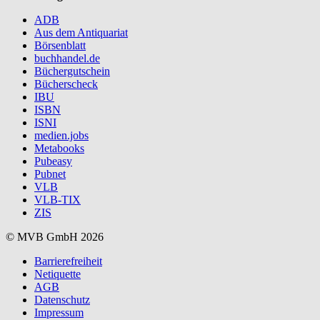
ADB
Aus dem Antiquariat
Börsenblatt
buchhandel.de
Büchergutschein
Bücherscheck
IBU
ISBN
ISNI
medien.jobs
Metabooks
Pubeasy
Pubnet
VLB
VLB-TIX
ZIS
© MVB GmbH 2026
Barrierefreiheit
Netiquette
AGB
Datenschutz
Impressum