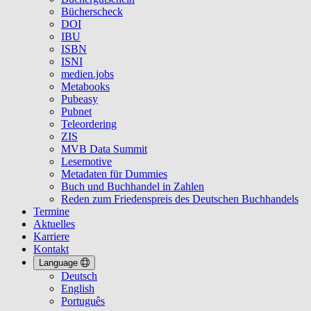
Bücherscheck
DOI
IBU
ISBN
ISNI
medien.jobs
Metabooks
Pubeasy
Pubnet
Teleordering
ZIS
MVB Data Summit
Lesemotive
Metadaten für Dummies
Buch und Buchhandel in Zahlen
Reden zum Friedenspreis des Deutschen Buchhandels
Termine
Aktuelles
Karriere
Kontakt
Language
Deutsch
English
Português