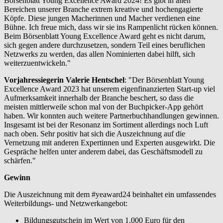
Börsenblatt Young Excellence Award 2024! Es gibt in allen
Bereichen unserer Branche extrem kreative und hochengagierte
Köpfe. Diese jungen Macherinnen und Macher verdienen eine
Bühne. Ich freue mich, dass wir sie ins Rampenlicht rücken können.
Beim Börsenblatt Young Excellence Award geht es nicht darum,
sich gegen andere durchzusetzen, sondern Teil eines beruflichen
Netzwerks zu werden, das allen Nominierten dabei hilft, sich
weiterzuentwickeln."
Vorjahressiegerin Valerie Hentschel
: "Der Börsenblatt Young
Excellence Award 2023 hat unserem eigenfinanzierten Start-up viel
Aufmerksamkeit innerhalb der Branche beschert, so dass die
meisten mittlerweile schon mal von der Buchpicker-App gehört
haben. Wir konnten auch weitere Partnerbuchhandlungen gewinnen.
Insgesamt ist bei der Resonanz im Sortiment allerdings noch Luft
nach oben. Sehr positiv hat sich die Auszeichnung auf die
Vernetzung mit anderen Expertinnen und Experten ausgewirkt. Die
Gespräche helfen unter anderem dabei, das Geschäftsmodell zu
schärfen."
Gewinn
Die Auszeichnung mit dem #yeaward24 beinhaltet ein umfassendes
Weiterbildungs- und Netzwerkangebot:
Bildungsgutschein im Wert von 1.000 Euro für den