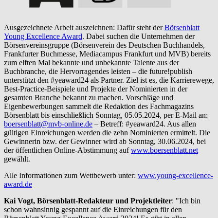
Ausgezeichnete Arbeit auszeichnen: Dafür steht der
Börsenblatt
Young Excellence Award
. Dabei suchen die Unternehmen der
Börsenvereinsgruppe (Börsenverein des Deutschen Buchhandels,
Frankfurter Buchmesse, Mediacampus Frankfurt und MVB) bereits
zum elften Mal bekannte und unbekannte Talente aus der
Buchbranche, die Hervorragendes leisten – die future!publish
unterstützt den #yeaward24 als Partner. Ziel ist es, die Karrierewege,
Best-Practice-Beispiele und Projekte der Nominierten in der
gesamten Branche bekannt zu machen. Vorschläge und
Eigenbewerbungen sammelt die Redaktion des Fachmagazins
Börsenblatt bis einschließlich Sonntag, 05.05.2024, per E-Mail an:
boersenblatt@mvb-online.de
– Betreff: #yeaward24. Aus allen
gültigen Einreichungen werden die zehn Nominierten ermittelt. Die
Gewinnerin bzw. der Gewinner wird ab Sonntag, 30.06.2024, bei
der öffentlichen Online-Abstimmung auf
www.boersenblatt.net
gewählt.
Alle Informationen zum Wettbewerb unter:
www.young-excellence-
award.de
Kai Vogt, Börsenblatt-Redakteur und Projektleiter
: "Ich bin
schon wahnsinnig gespannt auf die Einreichungen für den