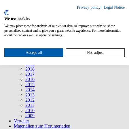
Suche
Privacy policy
|
Legal Notice
We use cookies
Mitteilungen
Mitteilungen
We may place these for analysis of our visitor data, to improve our website, show
2026
personalised content and to give you a great website experience. For more information
2025
about the cookies we use open the settings.
2024
2023
2022
Accept all
No, adjust
2021
2020
2019
2018
2017
2016
2015
2014
2013
2012
2011
2010
2009
Verteiler
Materialien zum Herunterladen