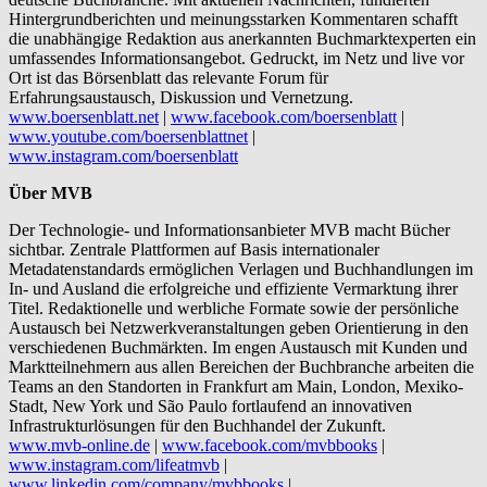
Hintergrundberichten und meinungsstarken Kommentaren schafft
die unabhängige Redaktion aus anerkannten Buchmarktexperten ein
umfassendes Informationsangebot. Gedruckt, im Netz und live vor
Ort ist das Börsenblatt das relevante Forum für
Erfahrungsaustausch, Diskussion und Vernetzung.
www.boersenblatt.net
|
www.facebook.com/boersenblatt
|
www.youtube.com/boersenblattnet
|
www.instagram.com/boersenblatt
Über MVB
Der Technologie- und Informationsanbieter MVB macht Bücher
sichtbar. Zentrale Plattformen auf Basis internationaler
Metadatenstandards ermöglichen Verlagen und Buchhandlungen im
In- und Ausland die erfolgreiche und effiziente Vermarktung ihrer
Titel. Redaktionelle und werbliche Formate sowie der persönliche
Austausch bei Netzwerkveranstaltungen geben Orientierung in den
verschiedenen Buchmärkten. Im engen Austausch mit Kunden und
Marktteilnehmern aus allen Bereichen der Buchbranche arbeiten die
Teams an den Standorten in Frankfurt am Main, London, Mexiko-
Stadt, New York und São Paulo fortlaufend an innovativen
Infrastrukturlösungen für den Buchhandel der Zukunft.
www.mvb-online.de
|
www.facebook.com/mvbbooks
|
www.instagram.com/lifeatmvb
|
www.linkedin.com/company/mvbbooks
|