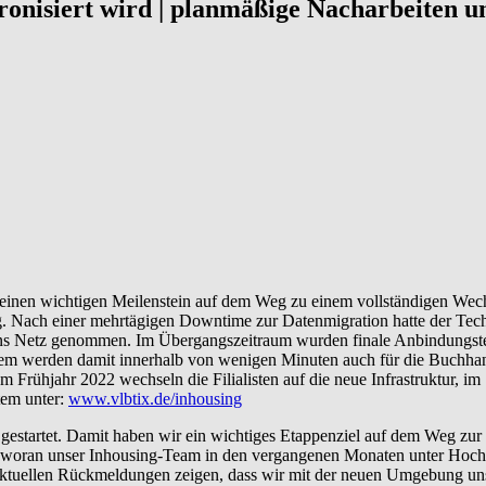
onisiert wird | planmäßige Nacharbeiten u
en wichtigen Meilenstein auf dem Weg zu einem vollständigen Wechsel 
 Nach einer mehrtägigen Downtime zur Datenmigration hatte der Tech
 Netz genommen. Im Übergangszeitraum wurden finale Anbindungstest 
tem werden damit innerhalb von wenigen Minuten auch für die Buchhan
m Frühjahr 2022 wechseln die Filialisten auf die neue Infrastruktur,
tem unter:
www.vlbtix.de/inhousing
estartet. Damit haben wir ein wichtiges Etappenziel auf dem Weg zur 
woran unser Inhousing-Team in den vergangenen Monaten unter Hochdr
aktuellen Rückmeldungen zeigen, dass wir mit der neuen Umgebung uns