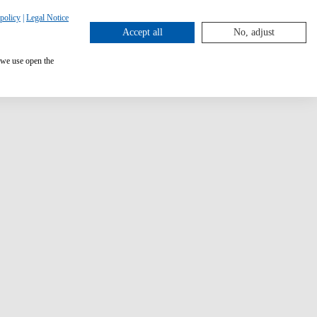
policy
|
Legal Notice
Accept all
No, adjust
 we use open the