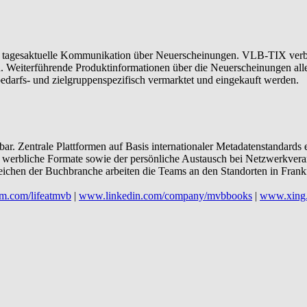
die tagesaktuelle Kommunikation über Neuerscheinungen. VLB-TIX verbes
Weiterführende Produktinformationen über die Neuerscheinungen aller
edarfs- und zielgruppenspezifisch vermarktet und eingekauft werden.
r. Zentrale Plattformen auf Basis internationaler Metadatenstandard
und werbliche Formate sowie der persönliche Austausch bei Netzwerkve
ichen der Buchbranche arbeiten die Teams an den Standorten in Frank
m.com/lifeatmvb
|
www.linkedin.com/company/mvbbooks
|
www.xing