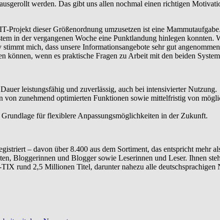
ausgerollt werden. Das gibt uns allen nochmal einen richtigen Motivati
 IT-Projekt dieser Größenordnung umzusetzen ist eine Mammutaufgabe. 
 in der vergangenen Woche eine Punktlandung hinlegen konnten. Was 
tiv stimmt mich, dass unsere Informationsangebote sehr gut angenomm
en können, wenn es praktische Fragen zu Arbeit mit den beiden Syste
uer leistungsfähig und zuverlässig, auch bei intensivierter Nutzung.
n von zunehmend optimierten Funktionen sowie mittelfristig von mögl
e Grundlage für flexiblere Anpassungsmöglichkeiten in der Zukunft.
triert – davon über 8.400 aus dem Sortiment, das entspricht mehr al
isten, Bloggerinnen und Blogger sowie Leserinnen und Leser. Ihnen st
-TIX rund 2,5 Millionen Titel, darunter nahezu alle deutschsprachigen