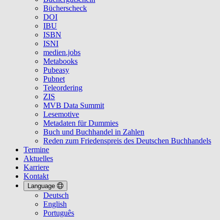
Bücherscheck
DOI
IBU
ISBN
ISNI
medien.jobs
Metabooks
Pubeasy
Pubnet
Teleordering
ZIS
MVB Data Summit
Lesemotive
Metadaten für Dummies
Buch und Buchhandel in Zahlen
Reden zum Friedenspreis des Deutschen Buchhandels
Termine
Aktuelles
Karriere
Kontakt
Language
Deutsch
English
Português