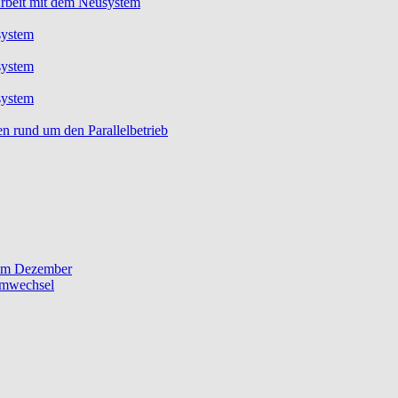
rbeit mit dem Neusystem
system
system
system
 rund um den Parallelbetrieb
 im Dezember
emwechsel