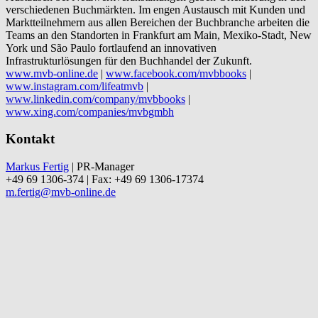
verschiedenen Buchmärkten. Im engen Austausch mit Kunden und
Marktteilnehmern aus allen Bereichen der Buchbranche arbeiten die
Teams an den Standorten in Frankfurt am Main, Mexiko-Stadt, New
York und São Paulo fortlaufend an innovativen
Infrastrukturlösungen für den Buchhandel der Zukunft.
www.mvb-online.de
|
www.facebook.com/mvbbooks
|
www.instagram.com/lifeatmvb
|
www.linkedin.com/company/mvbbooks
|
www.xing.com/companies/mvbgmbh
Kontakt
Markus Fertig
| PR-Manager
+49 69 1306-374 | Fax: +49 69 1306-17374
m.fertig@mvb-online.de