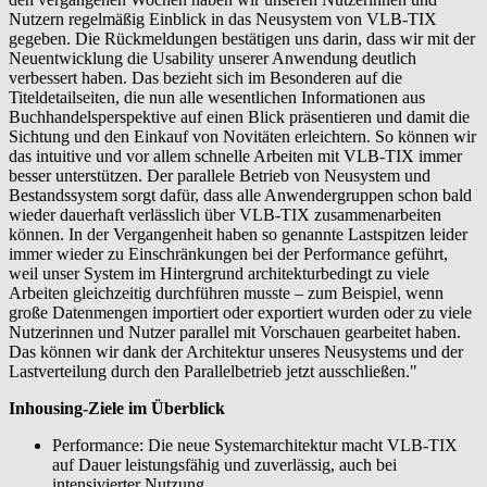
Nutzern regelmäßig Einblick in das Neusystem von VLB-TIX
gegeben. Die Rückmeldungen bestätigen uns darin, dass wir mit der
Neuentwicklung die Usability unserer Anwendung deutlich
verbessert haben. Das bezieht sich im Besonderen auf die
Titeldetailseiten, die nun alle wesentlichen Informationen aus
Buchhandelsperspektive auf einen Blick präsentieren und damit die
Sichtung und den Einkauf von Novitäten erleichtern. So können wir
das intuitive und vor allem schnelle Arbeiten mit VLB-TIX immer
besser unterstützen. Der parallele Betrieb von Neusystem und
Bestandssystem sorgt dafür, dass alle Anwendergruppen schon bald
wieder dauerhaft verlässlich über VLB-TIX zusammenarbeiten
können. In der Vergangenheit haben so genannte Lastspitzen leider
immer wieder zu Einschränkungen bei der Performance geführt,
weil unser System im Hintergrund architekturbedingt zu viele
Arbeiten gleichzeitig durchführen musste – zum Beispiel, wenn
große Datenmengen importiert oder exportiert wurden oder zu viele
Nutzerinnen und Nutzer parallel mit Vorschauen gearbeitet haben.
Das können wir dank der Architektur unseres Neusystems und der
Lastverteilung durch den Parallelbetrieb jetzt ausschließen."
Inhousing-Ziele im Überblick
Performance: Die neue Systemarchitektur macht VLB-TIX
auf Dauer leistungsfähig und zuverlässig, auch bei
intensivierter Nutzung.