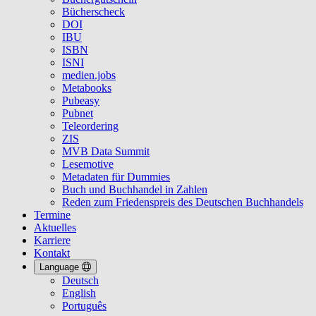
Bücherscheck
DOI
IBU
ISBN
ISNI
medien.jobs
Metabooks
Pubeasy
Pubnet
Teleordering
ZIS
MVB Data Summit
Lesemotive
Metadaten für Dummies
Buch und Buchhandel in Zahlen
Reden zum Friedenspreis des Deutschen Buchhandels
Termine
Aktuelles
Karriere
Kontakt
Language
Deutsch
English
Português