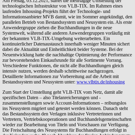
Am Freitag, 03.12.2021, startet die mehrtägige Umstellung der
technologischen Infrastruktur von VLB-TIX. Im Rahmen eines
laufenden Inhousing-Projekts führt der Technologie- und
Informationsanbieter MVB damit, wie im Sommer angekündigt, den
parallelen Betrieb von Bestandssystem und Neusystem ein. Als erste
Anwendergruppe ziehen die Buchhandlungen in die neue
Systemwelt, während alle anderen Anwendergruppen vorläufig mit
der bekannten VLB-TIX-Umgebung weiterarbeiten. Ein
kontinuierlicher Datenaustausch innerhalb weniger Minuten sichert
dabei die Aktualität und Einheitlichkeit beider Systeme. Bei der
Neuentwicklung hatte die nachhaltige Optimierung der Performance
zur bevorstehenden Einkaufsrunde für alle Sortimente Vorrang.
Verschiedene Funktionen, die nicht alle Buchhandlungen gleich
intensiv nutzen, werden deshalb schrittweise nachgezogen.
Detaillierte Informationen zur Vorbereitung auf die Arbeit mit
Bestandssystem und Neusystem unter:
www.vlbtix.de/inhousing
Zum Start der Umstellung geht VLB-TIX vom Netz, damit alle
spezifischen Daten – also Titelanreicherungen und -
zusammenstellungen sowie Account-Informationen – reibungslos
ins Neusystem migriert und getestet werden können. Danach steht
das Bestandssystem den Verlagen inklusive Vertreterinnen und
Vertretern, Vertriebskooperationen und Buchhandelsgemeinschaften
wieder zur Bearbeitung von Titeln und Vorschauen zur Verfügung.
Die Freischaltung des Neusystems für Buchhandlungen erfolgt in