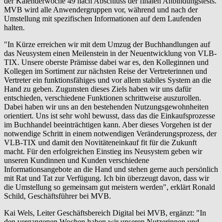
der Kalenderwoche 49 nach Abschluss der finalen Anbindungstests.
MVB wird alle Anwendergruppen vor, während und nach der
Umstellung mit spezifischen Informationen auf dem Laufenden
halten.
"In Kürze erreichen wir mit dem Umzug der Buchhandlungen auf
das Neusystem einen Meilenstein in der Neuentwicklung von VLB-
TIX. Unsere oberste Prämisse dabei war es, den Kolleginnen und
Kollegen im Sortiment zur nächsten Reise der Vertreterinnen und
Vertreter ein funktionsfähiges und vor allem stabiles System an die
Hand zu geben. Zugunsten dieses Ziels haben wir uns dafür
entschieden, verschiedene Funktionen schrittweise auszurollen.
Dabei haben wir uns an den bestehenden Nutzungsgewohnheiten
orientiert. Uns ist sehr wohl bewusst, dass das die Einkaufsprozesse
im Buchhandel beeinträchtigen kann. Aber dieses Vorgehen ist der
notwendige Schritt in einem notwendigen Veränderungsprozess, der
VLB-TIX und damit den Novitäteneinkauf fit für die Zukunft
macht. Für den erfolgreichen Einstieg ins Neusystem geben wir
unseren Kundinnen und Kunden verschiedene
Informationsangebote an die Hand und stehen gerne auch persönlich
mit Rat und Tat zur Verfügung. Ich bin überzeugt davon, dass wir
die Umstellung so gemeinsam gut meistern werden", erklärt Ronald
Schild, Geschäftsführer bei MVB.
Kai Wels, Leiter Geschäftsbereich Digital bei MVB, ergänzt: "In
den vergangenen Wochen haben wir unseren Nutzerinnen und