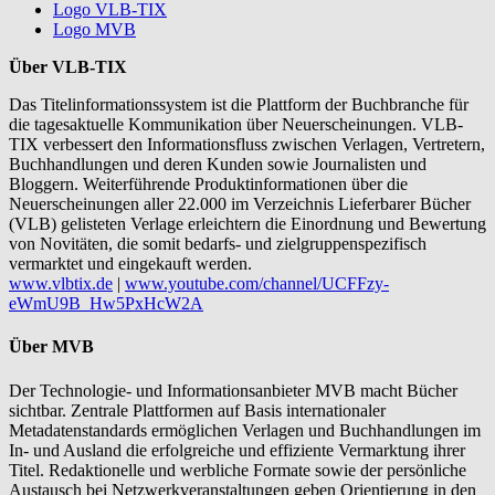
Logo VLB-TIX
Logo MVB
Über VLB-TIX
Das Titelinformationssystem ist die Plattform der Buchbranche für
die tagesaktuelle Kommunikation über Neuerscheinungen. VLB-
TIX verbessert den Informationsfluss zwischen Verlagen, Vertretern,
Buchhandlungen und deren Kunden sowie Journalisten und
Bloggern. Weiterführende Produktinformationen über die
Neuerscheinungen aller 22.000 im Verzeichnis Lieferbarer Bücher
(VLB) gelisteten Verlage erleichtern die Einordnung und Bewertung
von Novitäten, die somit bedarfs- und zielgruppenspezifisch
vermarktet und eingekauft werden.
www.vlbtix.de
|
www.youtube.com/channel/UCFFzy-
eWmU9B_Hw5PxHcW2A
Über MVB
Der Technologie- und Informationsanbieter MVB macht Bücher
sichtbar. Zentrale Plattformen auf Basis internationaler
Metadatenstandards ermöglichen Verlagen und Buchhandlungen im
In- und Ausland die erfolgreiche und effiziente Vermarktung ihrer
Titel. Redaktionelle und werbliche Formate sowie der persönliche
Austausch bei Netzwerkveranstaltungen geben Orientierung in den