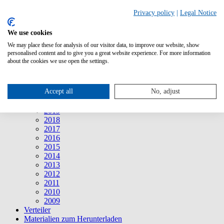
Suche
Privacy policy
|
Legal Notice
We use cookies
Mitteilungen
Mitteilungen
We may place these for analysis of our visitor data, to improve our website, show
2026
personalised content and to give you a great website experience. For more information
2025
about the cookies we use open the settings.
2024
2023
2022
Accept all
No, adjust
2021
2020
2019
2018
2017
2016
2015
2014
2013
2012
2011
2010
2009
Verteiler
Materialien zum Herunterladen