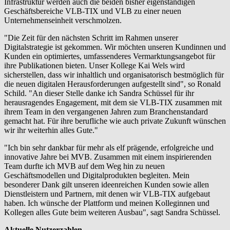
Infrastruktur werden auch die beiden bisher eigenständigen
Geschäftsbereiche VLB-TIX und VLB zu einer neuen
Unternehmenseinheit verschmolzen.
"Die Zeit für den nächsten Schritt im Rahmen unserer
Digitalstrategie ist gekommen. Wir möchten unseren Kundinnen und
Kunden ein optimiertes, umfassenderes Vermarktungsangebot für
ihre Publikationen bieten. Unser Kollege Kai Wels wird
sicherstellen, dass wir inhaltlich und organisatorisch bestmöglich für
die neuen digitalen Herausforderungen aufgestellt sind", so Ronald
Schild. "An dieser Stelle danke ich Sandra Schüssel für ihr
herausragendes Engagement, mit dem sie VLB-TIX zusammen mit
ihrem Team in den vergangenen Jahren zum Branchenstandard
gemacht hat. Für ihre berufliche wie auch private Zukunft wünschen
wir ihr weiterhin alles Gute."
"Ich bin sehr dankbar für mehr als elf prägende, erfolgreiche und
innovative Jahre bei MVB. Zusammen mit einem inspirierenden
Team durfte ich MVB auf dem Weg hin zu neuen
Geschäftsmodellen und Digitalprodukten begleiten. Mein
besonderer Dank gilt unseren ideenreichen Kunden sowie allen
Dienstleistern und Partnern, mit denen wir VLB-TIX aufgebaut
haben. Ich wünsche der Plattform und meinen Kolleginnen und
Kollegen alles Gute beim weiteren Ausbau", sagt Sandra Schüssel.
A
ktuelle Nutzerzahlen