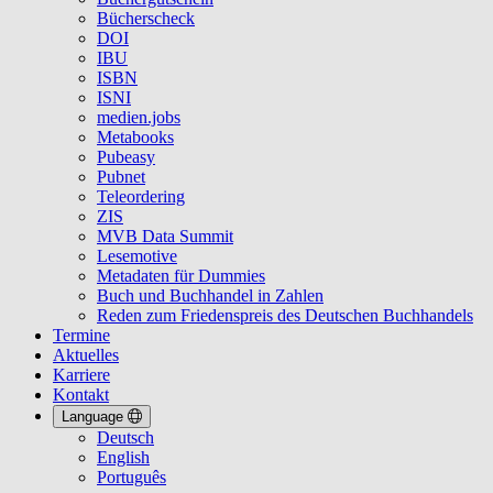
Bücherscheck
DOI
IBU
ISBN
ISNI
medien.jobs
Metabooks
Pubeasy
Pubnet
Teleordering
ZIS
MVB Data Summit
Lesemotive
Metadaten für Dummies
Buch und Buchhandel in Zahlen
Reden zum Friedenspreis des Deutschen Buchhandels
Termine
Aktuelles
Karriere
Kontakt
Language
Deutsch
English
Português