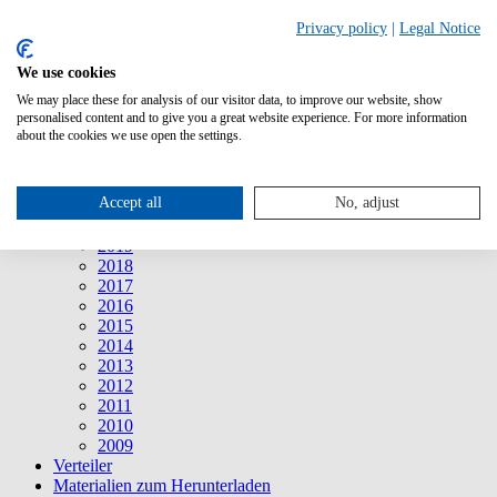
Suche
Privacy policy
|
Legal Notice
We use cookies
Mitteilungen
Mitteilungen
We may place these for analysis of our visitor data, to improve our website, show
2026
personalised content and to give you a great website experience. For more information
2025
about the cookies we use open the settings.
2024
2023
2022
Accept all
No, adjust
2021
2020
2019
2018
2017
2016
2015
2014
2013
2012
2011
2010
2009
Verteiler
Materialien zum Herunterladen