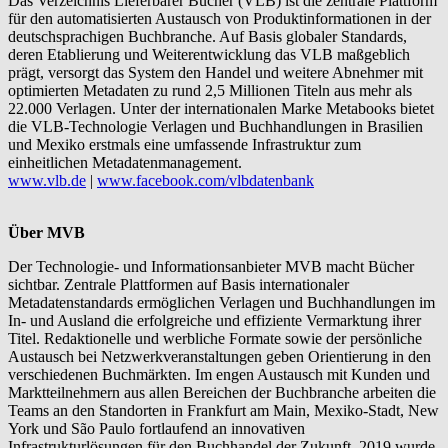
Das Verzeichnis Lieferbarer Bücher (VLB) ist die zentrale Plattform
für den automatisierten Austausch von Produktinformationen in der
deutschsprachigen Buchbranche. Auf Basis globaler Standards,
deren Etablierung und Weiterentwicklung das VLB maßgeblich
prägt, versorgt das System den Handel und weitere Abnehmer mit
optimierten Metadaten zu rund 2,5 Millionen Titeln aus mehr als
22.000 Verlagen. Unter der internationalen Marke Metabooks bietet
die VLB-Technologie Verlagen und Buchhandlungen in Brasilien
und Mexiko erstmals eine umfassende Infrastruktur zum
einheitlichen Metadatenmanagement.
www.vlb.de
|
www.facebook.com/vlbdatenbank
Über MVB
Der Technologie- und Informationsanbieter MVB macht Bücher
sichtbar. Zentrale Plattformen auf Basis internationaler
Metadatenstandards ermöglichen Verlagen und Buchhandlungen im
In- und Ausland die erfolgreiche und effiziente Vermarktung ihrer
Titel. Redaktionelle und werbliche Formate sowie der persönliche
Austausch bei Netzwerkveranstaltungen geben Orientierung in den
verschiedenen Buchmärkten. Im engen Austausch mit Kunden und
Marktteilnehmern aus allen Bereichen der Buchbranche arbeiten die
Teams an den Standorten in Frankfurt am Main, Mexiko-Stadt, New
York und São Paulo fortlaufend an innovativen
Infrastrukturlösungen für den Buchhandel der Zukunft. 2019 wurde