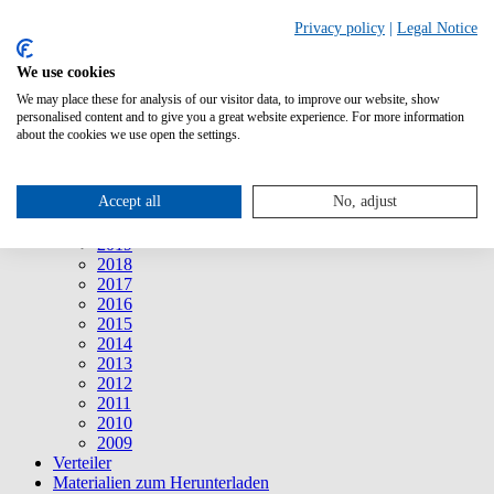
Suche
Privacy policy
|
Legal Notice
We use cookies
Mitteilungen
Mitteilungen
We may place these for analysis of our visitor data, to improve our website, show
2026
personalised content and to give you a great website experience. For more information
2025
about the cookies we use open the settings.
2024
2023
2022
Accept all
No, adjust
2021
2020
2019
2018
2017
2016
2015
2014
2013
2012
2011
2010
2009
Verteiler
Materialien zum Herunterladen