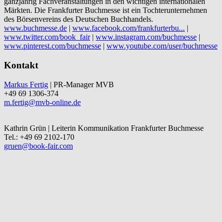
ganzjährig Fachveranstaltungen in den wichtigen internationalen
Märkten. Die Frankfurter Buchmesse ist ein Tochterunternehmen
des Börsenvereins des Deutschen Buchhandels.
www.buchmesse.de
|
www.facebook.com/frankfurterbu...
|
www.twitter.com/book_fair
|
www.instagram.com/buchmesse
|
www.pinterest.com/buchmesse
|
www.youtube.com/user/buchmesse
Kontakt
Markus Fertig
| PR-Manager MVB
+49 69 1306-374
m.fertig@mvb-online.de
Kathrin Grün | Leiterin Kommunikation Frankfurter Buchmesse
Tel.: +49 69 2102-170
gruen@book-fair.com