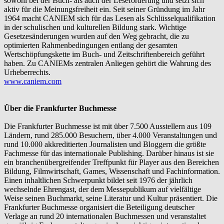
sowohl bei der Buch- als auch der Leseförderung und setzt sich
aktiv für die Meinungsfreiheit ein. Seit seiner Gründung im Jahr
1964 macht CANIEM sich für das Lesen als Schlüsselqualifikation
in der schulischen und kulturellen Bildung stark. Wichtige
Gesetzesänderungen wurden auf den Weg gebracht, die zu
optimierten Rahmenbedingungen entlang der gesamten
Wertschöpfungskette im Buch- und Zeitschriftenbereich geführt
haben. Zu CANIEMs zentralen Anliegen gehört die Wahrung des
Urheberrechts.
www.caniem.com
Über die Frankfurter Buchmesse
Die Frankfurter Buchmesse ist mit über 7.500 Ausstellern aus 109
Ländern, rund 285.000 Besuchern, über 4.000 Veranstaltungen und
rund 10.000 akkreditierten Journalisten und Bloggern die größte
Fachmesse für das internationale Publishing. Darüber hinaus ist sie
ein branchenübergreifender Treffpunkt für Player aus den Bereichen
Bildung, Filmwirtschaft, Games, Wissenschaft und Fachinformation.
Einen inhaltlichen Schwerpunkt bildet seit 1976 der jährlich
wechselnde Ehrengast, der dem Messepublikum auf vielfältige
Weise seinen Buchmarkt, seine Literatur und Kultur präsentiert. Die
Frankfurter Buchmesse organisiert die Beteiligung deutscher
Verlage an rund 20 internationalen Buchmessen und veranstaltet