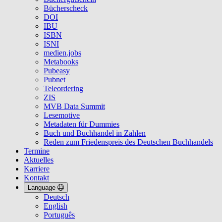
Bücherscheck
DOI
IBU
ISBN
ISNI
medien.jobs
Metabooks
Pubeasy
Pubnet
Teleordering
ZIS
MVB Data Summit
Lesemotive
Metadaten für Dummies
Buch und Buchhandel in Zahlen
Reden zum Friedenspreis des Deutschen Buchhandels
Termine
Aktuelles
Karriere
Kontakt
Language
Deutsch
English
Português