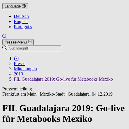
Language
Deutsch
English
Português
Presse-Menü
Suche
Zur Startseite
Presse
Mitteilungen
2019
FIL Guadalajara 2019: Go-live für Metabooks Mexiko
Pressemitteilung
Frankfurt am Main | Mexiko-Stadt | Guadalajara
,
04.12.2019
FIL Guadalajara 2019: Go-live
für Metabooks Mexiko