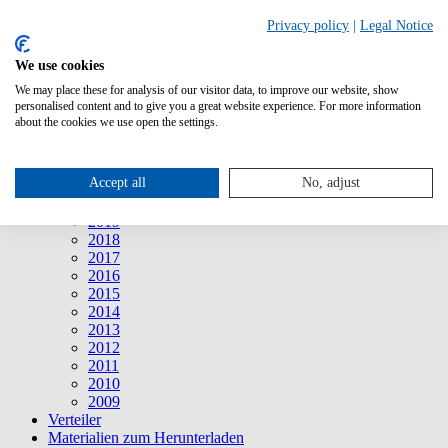
Suche
Privacy policy
|
Legal Notice
We use cookies
Mitteilungen
Mitteilungen
We may place these for analysis of our visitor data, to improve our website, show
2026
personalised content and to give you a great website experience. For more information
2025
about the cookies we use open the settings.
2024
2023
2022
Accept all
No, adjust
2021
2020
2019
2018
2017
2016
2015
2014
2013
2012
2011
2010
2009
Verteiler
Materialien zum Herunterladen