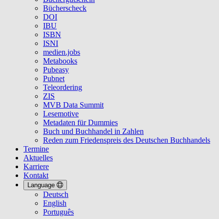
Bücherscheck
DOI
IBU
ISBN
ISNI
medien.jobs
Metabooks
Pubeasy
Pubnet
Teleordering
ZIS
MVB Data Summit
Lesemotive
Metadaten für Dummies
Buch und Buchhandel in Zahlen
Reden zum Friedenspreis des Deutschen Buchhandels
Termine
Aktuelles
Karriere
Kontakt
Language
Deutsch
English
Português