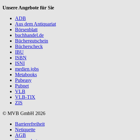
Unsere Angebote für Sie
ADB
Aus dem Antiquariat
Börsenblatt
buchhandel.de
Büchergutschein
Bücherscheck
IBU
ISBN
ISNI
medien.jobs
Metabooks
Pubeasy
Pubnet
VLB
VLB-TIX
ZIS
© MVB GmbH 2026
Barrierefreiheit
Netiquette
AGB