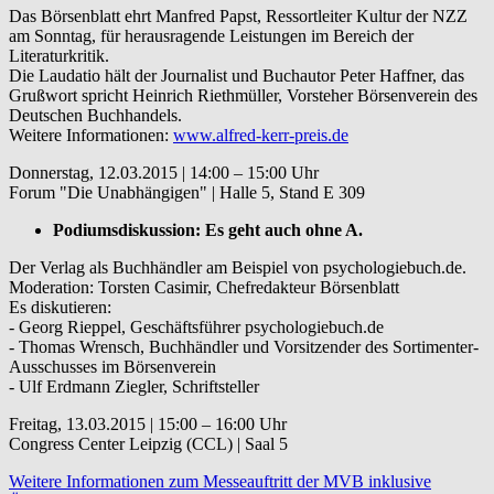
Das Börsenblatt ehrt Manfred Papst, Ressortleiter Kultur der NZZ
am Sonntag, für herausragende Leistungen im Bereich der
Literaturkritik.
Die Laudatio hält der Journalist und Buchautor Peter Haffner, das
Grußwort spricht Heinrich Riethmüller, Vorsteher Börsenverein des
Deutschen Buchhandels.
Weitere Informationen:
www.alfred-kerr-preis.de
Donnerstag, 12.03.2015 | 14:00 – 15:00 Uhr
Forum "Die Unabhängigen" | Halle 5, Stand E 309
Podiumsdiskussion: Es geht auch ohne A.
Der Verlag als Buchhändler am Beispiel von psychologiebuch.de.
Moderation: Torsten Casimir, Chefredakteur Börsenblatt
Es diskutieren:
- Georg Rieppel, Geschäftsführer psychologiebuch.de
- Thomas Wrensch, Buchhändler und Vorsitzender des Sortimenter-
Ausschusses im Börsenverein
- Ulf Erdmann Ziegler, Schriftsteller
Freitag, 13.03.2015 | 15:00 – 16:00 Uhr
Congress Center Leipzig (CCL) | Saal 5
Weitere Informationen zum Messeauftritt der MVB inklusive