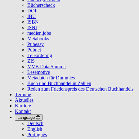
Bücherscheck
DOI
IBU
ISBN
ISNI
medien.jobs
Metabooks
Pubeasy
Pubnet
Teleordering
ZIS
MVB Data Summit
Lesemotive
Metadaten für Dummies
Buch und Buchhandel in Zahlen
Reden zum Friedenspreis des Deutschen Buchhandels
Termine
Aktuelles
Karriere
Kontakt
Language
Deutsch
English
Português