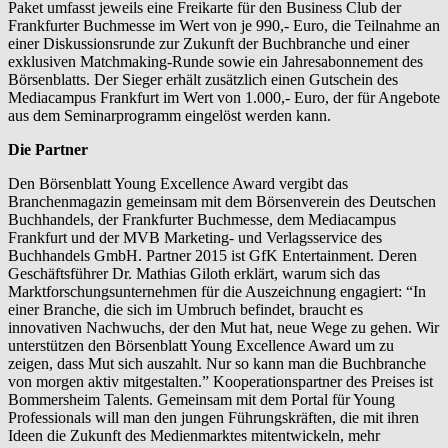
Paket umfasst jeweils eine Freikarte für den Business Club der
Frankfurter Buchmesse im Wert von je 990,- Euro, die Teilnahme an
einer Diskussionsrunde zur Zukunft der Buchbranche und einer
exklusiven Matchmaking-Runde sowie ein Jahresabonnement des
Börsenblatts. Der Sieger erhält zusätzlich einen Gutschein des
Mediacampus Frankfurt im Wert von 1.000,- Euro, der für Angebote
aus dem Seminarprogramm eingelöst werden kann.
Die Partner
Den Börsenblatt Young Excellence Award vergibt das
Branchenmagazin gemeinsam mit dem Börsenverein des Deutschen
Buchhandels, der Frankfurter Buchmesse, dem Mediacampus
Frankfurt und der MVB Marketing- und Verlagsservice des
Buchhandels GmbH. Partner 2015 ist GfK Entertainment. Deren
Geschäftsführer Dr. Mathias Giloth erklärt, warum sich das
Marktforschungsunternehmen für die Auszeichnung engagiert: “In
einer Branche, die sich im Umbruch befindet, braucht es
innovativen Nachwuchs, der den Mut hat, neue Wege zu gehen. Wir
unterstützen den Börsenblatt Young Excellence Award um zu
zeigen, dass Mut sich auszahlt. Nur so kann man die Buchbranche
von morgen aktiv mitgestalten.” Kooperationspartner des Preises ist
Bommersheim Talents. Gemeinsam mit dem Portal für Young
Professionals will man den jungen Führungskräften, die mit ihren
Ideen die Zukunft des Medienmarktes mitentwickeln, mehr