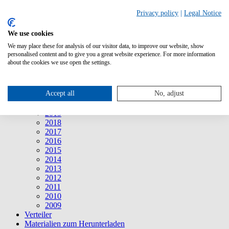
Suche
Privacy policy
|
Legal Notice
We use cookies
Mitteilungen
Mitteilungen
We may place these for analysis of our visitor data, to improve our website, show
2026
personalised content and to give you a great website experience. For more information
2025
about the cookies we use open the settings.
2024
2023
2022
Accept all
No, adjust
2021
2020
2019
2018
2017
2016
2015
2014
2013
2012
2011
2010
2009
Verteiler
Materialien zum Herunterladen