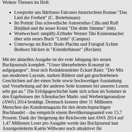
Weitere Themen im Heft:
Leseprobe aus Ildefonso Falcones historischem Roman "Das
Lied der Freiheit" (C. Bertelsmann)
Im Porträt: Das schwedische Autorenduo Cilla und Rolf
Börjlind und ihr neuer Krimi "Die dritte Stimme" (btb)
Wortwechsel: simplify-Erfinder Werner Tiki Küstenmacher
über sein neues Buch "Limbi" (Campus)
Unterwegs im Buch: Bodo Plachta und Fotograf Achim
Bednorz blicken in "Künstlerhäuser" (Reclam)
Mit der aktuellen Ausgabe ist der erste Jahrgang des neuen
Buchjournals komplett. "Unser überarbeitetes Konzept ist
aufgegangen", freut sich Redaktionsleiter Eckart Baier. "Der Mix
aus modernen Layouts, starken Bildern und gut geschriebenen
Geschichten auf der einen Seite sowie hochwertiger Ausstattung
und Verarbeitung auf der anderen Seite kommen bei unseren Lesern
sehr gut an." Die Erfolgsgeschichte hatte sich schon im Sommer in
den Ergebnissen der Allensbacher Markt- und Werbeträgeranalyse
(AWA) 2014 bestätigt. Demnach kennen über 11 Millionen
Menschen das Kundenmagazin für den deutschsprachigen
Buchhandel – das entspricht einem Bevölkerungsanteil von 15,7
Prozent. Dank der Steigerung der Reichweite laut AWA 2014 auf
1,47 Millionen Leser pro Ausgabe werde das Buchjournal laut
Anzeigenleiterin Katrin Willwater noch attraktiver für