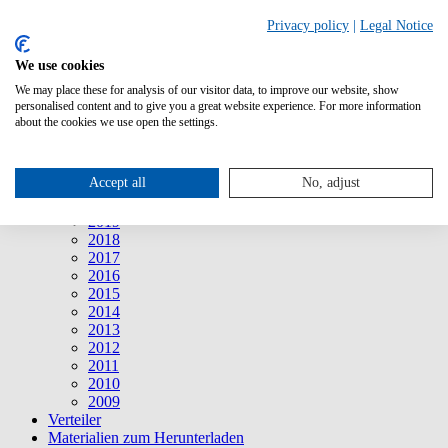
Suche
Privacy policy
|
Legal Notice
We use cookies
Mitteilungen
Mitteilungen
We may place these for analysis of our visitor data, to improve our website, show
2026
personalised content and to give you a great website experience. For more information
2025
about the cookies we use open the settings.
2024
2023
2022
Accept all
No, adjust
2021
2020
2019
2018
2017
2016
2015
2014
2013
2012
2011
2010
2009
Verteiler
Materialien zum Herunterladen