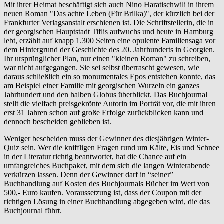
Mit ihrer Heimat beschäftigt sich auch Nino Haratischwili in ihrem
neuen Roman "Das achte Leben (Für Brilka)", der kürzlich bei der
Frankfurter Verlagsanstalt erschienen ist. Die Schriftstellerin, die in
der georgischen Hauptstadt Tiflis aufwuchs und heute in Hamburg
lebt, erzählt auf knapp 1.300 Seiten eine opulente Familiensaga vor
dem Hintergrund der Geschichte des 20. Jahrhunderts in Georgien.
Ihr ursprünglicher Plan, nur einen "kleinen Roman" zu schreiben,
war nicht aufgegangen. Sie sei selbst überrascht gewesen, wie
daraus schließlich ein so monumentales Epos entstehen konnte, das
am Beispiel einer Familie mit georgischen Wurzeln ein ganzes
Jahrhundert und den halben Globus überblickt. Das Buchjournal
stellt die vielfach preisgekrönte Autorin im Porträt vor, die mit ihren
erst 31 Jahren schon auf große Erfolge zurückblicken kann und
dennoch bescheiden geblieben ist.
Weniger bescheiden muss der Gewinner des diesjährigen Winter-
Quiz sein. Wer die kniffligen Fragen rund um Kälte, Eis und Schnee
in der Literatur richtig beantwortet, hat die Chance auf ein
umfangreiches Buchpaket, mit dem sich die langen Winterabende
verkürzen lassen. Denn der Gewinner darf in “seiner”
Buchhandlung auf Kosten des Buchjournals Bücher im Wert von
500,- Euro kaufen. Voraussetzung ist, dass der Coupon mit der
richtigen Lösung in einer Buchhandlung abgegeben wird, die das
Buchjournal führt.