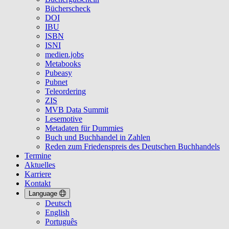
Bücherscheck
DOI
IBU
ISBN
ISNI
medien.jobs
Metabooks
Pubeasy
Pubnet
Teleordering
ZIS
MVB Data Summit
Lesemotive
Metadaten für Dummies
Buch und Buchhandel in Zahlen
Reden zum Friedenspreis des Deutschen Buchhandels
Termine
Aktuelles
Karriere
Kontakt
Language
Deutsch
English
Português