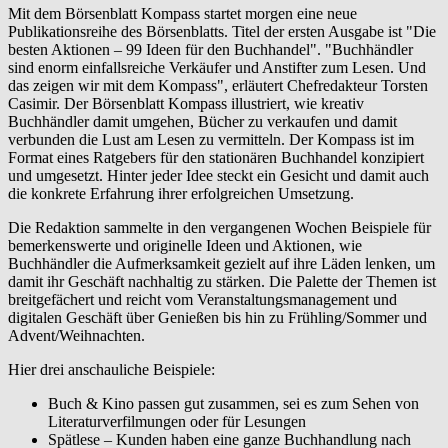
Mit dem Börsenblatt Kompass startet morgen eine neue
Publikationsreihe des Börsenblatts. Titel der ersten Ausgabe ist "Die
besten Aktionen – 99 Ideen für den Buchhandel". "Buchhändler
sind enorm einfallsreiche Verkäufer und Anstifter zum Lesen. Und
das zeigen wir mit dem Kompass", erläutert Chefredakteur Torsten
Casimir. Der Börsenblatt Kompass illustriert, wie kreativ
Buchhändler damit umgehen, Bücher zu verkaufen und damit
verbunden die Lust am Lesen zu vermitteln. Der Kompass ist im
Format eines Ratgebers für den stationären Buchhandel konzipiert
und umgesetzt. Hinter jeder Idee steckt ein Gesicht und damit auch
die konkrete Erfahrung ihrer erfolgreichen Umsetzung.
Die Redaktion sammelte in den vergangenen Wochen Beispiele für
bemerkenswerte und originelle Ideen und Aktionen, wie
Buchhändler die Aufmerksamkeit gezielt auf ihre Läden lenken, um
damit ihr Geschäft nachhaltig zu stärken. Die Palette der Themen ist
breitgefächert und reicht vom Veranstaltungsmanagement und
digitalen Geschäft über Genießen bis hin zu Frühling/Sommer und
Advent/Weihnachten.
Hier drei anschauliche Beispiele:
Buch & Kino passen gut zusammen, sei es zum Sehen von
Literaturverfilmungen oder für Lesungen
Spätlese – Kunden haben eine ganze Buchhandlung nach