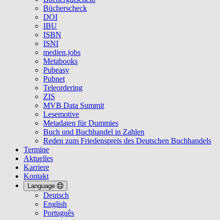
Bücherscheck
DOI
IBU
ISBN
ISNI
medien.jobs
Metabooks
Pubeasy
Pubnet
Teleordering
ZIS
MVB Data Summit
Lesemotive
Metadaten für Dummies
Buch und Buchhandel in Zahlen
Reden zum Friedenspreis des Deutschen Buchhandels
Termine
Aktuelles
Karriere
Kontakt
Language
Deutsch
English
Português