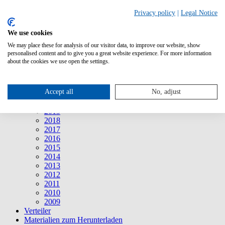
Suche
Privacy policy
|
Legal Notice
We use cookies
Mitteilungen
Mitteilungen
We may place these for analysis of our visitor data, to improve our website, show
2026
personalised content and to give you a great website experience. For more information
2025
about the cookies we use open the settings.
2024
2023
2022
Accept all
No, adjust
2021
2020
2019
2018
2017
2016
2015
2014
2013
2012
2011
2010
2009
Verteiler
Materialien zum Herunterladen