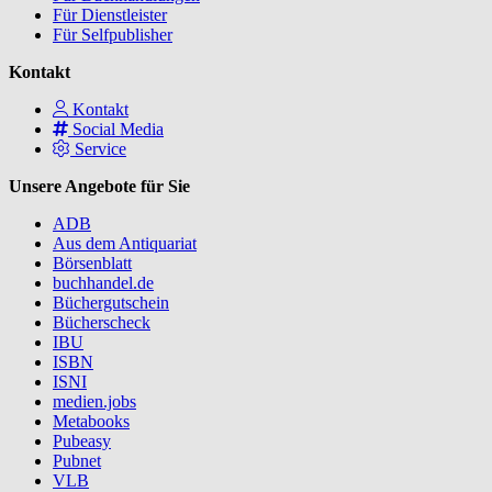
Für Dienstleister
Für Selfpublisher
Kontakt
Kontakt
Social Media
Service
Unsere Angebote für Sie
ADB
Aus dem Antiquariat
Börsenblatt
buchhandel.de
Büchergutschein
Bücherscheck
IBU
ISBN
ISNI
medien.jobs
Metabooks
Pubeasy
Pubnet
VLB