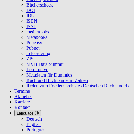
Bücherscheck
DOI
IBU
ISBN
ISNI
medien.jobs
Metabooks
Pubeasy
Pubnet
Teleordering
ZIS
MVB Data Summit
Lesemotive
Metadaten für Dummies
Buch und Buchhandel in Zahlen
Reden zum Friedenspreis des Deutschen Buchhandels
Termine
Aktuelles
Karriere
Kontakt
Language
Deutsch
English
Português