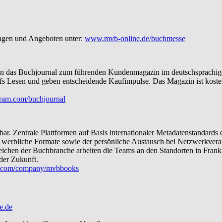
ungen und Angeboten unter:
www.mvb-online.de/buchmesse
chen das Buchjournal zum führenden Kundenmagazin im deutschsprachig
s Lesen und geben entscheidende Kaufimpulse. Das Magazin ist kosten
ram.com/buchjournal
r. Zentrale Plattformen auf Basis internationaler Metadatenstandard
und werbliche Formate sowie der persönliche Austausch bei Netzwerkve
eichen der Buchbranche arbeiten die Teams an den Standorten in Fra
der Zukunft.
.com/company/mvbbooks
e.de