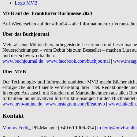
Logo MVB
MVB auf der Frankfurter Buchmesse 2024
Auf Wiedersehen auf der #fbm24 – alle Informationen zu Veranstalt
Über das Buchjournal
Mehr als eine Million literaturbegeisterte Leserinnen und Leser ma
Neuerscheinungen – vom Debüt bis zum Bestseller – machen Lust auf
und der Schweiz erhältlich.
www.buchjournal.de
|
www.facebook.com/buchjournal
|
www.instag
Über MVB
Der Technologie- und Informationsanbieter MVB macht Bücher sichtba
erfolgreiche und effiziente Vermarktung ihrer Titel. Redaktionelle 
Im engen Austausch mit Kunden und Marktteilnehmern aus allen Ber
fortlaufend an innovativen Infrastrukturlösungen für den Buchhandel 
www.mvb-online.de
|
www.instagram.com/lifeatmvb
|
www.linkedin
Kontakt
Markus Fertig
, PR-Manager | +49 69 1306-374 |
m.fertig@mvb-onlin