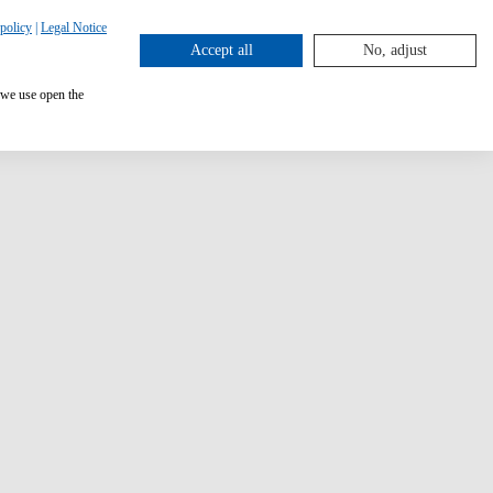
policy
|
Legal Notice
Accept all
No, adjust
 we use open the