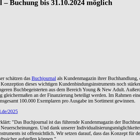
l – Buchung bis 31.10.2024 möglich
ser schätzen das
Buchjournal
als Kundenmagazin ihrer Buchhandlung, d
en Konzeption dieses wichtigen Kundenbindungsinstruments noch stärke
jüngeren Buchbegeisterten aus dem Bereich Young & New Adult. Außerd
ig gleichermaßen an der Finanzierung beteiligt werden. Im Rahmen ei
n insgesamt 100.000 Exemplaren pro Ausgabe im Sortiment gewinnen.
.de/2025
rklärt: "Das Buchjournal ist das führende Kundenmagazin der Buchbran
e Neuerscheinungen. Und dank unserer Individualisierungsmöglichkeite
uments ist offensichtlich. Wir setzen darauf, dass das Konzept für de
ftssicher aufstellen können."