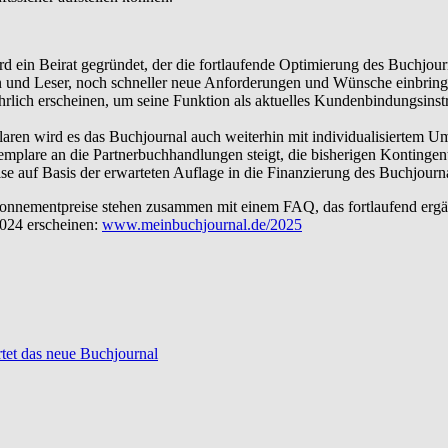
d ein Beirat gegründet, der die fortlaufende Optimierung des Buchjourn
 und Leser, noch schneller neue Anforderungen und Wünsche einbringe
rlich erscheinen, um seine Funktion als aktuelles Kundenbindungsinst
 wird es das Buchjournal auch weiterhin mit individualisiertem Umsc
xemplare an die Partnerbuchhandlungen steigt, die bisherigen Kontingen
se auf Basis der erwarteten Auflage in die Finanzierung des Buchjourn
nnementpreise stehen zusammen mit einem FAQ, das fortlaufend ergän
2024 erscheinen:
www.meinbuchjournal.de/2025
rtet das neue Buchjournal