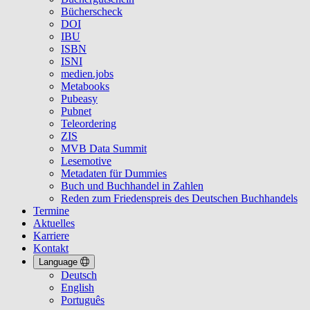
Bücherscheck
DOI
IBU
ISBN
ISNI
medien.jobs
Metabooks
Pubeasy
Pubnet
Teleordering
ZIS
MVB Data Summit
Lesemotive
Metadaten für Dummies
Buch und Buchhandel in Zahlen
Reden zum Friedenspreis des Deutschen Buchhandels
Termine
Aktuelles
Karriere
Kontakt
Language
Deutsch
English
Português