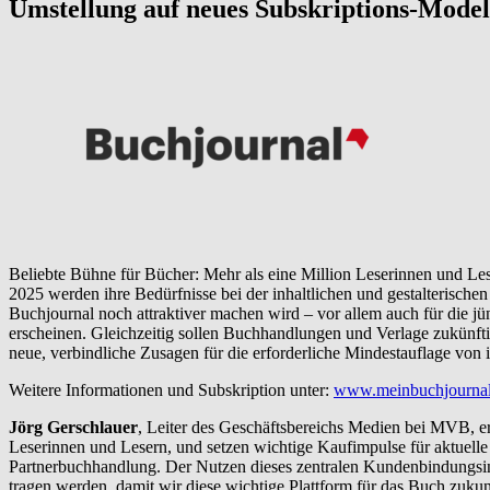
Umstellung auf neues Subskriptions-Model
Beliebte Bühne für Bücher: Mehr als eine Million Leserinnen und Le
2025 werden ihre Bedürfnisse bei der inhaltlichen und gestalterisch
Buchjournal noch attraktiver machen wird – vor allem auch für die 
erscheinen. Gleichzeitig sollen Buchhandlungen und Verlage zukünft
neue, verbindliche Zusagen für die erforderliche Mindestauflage vo
Weitere Informationen und Subskription unter:
www.meinbuchjournal
Jörg Gerschlauer
, Leiter des Geschäftsbereichs Medien bei MVB, e
Leserinnen und Lesern, und setzen wichtige Kaufimpulse für aktuell
Partnerbuchhandlung. Der Nutzen dieses zentralen Kundenbindungsinstr
tragen werden, damit wir diese wichtige Plattform für das Buch zukun