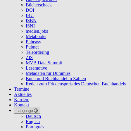
Bücherscheck
DOI
IBU
ISBN
ISNI
medien.jobs
Metabooks
Pubeasy
Pubnet
Teleordering
ZIS
MVB Data Summit
Lesemotive
Metadaten für Dummies
Buch und Buchhandel in Zahlen
Reden zum Friedenspreis des Deutschen Buchhandels
Termine
Aktuelles
Karriere
Kontakt
Language
Deutsch
English
Português