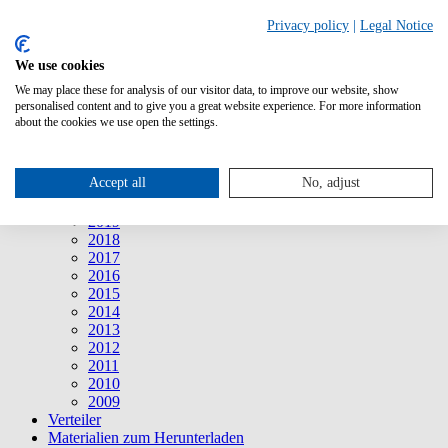
Suche
Privacy policy
|
Legal Notice
We use cookies
Mitteilungen
Mitteilungen
We may place these for analysis of our visitor data, to improve our website, show
2026
personalised content and to give you a great website experience. For more information
2025
about the cookies we use open the settings.
2024
2023
2022
Accept all
No, adjust
2021
2020
2019
2018
2017
2016
2015
2014
2013
2012
2011
2010
2009
Verteiler
Materialien zum Herunterladen