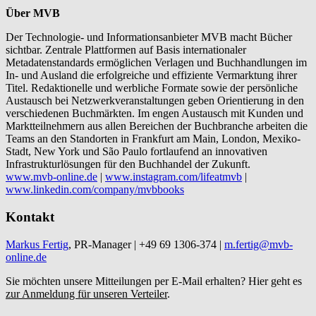
Über MVB
Der Technologie- und Informationsanbieter MVB macht Bücher
sichtbar. Zentrale Plattformen auf Basis internationaler
Metadatenstandards ermöglichen Verlagen und Buchhandlungen im
In- und Ausland die erfolgreiche und effiziente Vermarktung ihrer
Titel. Redaktionelle und werbliche Formate sowie der persönliche
Austausch bei Netzwerkveranstaltungen geben Orientierung in den
verschiedenen Buchmärkten. Im engen Austausch mit Kunden und
Marktteilnehmern aus allen Bereichen der Buchbranche arbeiten die
Teams an den Standorten in Frankfurt am Main, London, Mexiko-
Stadt, New York und São Paulo fortlaufend an innovativen
Infrastrukturlösungen für den Buchhandel der Zukunft.
www.mvb-online.de
|
www.instagram.com/lifeatmvb
|
www.linkedin.com/company/mvbbooks
Kontakt
Markus Fertig
, PR-Manager | +49 69 1306-374 |
m.fertig@mvb-
online.de
Sie möchten unsere Mitteilungen per E-Mail erhalten? Hier geht es
zur Anmeldung für unseren Verteiler
.