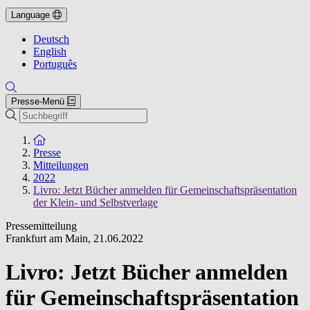
Language
Deutsch
English
Português
Presse-Menü
Suche
Zur Startseite
Presse
Mitteilungen
2022
Livro: Jetzt Bücher anmelden für Gemeinschaftspräsentation
der Klein- und Selbstverlage
Pressemitteilung
Frankfurt am Main
,
21.06.2022
Livro: Jetzt Bücher anmelden
für Gemeinschaftspräsentation