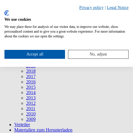
Suche
Privacy policy
|
Legal Notice
We use cookies
Mitteilungen
Mitteilungen
We may place these for analysis of our visitor data, to improve our website, show
2026
personalised content and to give you a great website experience. For more information
2025
about the cookies we use open the settings.
2024
2023
2022
Accept all
No, adjust
2021
2020
2019
2018
2017
2016
2015
2014
2013
2012
2011
2010
2009
Verteiler
Materialien zum Herunterladen