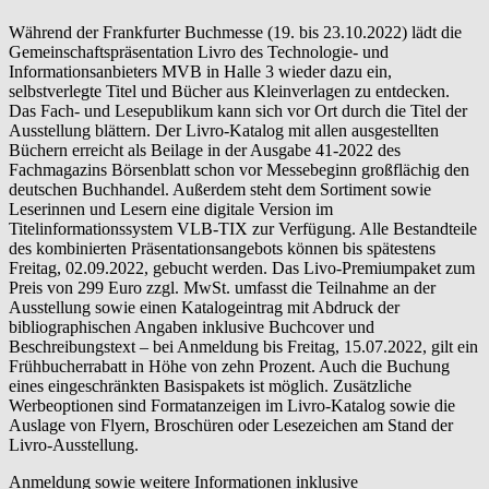
Während der Frankfurter Buchmesse (19. bis 23.10.2022) lädt die
Gemeinschaftspräsentation Livro des Technologie- und
Informationsanbieters MVB in Halle 3 wieder dazu ein,
selbstverlegte Titel und Bücher aus Kleinverlagen zu entdecken.
Das Fach- und Lesepublikum kann sich vor Ort durch die Titel der
Ausstellung blättern. Der Livro-Katalog mit allen ausgestellten
Büchern erreicht als Beilage in der Ausgabe 41-2022 des
Fachmagazins Börsenblatt schon vor Messebeginn großflächig den
deutschen Buchhandel. Außerdem steht dem Sortiment sowie
Leserinnen und Lesern eine digitale Version im
Titelinformationssystem VLB-TIX zur Verfügung. Alle Bestandteile
des kombinierten Präsentationsangebots können bis spätestens
Freitag, 02.09.2022, gebucht werden. Das Livo-Premiumpaket zum
Preis von 299 Euro zzgl. MwSt. umfasst die Teilnahme an der
Ausstellung sowie einen Katalogeintrag mit Abdruck der
bibliographischen Angaben inklusive Buchcover und
Beschreibungstext – bei Anmeldung bis Freitag, 15.07.2022, gilt ein
Frühbucherrabatt in Höhe von zehn Prozent. Auch die Buchung
eines eingeschränkten Basispakets ist möglich. Zusätzliche
Werbeoptionen sind Formatanzeigen im Livro-Katalog sowie die
Auslage von Flyern, Broschüren oder Lesezeichen am Stand der
Livro-Ausstellung.
Anmeldung sowie weitere Informationen inklusive