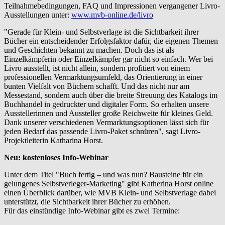
Teilnahmebedingungen, FAQ und Impressionen vergangener Livro-
Ausstellungen unter:
www.mvb-online.de/livro
"Gerade für Klein- und Selbstverlage ist die Sichtbarkeit ihrer
Bücher ein entscheidender Erfolgsfaktor dafür, die eigenen Themen
und Geschichten bekannt zu machen. Doch das ist als
Einzelkämpferin oder Einzelkämpfer gar nicht so einfach. Wer bei
Livro ausstellt, ist nicht allein, sondern profitiert von einem
professionellen Vermarktungsumfeld, das Orientierung in einer
bunten Vielfalt von Büchern schafft. Und das nicht nur am
Messestand, sondern auch über die breite Streuung des Katalogs im
Buchhandel in gedruckter und digitaler Form. So erhalten unsere
Ausstellerinnen und Aussteller große Reichweite für kleines Geld.
Dank unserer verschiedenen Vermarktungsoptionen lässt sich für
jeden Bedarf das passende Livro-Paket schnüren", sagt Livro-
Projektleiterin Katharina Horst.
Neu: kostenloses Info-Webinar
Unter dem Titel "Buch fertig – und was nun? Bausteine für ein
gelungenes Selbstverleger-Marketing" gibt Katherina Horst online
einen Überblick darüber, wie MVB Klein- und Selbstverlage dabei
unterstützt, die Sichtbarkeit ihrer Bücher zu erhöhen.
Für das einstündige Info-Webinar gibt es zwei Termine: