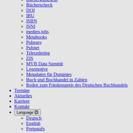
Bücherscheck
DOI
IBU
ISBN
ISNI
medien.jobs
Metabooks
Pubeasy
Pubnet
Teleordering
ZIS
MVB Data Summit
Lesemotive
Metadaten für Dummies
Buch und Buchhandel in Zahlen
Reden zum Friedenspreis des Deutschen Buchhandels
Termine
Aktuelles
Karriere
Kontakt
Language
Deutsch
English
Português