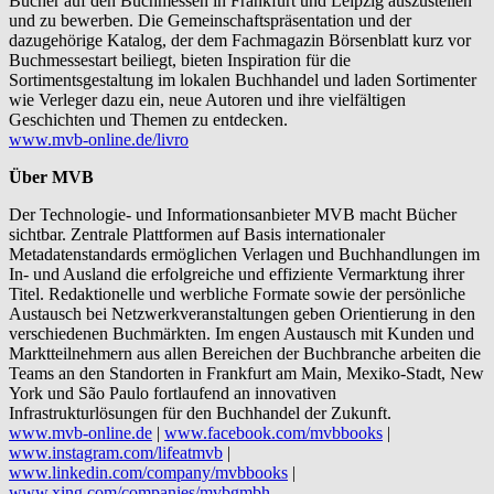
Bücher auf den Buchmessen in Frankfurt und Leipzig auszustellen
und zu bewerben. Die Gemeinschaftspräsentation und der
dazugehörige Katalog, der dem Fachmagazin Börsenblatt kurz vor
Buchmessestart beiliegt, bieten Inspiration für die
Sortimentsgestaltung im lokalen Buchhandel und laden Sortimenter
wie Verleger dazu ein, neue Autoren und ihre vielfältigen
Geschichten und Themen zu entdecken.
www.mvb-online.de/livro
Über MVB
Der Technologie- und Informationsanbieter MVB macht Bücher
sichtbar. Zentrale Plattformen auf Basis internationaler
Metadatenstandards ermöglichen Verlagen und Buchhandlungen im
In- und Ausland die erfolgreiche und effiziente Vermarktung ihrer
Titel. Redaktionelle und werbliche Formate sowie der persönliche
Austausch bei Netzwerkveranstaltungen geben Orientierung in den
verschiedenen Buchmärkten. Im engen Austausch mit Kunden und
Marktteilnehmern aus allen Bereichen der Buchbranche arbeiten die
Teams an den Standorten in Frankfurt am Main, Mexiko-Stadt, New
York und São Paulo fortlaufend an innovativen
Infrastrukturlösungen für den Buchhandel der Zukunft.
www.mvb-online.de
|
www.facebook.com/mvbbooks
|
www.instagram.com/lifeatmvb
|
www.linkedin.com/company/mvbbooks
|
www.xing.com/companies/mvbgmbh