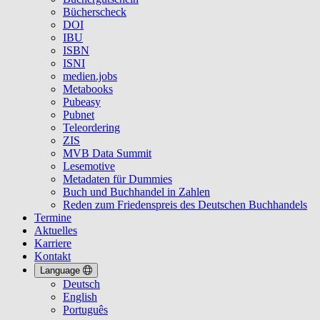
Bücherscheck
DOI
IBU
ISBN
ISNI
medien.jobs
Metabooks
Pubeasy
Pubnet
Teleordering
ZIS
MVB Data Summit
Lesemotive
Metadaten für Dummies
Buch und Buchhandel in Zahlen
Reden zum Friedenspreis des Deutschen Buchhandels
Termine
Aktuelles
Karriere
Kontakt
Language
Deutsch
English
Português