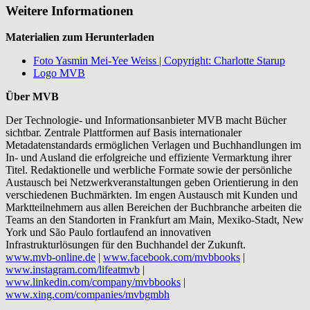
Weitere Informationen
Materialien zum Herunterladen
Foto Yasmin Mei-Yee Weiss | Copyright: Charlotte Starup
Logo MVB
Über MVB
Der Technologie- und Informationsanbieter MVB macht Bücher
sichtbar. Zentrale Plattformen auf Basis internationaler
Metadatenstandards ermöglichen Verlagen und Buchhandlungen im
In- und Ausland die erfolgreiche und effiziente Vermarktung ihrer
Titel. Redaktionelle und werbliche Formate sowie der persönliche
Austausch bei Netzwerkveranstaltungen geben Orientierung in den
verschiedenen Buchmärkten. Im engen Austausch mit Kunden und
Marktteilnehmern aus allen Bereichen der Buchbranche arbeiten die
Teams an den Standorten in Frankfurt am Main, Mexiko-Stadt, New
York und São Paulo fortlaufend an innovativen
Infrastrukturlösungen für den Buchhandel der Zukunft.
www.mvb-online.de
|
www.facebook.com/mvbbooks
|
www.instagram.com/lifeatmvb
|
www.linkedin.com/company/mvbbooks
|
www.xing.com/companies/mvbgmbh