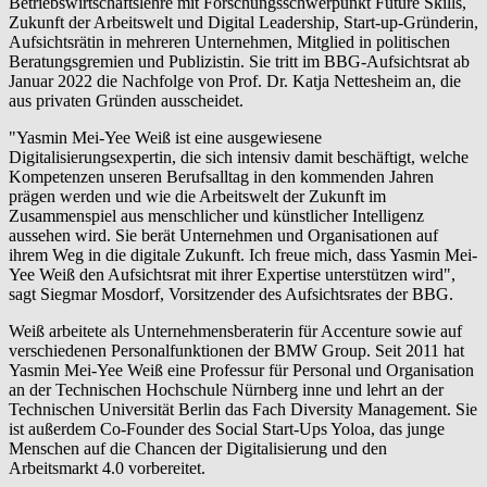
Betriebswirtschaftslehre mit Forschungsschwerpunkt Future Skills,
Zukunft der Arbeitswelt und Digital Leadership, Start-up-Gründerin,
Aufsichtsrätin in mehreren Unternehmen, Mitglied in politischen
Beratungsgremien und Publizistin. Sie tritt im BBG-Aufsichtsrat ab
Januar 2022 die Nachfolge von Prof. Dr. Katja Nettesheim an, die
aus privaten Gründen ausscheidet.
"Yasmin Mei-Yee Weiß ist eine ausgewiesene
Digitalisierungsexpertin, die sich intensiv damit beschäftigt, welche
Kompetenzen unseren Berufsalltag in den kommenden Jahren
prägen werden und wie die Arbeitswelt der Zukunft im
Zusammenspiel aus menschlicher und künstlicher Intelligenz
aussehen wird. Sie berät Unternehmen und Organisationen auf
ihrem Weg in die digitale Zukunft. Ich freue mich, dass Yasmin Mei-
Yee Weiß den Aufsichtsrat mit ihrer Expertise unterstützen wird",
sagt Siegmar Mosdorf, Vorsitzender des Aufsichtsrates der BBG.
Weiß arbeitete als Unternehmensberaterin für Accenture sowie auf
verschiedenen Personalfunktionen der BMW Group. Seit 2011 hat
Yasmin Mei-Yee Weiß eine Professur für Personal und Organisation
an der Technischen Hochschule Nürnberg inne und lehrt an der
Technischen Universität Berlin das Fach Diversity Management. Sie
ist außerdem Co-Founder des Social Start-Ups Yoloa, das junge
Menschen auf die Chancen der Digitalisierung und den
Arbeitsmarkt 4.0 vorbereitet.