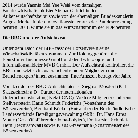
2014 wurde Yasmin Mei-Yee Weiß vom damaligen
Bundeswirtschaftsminister Sigmar Gabriel in den
Außenwirtschaftsbeirat sowie von der ehemaligen Bundeskanzlerin
Angela Merkel in den Innovationssteuerkreis der Bundesregierung
berufen. 2018 wurde sie in das Wirtschaftsforum der FDP berufen.
Die BBG und der Aufsichtsrat
Unter dem Dach der BBG fasst der Börsenverein seine
Wirtschaftsaktivitäten zusammen. Zur Holding gehören die
Frankfurter Buchmesse GmbH und der Technologie- und
Informationsanbieter MVB GmbH. Der Aufsichtsrat kontrolliert die
BBG und setzt sich aus branchenfremden Mitgliedern und
Branchenexpert*innen zusammen. Ihre Amtszeit beträgt vier Jahre.
Vorsitzender des BBG-Aufsichtsrates ist Siegmar Mosdorf (Parl.
Staatssekretär a.D., Partner der internationalen
Unternehmensberatung Kekst CNC). Weitere Mitglieder sind seine
Stellvertreterin Karin Schmidt-Friderichs (Vorsteherin des
Börsenvereins), Bernhard Bücker (Entsandter der Buchhändlerische
Landesverbände Beteiligungsverwaltung GbR), Dr. Hans-Ernst
Maute (Geschäftsführer der Joma-Polytec), Dr. Karsten Schmidt-
Hern (Rechtsanwalt) sowie Klaus Gravemann (Schatzmeister des
Börsenvereins).