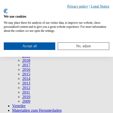
Suche
Privacy policy
|
Legal Notice
We use cookies
Mitteilungen
Mitteilungen
We may place these for analysis of our visitor data, to improve our website, show
2026
personalised content and to give you a great website experience. For more information
2025
about the cookies we use open the settings.
2024
2023
2022
Accept all
No, adjust
2021
2020
2019
2018
2017
2016
2015
2014
2013
2012
2011
2010
2009
Verteiler
Materialien zum Herunterladen