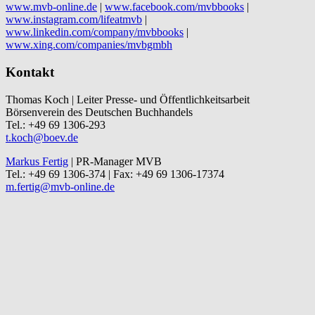
www.mvb-online.de
|
www.facebook.com/mvbbooks
|
www.instagram.com/lifeatmvb
|
www.linkedin.com/company/mvbbooks
|
www.xing.com/companies/mvbgmbh
Kontakt
Thomas Koch | Leiter Presse- und Öffentlichkeitsarbeit
Börsenverein des Deutschen Buchhandels
Tel.: +49 69 1306-293
t.koch@boev.de
Markus Fertig
| PR-Manager MVB
Tel.: +49 69 1306-374 | Fax: +49 69 1306-17374
m.fertig@mvb-online.de