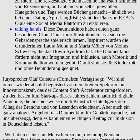
zu filtern. Die KI-gestützte Suchmaschine analysiert Millionen
von Rezensionen, und anhand von selbst gewählten
Kategorien und Tags werden Bücher gematcht – ähnlich wie
bei einer Dating-App. Langfristig sieht der Plan vor, READ-
O als eine Social-Media-Plattform zu etablieren.
talking hands
: Diese Daumenkinos haben einen ganz
besonderen Clou: Dank ihrer Illustrationen lässt sich die
Gebärdensprache spielerisch lernen. Inspiriert wurden die
Gründerinnen Laura Mohn und Maria Möller von Mohns
Schwester, die das Down-Syndrom hat. Die Daumenkinos
fördern nicht nur Integration und Inklusion, auch Motorik und
Kommunikation werden geübt. Damit sind sie für Kinder mit
und ohne Behinderung geeignet.
Jurysprecher Olaf Carstens (Cornelsen Verlag) sagt: "Wir sind
immer wieder absolut begeistert von dem breiten Spektrum an
Innovationskraft, das der Content-Shift-Accelerator zutagefördert.
Zu den besten fünf Start-ups dieses Jahres zählen natürlich digitale
Angebote, die beispielsweise durch Künstliche Intelligenz den
Alltag der Branche und von Lesenden erleichtern. Aber auch ein
ganz analoges Angebot, das Daumenkino für Gebärdensprache, hat
uns überzeugt, denn es kann einen wichtigen Beitrag zur Inklusion
in Deutschland leisten."
"Wir haben es hier mit Menschen zu tun, die mutig Neuland