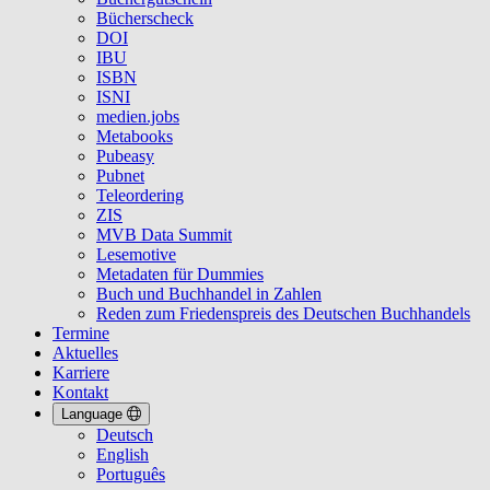
Bücherscheck
DOI
IBU
ISBN
ISNI
medien.jobs
Metabooks
Pubeasy
Pubnet
Teleordering
ZIS
MVB Data Summit
Lesemotive
Metadaten für Dummies
Buch und Buchhandel in Zahlen
Reden zum Friedenspreis des Deutschen Buchhandels
Termine
Aktuelles
Karriere
Kontakt
Language
Deutsch
English
Português