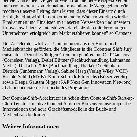
betreten. Ihre Ideen zeigen unserer Branche neue Perspektiven auf
und ermuntern uns, auch mal unkonventionelle Wege gehen. Wir
möchten unseren Beitrag dazu leisten, dass dieser Einsatz durch
Erfolg belohnt wird. In den kommenden Wochen werden wir die
Finalistinnen und Finalisten mit unseren Netzwerken und unserem
Know-how intensiv unterstützen, damit sie sich mit ihren jungen
Unternehmen erfolgreich am Markt etablieren können" so Carstens.
Der Accelerator wird von Unternehmen aus der Buch- und
Medienbranche gefördert, die Mitglieder in die Coontent-Shift-Jury
entsenden. Dem diesjährigen Gremium gehören an: Olaf Carstens
(Cornelsen Verlag), Detlef Büttner (Fachbuchhandlung Lehmanns
Media), Dr. Leif Göritz (Buchhandlung Thalia), Dr. Stephan
Dietrich (Junfermann Verlag), Sabine Haag (Verlag Wiley-VCH),
Ronald Schild (MVB), Karin Schmidt-Friderichs (Börsenverein)
sowie Deepa Gautam-Nigge (SAP Next-Gen Innovation Network)
als branchenexterne Partnerin des Programms.
Der Content-Shift-Accelerator ist neben dem Content-Shift-Start-up-
Club Teil der Initiative Content Shift der Börsenvereinsgruppe, die
Innovationen und neue Geschäftsmodelle in der Buch- und
Medienbranche fördert.
Weitere Informationen