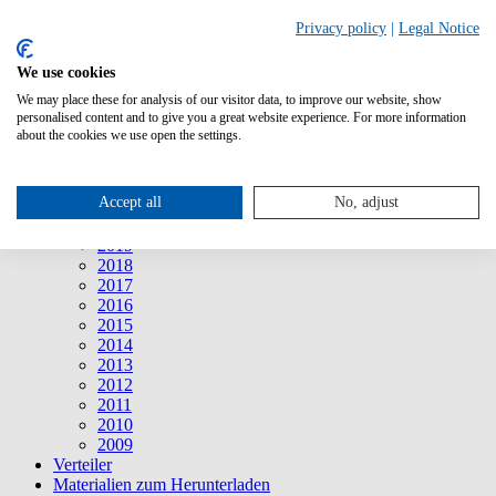
Suche
Privacy policy
|
Legal Notice
We use cookies
Mitteilungen
Mitteilungen
We may place these for analysis of our visitor data, to improve our website, show
2026
personalised content and to give you a great website experience. For more information
2025
about the cookies we use open the settings.
2024
2023
2022
Accept all
No, adjust
2021
2020
2019
2018
2017
2016
2015
2014
2013
2012
2011
2010
2009
Verteiler
Materialien zum Herunterladen