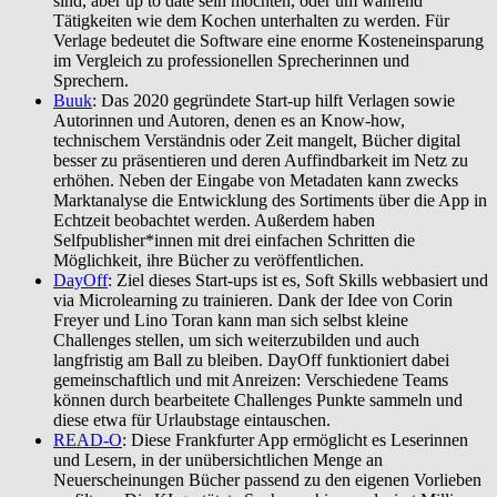
sind, aber up to date sein möchten, oder um während
Tätigkeiten wie dem Kochen unterhalten zu werden. Für
Verlage bedeutet die Software eine enorme Kosteneinsparung
im Vergleich zu professionellen Sprecherinnen und
Sprechern.
Buuk
: Das 2020 gegründete Start-up hilft Verlagen sowie
Autorinnen und Autoren, denen es an Know-how,
technischem Verständnis oder Zeit mangelt, Bücher digital
besser zu präsentieren und deren Auffindbarkeit im Netz zu
erhöhen. Neben der Eingabe von Metadaten kann zwecks
Marktanalyse die Entwicklung des Sortiments über die App in
Echtzeit beobachtet werden. Außerdem haben
Selfpublisher*innen mit drei einfachen Schritten die
Möglichkeit, ihre Bücher zu veröffentlichen.
DayOff
: Ziel dieses Start-ups ist es, Soft Skills webbasiert und
via Microlearning zu trainieren. Dank der Idee von Corin
Freyer und Lino Toran kann man sich selbst kleine
Challenges stellen, um sich weiterzubilden und auch
langfristig am Ball zu bleiben. DayOff funktioniert dabei
gemeinschaftlich und mit Anreizen: Verschiedene Teams
können durch bearbeitete Challenges Punkte sammeln und
diese etwa für Urlaubstage eintauschen.
READ-O
: Diese Frankfurter App ermöglicht es Leserinnen
und Lesern, in der unübersichtlichen Menge an
Neuerscheinungen Bücher passend zu den eigenen Vorlieben