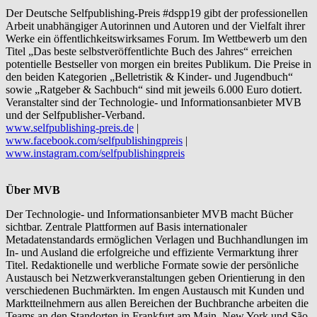
Der Deutsche Selfpublishing-Preis #dspp19 gibt der professionellen
Arbeit unabhängiger Autorinnen und Autoren und der Vielfalt ihrer
Werke ein öffentlichkeitswirksames Forum. Im Wettbewerb um den
Titel „Das beste selbstveröffentlichte Buch des Jahres“ erreichen
potentielle Bestseller von morgen ein breites Publikum. Die Preise in
den beiden Kategorien „Belletristik & Kinder- und Jugendbuch“
sowie „Ratgeber & Sachbuch“ sind mit jeweils 6.000 Euro dotiert.
Veranstalter sind der Technologie- und Informationsanbieter MVB
und der Selfpublisher-Verband.
www.selfpublishing-preis.de
|
www.facebook.com/selfpublishingpreis
|
www.instagram.com/selfpublishingpreis
Über MVB
Der Technologie- und Informationsanbieter MVB macht Bücher
sichtbar. Zentrale Plattformen auf Basis internationaler
Metadatenstandards ermöglichen Verlagen und Buchhandlungen im
In- und Ausland die erfolgreiche und effiziente Vermarktung ihrer
Titel. Redaktionelle und werbliche Formate sowie der persönliche
Austausch bei Netzwerkveranstaltungen geben Orientierung in den
verschiedenen Buchmärkten. Im engen Austausch mit Kunden und
Marktteilnehmern aus allen Bereichen der Buchbranche arbeiten die
Teams an den Standorten in Frankfurt am Main, New York und São