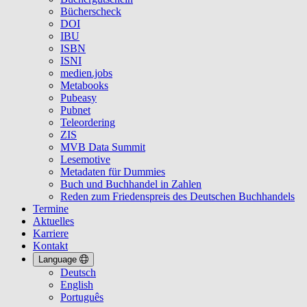
Bücherscheck
DOI
IBU
ISBN
ISNI
medien.jobs
Metabooks
Pubeasy
Pubnet
Teleordering
ZIS
MVB Data Summit
Lesemotive
Metadaten für Dummies
Buch und Buchhandel in Zahlen
Reden zum Friedenspreis des Deutschen Buchhandels
Termine
Aktuelles
Karriere
Kontakt
Language
Deutsch
English
Português