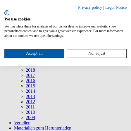
Suche
Privacy policy
|
Legal Notice
We use cookies
Mitteilungen
Mitteilungen
We may place these for analysis of our visitor data, to improve our website, show
2026
personalised content and to give you a great website experience. For more information
2025
about the cookies we use open the settings.
2024
2023
2022
Accept all
No, adjust
2021
2020
2019
2018
2017
2016
2015
2014
2013
2012
2011
2010
2009
Verteiler
Materialien zum Herunterladen