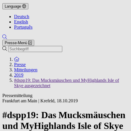
Language
Deutsch
English
Português
Presse-Menü
Suche
Zur Startseite
Presse
Mitteilungen
2019
#dspp19: Das Mucksmäuschen und MyHighlands Isle of
Skye ausgezeichnet
Pressemitteilung
Frankfurt am Main | Krefeld
,
18.10.2019
#dspp19: Das Mucksmäuschen
und MyHighlands Isle of Skye