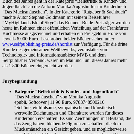
Buch des Jahres geht in der Kategorie “Belletristik & Kinder- und
Jugendbuch” an die Autorin Monika Augustin für ihr Kinderbuch
“Das Mucksmäuschen”. In der Kategorie “Ratgeber & Sachbuch”
machte Autor Stephan Goldmann mit seinem Reiseführer
“MyHighlands Isle of Skye” das Rennen. Beide Preisträger wurden
heute im Rahmen einer öffentlichen Verleihung auf der Frankfurter
Buchmesse ausgezeichnet und erhalten ein Preisgeld in Höhe von
jeweils 6.000 Euro. Leseproben beider Bücher stehen unter
www.selfpublishing-preis.de/shortlist
zur Verfügung. Für die dritte
Runde des gemeinsamen Wettbewerbs, veranstaltet vom
Technologie- und Informationsanbieter MVB und dem
Selfpublisher-Verband, waren im Mai und Juni dieses Jahres mehr
als 1.800 Bücher eingereicht worden.
Jurybegründung
Kategorie “Belletristik & Kinder- und Jugendbuch”
“Das Mucksmäuschen” von Monika Augustin
epubli, Softcover | 11,90 Euro, 9783748500216
“Schöne, einfühlsame, sympathische und künstlerisch
wertvolle Zeichnungen und Charaktere wurden für dieses
Kinderbuch erschaffen. Es sind Zeichnungen mit Bestand, die
das Zeug haben, bleibende Figuren zu schaffen, die dem
Mucksmäuschen ein Gesicht geben, und es möglicherweise