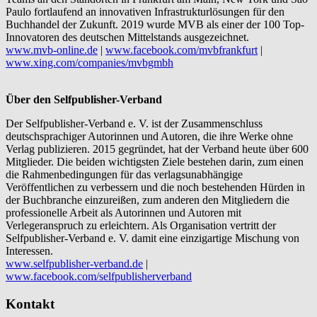
Paulo fortlaufend an innovativen Infrastrukturlösungen für den
Buchhandel der Zukunft. 2019 wurde MVB als einer der 100 Top-
Innovatoren des deutschen Mittelstands ausgezeichnet.
www.mvb-online.de
|
www.facebook.com/mvbfrankfurt
|
www.xing.com/companies/mvbgmbh
Über den Selfpublisher-Verband
Der Selfpublisher-Verband e. V. ist der Zusammenschluss
deutschsprachiger Autorinnen und Autoren, die ihre Werke ohne
Verlag publizieren. 2015 gegründet, hat der Verband heute über 600
Mitglieder. Die beiden wichtigsten Ziele bestehen darin, zum einen
die Rahmenbedingungen für das verlagsunabhängige
Veröffentlichen zu verbessern und die noch bestehenden Hürden in
der Buchbranche einzureißen, zum anderen den Mitgliedern die
professionelle Arbeit als Autorinnen und Autoren mit
Verlegeranspruch zu erleichtern. Als Organisation vertritt der
Selfpublisher-Verband e. V. damit eine einzigartige Mischung von
Interessen.
www.selfpublisher-verband.de
|
www.facebook.com/selfpublisherverband
Kontakt