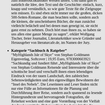
zum Bilderbuchklassiker werden lassen. Und dann gibt es
natürlich die Idee, den Text und die Geschichte: einfach, kurz,
knapp und verständlich, so wie gute Texte für die Zielgruppe
sein müssen. Es sind eben nicht immer nur die großen, dicken
500-Seiten-Romane, die man beachten sollte, sondern auch
die kleinen, die unscheinbaren Bücher, die man zunächst
vielleicht belächelt und bei denen man geneigt ist, sie nicht
ganz ernst zu nehmen. Doch hört man ihnen zu, so haben sie
uns allen eine ganze Menge zu sagen”, erklärt Wolfgang
Tischer, freier Journalist, Literaturkritiker sowie Gründer und
Herausgeber von literaturcafe.de, im Namen der Jury.
Kategorie “Sachbuch & Ratgeber”
“MyHighlands Isle of Skye” von Stephan Goldmann
Eigenverlag, Softcover | 19,95 Euro, 9783000603921
“Sachkundig und fundiert führt „MyHighlands Isle of Skye”
von Stephan Goldmann Reisende und Interessierte über die
schottische Insel und verschafft ihnen einen lebendigen
Eindruck von der rauen Landschaft, den zahlreichen
Sehenswürdigkeiten und den eigenwilligen Bewohnern der
“Insel des Nebels”. Die Leserinnen und Leser finden nicht
nur eine Fülle an Informationen für die Planung und
Durchführung ihrer Reise, sondern auch spannend zu lesende
Hintergrundtexte und hervorragende Fotografien, die
Reiselust wecken und eine gute Vorstellung von der Vielfalt