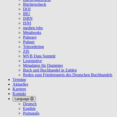
Bücherscheck
DOI
IBU
ISBN
ISNI
medien.jobs
Metabooks
Pubeasy
Pubnet
Teleordering
ZIS
MVB Data Summit
Lesemotive
Metadaten für Dummies
Buch und Buchhandel in Zahlen
Reden zum Friedenspreis des Deutschen Buchhandels
Termine
Aktuelles
Karriere
Kontakt
Language
Deutsch
English
Português