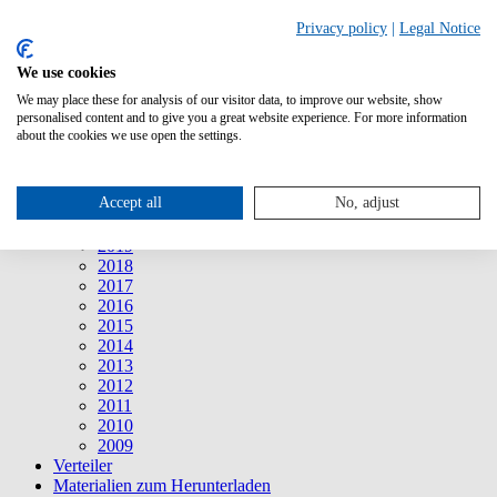
Suche
Privacy policy
|
Legal Notice
We use cookies
Mitteilungen
Mitteilungen
We may place these for analysis of our visitor data, to improve our website, show
2026
personalised content and to give you a great website experience. For more information
2025
about the cookies we use open the settings.
2024
2023
2022
Accept all
No, adjust
2021
2020
2019
2018
2017
2016
2015
2014
2013
2012
2011
2010
2009
Verteiler
Materialien zum Herunterladen