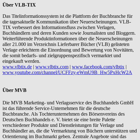
Über VLB-TIX
Das Titelinformationssystem ist die Plattform der Buchbranche für
die tagesaktuelle Kommunikation über Neuerscheinungen. VLB-
TIX verbessert den Informationsfluss zwischen Verlagen,
Buchhändlern und deren Kunden sowie Journalisten und Bloggern.
Weiterführende Produktinformationen über die Neuerscheinungen
aller 21.000 im Verzeichnis Lieferbarer Bücher (VLB) gelisteten
Verlage erleichtern die Einordnung und Bewertung von Novitäten,
die somit bedarfs- und zielgruppenspezifisch vermarktet und
eingekauft werden.
www.vlbtix.de
|
www.vlbtix.com
|
www.facebook.com/vlbtix
|
www.youtube.com/channel/UCFFzy-eWmU9B_Hw5PxHcW2A
Über MVB
Die MVB Marketing- und Verlagsservice des Buchhandels GmbH
ist das führende Service-Unternehmen für die deutsche
Buchbranche. Als Tochterunternehmen des Börsenvereins des
Deutschen Buchhandels e. V. bietet sie eine breite Palette
verschiedener Produkte und Dienstleistungen für Verlage und
Buchhändler an, die die Vermarktung von Büchern unterstützen und
Orientierung im Buchmarkt geben. Zentrale Angebote sind das