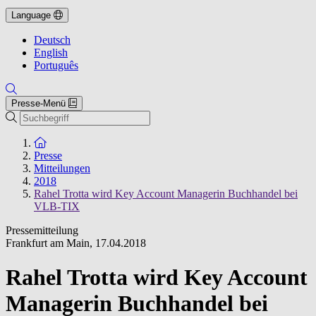
Language
Deutsch
English
Português
Presse-Menü
Suche
Zur Startseite
Presse
Mitteilungen
2018
Rahel Trotta wird Key Account Managerin Buchhandel bei
VLB-TIX
Pressemitteilung
Frankfurt am Main
,
17.04.2018
Rahel Trotta wird Key Account
Managerin Buchhandel bei