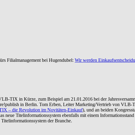
 fürs Filialmanagement bei Hugendubel:
Wir werden Einkaufsentscheidu
h VLB-TIX in Kürze, zum Beispiel am 21.01.2016 bei der Jahresversa
ure!publish in Berlin. Tom Erben, Leiter Marketing/Vertrieb von VLB-
IX – die Revolution im Novitäten-Einkauf
), und an beiden Kongress
das neue Titelinformationssystem ebenfalls mit einem Informationsst
e Titelinformationssystem der Branche.