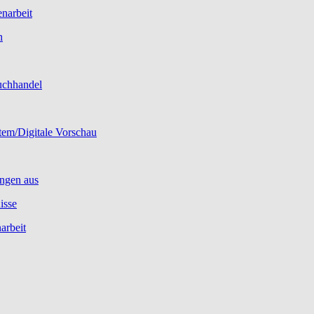
narbeit
n
uchhandel
tem/Digitale Vorschau
ngen aus
isse
arbeit