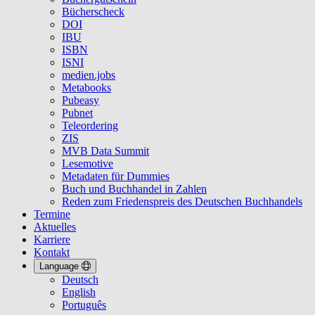
Bücherscheck
DOI
IBU
ISBN
ISNI
medien.jobs
Metabooks
Pubeasy
Pubnet
Teleordering
ZIS
MVB Data Summit
Lesemotive
Metadaten für Dummies
Buch und Buchhandel in Zahlen
Reden zum Friedenspreis des Deutschen Buchhandels
Termine
Aktuelles
Karriere
Kontakt
Language
Deutsch
English
Português