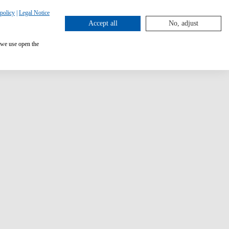
policy
|
Legal Notice
Accept all
No, adjust
 we use open the