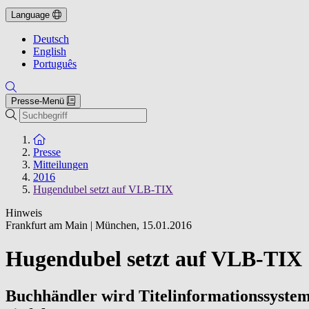
Language
Deutsch
English
Português
Presse-Menü
Suche
Zur Startseite
Presse
Mitteilungen
2016
Hugendubel setzt auf VLB-TIX
Hinweis
Frankfurt am Main | München
,
15.01.2016
Hugendubel setzt auf VLB-TIX
Buchhändler wird Titelinformationssystem