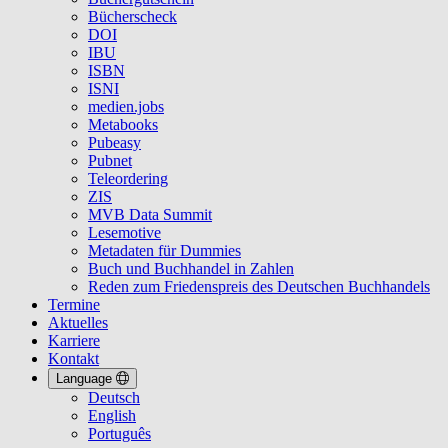
Bücherscheck
DOI
IBU
ISBN
ISNI
medien.jobs
Metabooks
Pubeasy
Pubnet
Teleordering
ZIS
MVB Data Summit
Lesemotive
Metadaten für Dummies
Buch und Buchhandel in Zahlen
Reden zum Friedenspreis des Deutschen Buchhandels
Termine
Aktuelles
Karriere
Kontakt
Language
Deutsch
English
Português