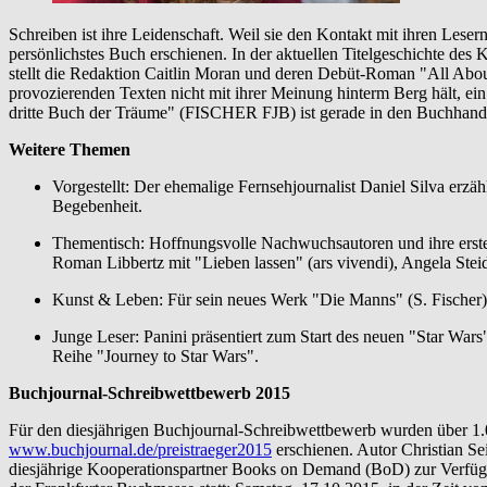
Schreiben ist ihre Leidenschaft. Weil sie den Kontakt mit ihren Lesern
persönlichstes Buch erschienen. In der aktuellen Titelgeschichte des
stellt die Redaktion Caitlin Moran und deren Debüt-Roman "All About
provozierenden Texten nicht mit ihrer Meinung hinterm Berg hält, ein
dritte Buch der Träume" (FISCHER FJB) ist gerade in den Buchhan
Weitere Themen
Vorgestellt: Der ehemalige Fernsehjournalist Daniel Silva erz
Begebenheit.
Thementisch: Hoffnungsvolle Nachwuchsautoren und ihre erst
Roman Libbertz mit "Lieben lassen" (ars vivendi), Angela Stei
Kunst & Leben: Für sein neues Werk "Die Manns" (S. Fischer)
Junge Leser: Panini präsentiert zum Start des neuen "Star War
Reihe "Journey to Star Wars".
Buchjournal-Schreibwettbewerb 2015
Für den diesjährigen Buchjournal-Schreibwettbewerb wurden über 1.0
www.buchjournal.de/preistraeger2015
erschienen. Autor Christian Se
diesjährige Kooperationspartner Books on Demand (BoD) zur Verfügun