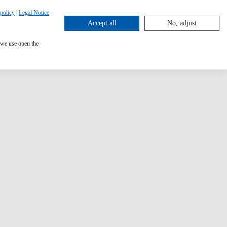
policy
|
Legal Notice
Accept all
No, adjust
 we use open the