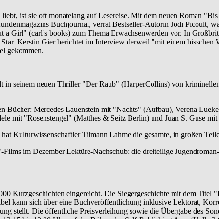
 liebt, ist sie oft monatelang auf Lesereise. Mit dem neuen Roman "Bis 
 Kundenmagazins Buchjournal, verrät Bestseller-Autorin Jodi Picoult, 
 a Girl" (carl’s books) zum Thema Erwachsenwerden vor. In Großbritan
 Star. Kerstin Gier berichtet im Interview derweil "mit einem bisschen
del gekommen.
ählt in seinem neuen Thriller "Der Raub" (HarperCollins) von kriminell
en Bücher: Mercedes Lauenstein mit "Nachts" (Aufbau), Verena Lueke
dele mit "Rosenstengel" (Matthes & Seitz Berlin) und Juan S. Guse mit
 hat Kulturwissenschaftler Tilmann Lahme die gesamte, in großen Tei
s"-Films im Dezember Lektüre-Nachschub: die dreiteilige Jugendroman-R
00 Kurzgeschichten eingereicht. Die Siegergeschichte mit dem Titel "
ibel kann sich über eine Buchveröffentlichung inklusive Lektorat, Kor
g stellt. Die öffentliche Preisverleihung sowie die Übergabe des Sond