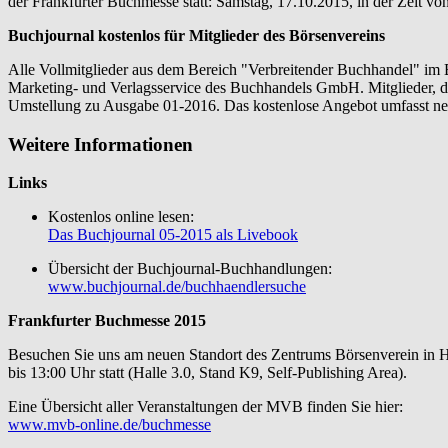
der Frankfurter Buchmesse statt: Samstag, 17.10.2015, in der Zeit vo
Buchjournal kostenlos für Mitglieder des Börsenvereins
Alle Vollmitglieder aus dem Bereich "Verbreitender Buchhandel" im
Marketing- und Verlagsservice des Buchhandels GmbH. Mitglieder, di
Umstellung zu Ausgabe 01-2016. Das kostenlose Angebot umfasst ne
Weitere Informationen
Links
Kostenlos online lesen:
Das Buchjournal 05-2015 als Livebook
Übersicht der Buchjournal-Buchhandlungen:
www.buchjournal.de/buchhaendlersuche
Frankfurter Buchmesse 2015
Besuchen Sie uns am neuen Standort des Zentrums Börsenverein in Ha
bis 13:00 Uhr statt (Halle 3.0, Stand K9, Self-Publishing Area).
Eine Übersicht aller Veranstaltungen der MVB finden Sie hier:
www.mvb-online.de/buchmesse