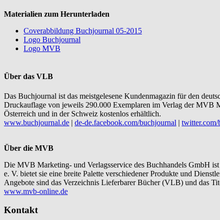
Materialien zum Herunterladen
Coverabbildung Buchjournal 05-2015
Logo Buchjournal
Logo MVB
Über das VLB
Das Buchjournal ist das meistgelesene Kundenmagazin für den deuts
Druckauflage von jeweils 290.000 Exemplaren im Verlag der MVB M
Österreich und in der Schweiz kostenlos erhältlich.
www.buchjournal.de
|
de-de.facebook.com/buchjournal
|
twitter.com/
Über die MVB
Die MVB Marketing- und Verlagsservice des Buchhandels GmbH ist 
e. V. bietet sie eine breite Palette verschiedener Produkte und Dien
Angebote sind das Verzeichnis Lieferbarer Bücher (VLB) und das T
www.mvb-online.de
Kontakt