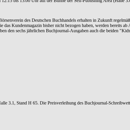
n 12:15 bis 13:00 Uhr auf der Bühne der Self-Publishing Area (Halle 3.
 Börsenverein des Deutschen Buchhandels erhalten in Zukunft regelmä
e das Kundenmagazin bisher nicht bezogen haben, werden bereits ab A
ben den sechs jährlichen Buchjournal-Ausgaben auch die beiden "Kid
lle 3.1, Stand H 65. Die Preisverleihung des Buchjournal-Schreibwet