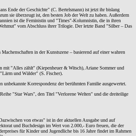
ans Ende der Geschichte" (C. Bertelsmann) ist jetzt ihr bislang
warum sie überzeugt ist, den besten Job der Welt zu haben. Außerdem
nien ist die Feministin und "Times"-Kolumnistin, die in ihren
 Wehmut" vom Abschluss ihrer Trilogie. Der letzte Band "Silber – Das
en Machenschaften in der Kunstszene – basierend auf einer wahren
n mit "Alles zählt" (Kiepenheuer & Witsch), Ariane Sommer und
 "Lärm und Wälder" (S. Fischer).
len unbekannte Korrespondenz der berühmten Familie ausgewertet.
eihe "Star Wars", den Titel "Verlorene Welten" und die dreiteilige
Dazwischen von etwas" ist in der aktuellen Ausgabe und auf
rektorat und Buchdesign im Wert von 2.000,- Euro freuen, die der
erpreises für Kinder und Jugendliche bis 16 Jahre findet im Rahmen