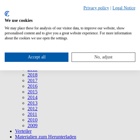
Suche
Privacy policy
|
Legal Notice
We use cookies
Mitteilungen
Mitteilungen
We may place these for analysis of our visitor data, to improve our website, show
2026
personalised content and to give you a great website experience. For more information
2025
about the cookies we use open the settings.
2024
2023
2022
Accept all
No, adjust
2021
2020
2019
2018
2017
2016
2015
2014
2013
2012
2011
2010
2009
Verteiler
Materialien zum Herunterladen