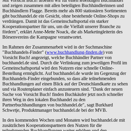
Mit Vorsicht Buch! arbeiten wir für einen lebendigen Buchhandel
und zeigen zusammen mit allen beteiligten Buchhändlerinnen und
Buchhändlern Flagge. Bereits mehr als 800 stationären Sortimenten
gibt buchhandel.de ein Gesicht, ohne bestehende Online-Shops zu
verdrängen. Damit ist das Gemeinschaftsportal ein starker
Kooperationspartner für uns, um die Vielfalt unserer Branche zu
fördern”, erklärt Anne-Mette Noack, die als Marketingleiterin des
Börsenvereins die Kampagne verantwortet.
Im Rahmen der Zusammenarbeit wird in der Suchmaschine
"Buchhandels-Finder" (
www.buchhandlung-finden.de
) von
Vorsicht Buch! angezeigt, welche Buchhändler Partner von
buchhandel.de sind. Durch die Verlinkung zum jeweiligen Profil im
Gemeinschaftsportal wird den Nutzern eine schnelle Online-
Bestellung ermöglicht. Auf buchhandel.de wurde im Gegenzug der
Buchhandels-Finder eingebunden, so dass alle teilnehmenden
Buchhandlungen auf einen Blick auf der Deutschlandkarte zu sehen
und via Routenplaner einfach anzusteuern sind. "Dank der neuen
Suche von Vorsicht Buch! finden Buchkäufer jetzt noch schneller
ihren Weg in den lokalen Buchhandel zu den
Partnerbuchhandlungen von buchhandel.de", sagt Burkhard
Schwetje, Produktmanager buchhandel.de bei der MVB.
In den kommenden Wochen und Monaten wird buchhandel.de mit
zusätzlichen Kooperationspartnern den Nutzen für die
teilnehmenden Buchhandlungen weiter erhöhen und den