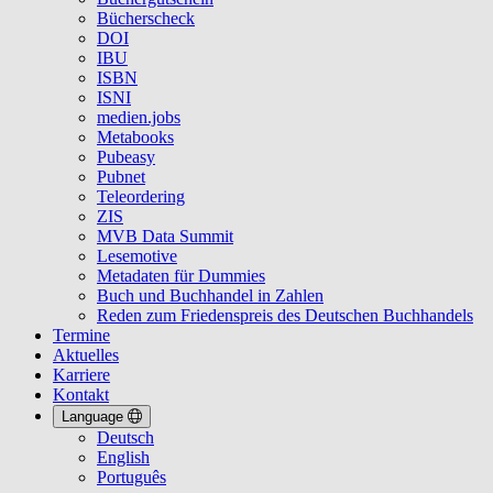
Bücherscheck
DOI
IBU
ISBN
ISNI
medien.jobs
Metabooks
Pubeasy
Pubnet
Teleordering
ZIS
MVB Data Summit
Lesemotive
Metadaten für Dummies
Buch und Buchhandel in Zahlen
Reden zum Friedenspreis des Deutschen Buchhandels
Termine
Aktuelles
Karriere
Kontakt
Language
Deutsch
English
Português