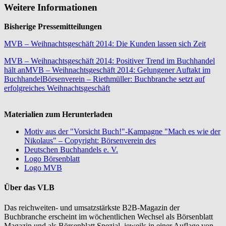
Weitere Informationen
Bisherige Pressemitteilungen
MVB – Weihnachtsgeschäft 2014: Die Kunden lassen sich Zeit
MVB – Weihnachtsgeschäft 2014: Positiver Trend im Buchhandel
hält an
MVB – Weihnachtsgeschäft 2014: Gelungener Auftakt im
Buchhandel
Börsenverein – Riethmüller: Buchbranche setzt auf
erfolgreiches Weihnachtsgeschäft
Materialien zum Herunterladen
Motiv aus der "Vorsicht Buch!"-Kampagne "Mach es wie der
Nikolaus" – Copyright: Börsenverein des
Deutschen Buchhandels e. V.
Logo Börsenblatt
Logo MVB
Über das VLB
Das reichweiten- und umsatzstärkste B2B-Magazin der
Buchbranche erscheint im wöchentlichen Wechsel als Börsenblatt
Magazin und als Börsenblatt Spezial, jeweils in einer Auflage von