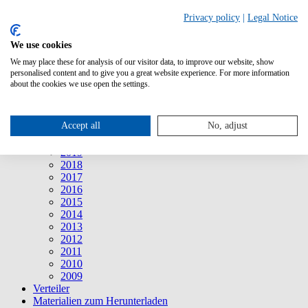
Suche
Privacy policy
|
Legal Notice
We use cookies
Mitteilungen
Mitteilungen
We may place these for analysis of our visitor data, to improve our website, show
2026
personalised content and to give you a great website experience. For more information
2025
about the cookies we use open the settings.
2024
2023
2022
Accept all
No, adjust
2021
2020
2019
2018
2017
2016
2015
2014
2013
2012
2011
2010
2009
Verteiler
Materialien zum Herunterladen