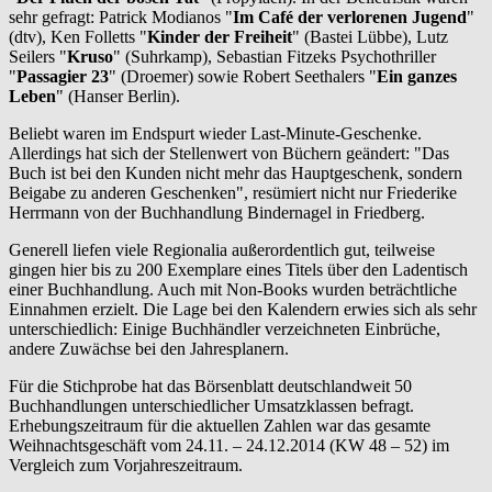
sehr gefragt: Patrick Modianos "
Im Café der verlorenen Jugend
"
(dtv), Ken Folletts "
Kinder der Freiheit
" (Bastei Lübbe), Lutz
Seilers "
Kruso
" (Suhrkamp), Sebastian Fitzeks Psychothriller
"
Passagier 23
" (Droemer) sowie Robert Seethalers "
Ein ganzes
Leben
" (Hanser Berlin).
Beliebt waren im Endspurt wieder Last-Minute-Geschenke.
Allerdings hat sich der Stellenwert von Büchern geändert: "Das
Buch ist bei den Kunden nicht mehr das Hauptgeschenk, sondern
Beigabe zu anderen Geschenken", resümiert nicht nur Friederike
Herrmann von der Buchhandlung Bindernagel in Friedberg.
Generell liefen viele Regionalia außerordentlich gut, teilweise
gingen hier bis zu 200 Exemplare eines Titels über den Ladentisch
einer Buchhandlung. Auch mit Non-Books wurden beträchtliche
Einnahmen erzielt. Die Lage bei den Kalendern erwies sich als sehr
unterschiedlich: Einige Buchhändler verzeichneten Einbrüche,
andere Zuwächse bei den Jahresplanern.
Für die Stichprobe hat das Börsenblatt deutschlandweit 50
Buchhandlungen unterschiedlicher Umsatzklassen befragt.
Erhebungszeitraum für die aktuellen Zahlen war das gesamte
Weihnachtsgeschäft vom 24.11. – 24.12.2014 (KW 48 – 52) im
Vergleich zum Vorjahreszeitraum.