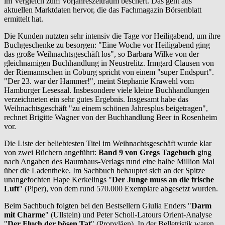
im Vergleich zum Vorjahreszeitraum beschert. Das geht aus
aktuellen Marktdaten hervor, die das Fachmagazin Börsenblatt
ermittelt hat.
Die Kunden nutzten sehr intensiv die Tage vor Heiligabend, um ihre
Buchgeschenke zu besorgen: "Eine Woche vor Heiligabend ging
das große Weihnachtsgeschäft los", so Barbara Wilke von der
gleichnamigen Buchhandlung in Neustrelitz. Irmgard Clausen von
der Riemannschen in Coburg spricht von einem "super Endspurt".
"Der 23. war der Hammer!", meint Stephanie Krawehl vom
Hamburger Lesesaal. Insbesondere viele kleine Buchhandlungen
verzeichneten ein sehr gutes Ergebnis. Insgesamt habe das
Weihnachtsgeschäft "zu einem schönen Jahresplus beigetragen",
rechnet Brigitte Wagner von der Buchhandlung Beer in Rosenheim
vor.
Die Liste der beliebtesten Titel im Weihnachtsgeschäft wurde klar
von zwei Büchern angeführt:
Band 9 von Gregs Tagebuch
ging
nach Angaben des Baumhaus-Verlags rund eine halbe Million Mal
über die Ladentheke. Im Sachbuch behauptet sich an der Spitze
unangefochten Hape Kerkelings "
Der Junge muss an die frische
Luft
" (Piper), von dem rund 570.000 Exemplare abgesetzt wurden.
Beim Sachbuch folgten bei den Bestsellern Giulia Enders "
Darm
mit Charme
" (Ullstein) und Peter Scholl-Latours Orient-Analyse
"
Der Fluch der bösen Tat
" (Propyläen). In der Belletristik waren