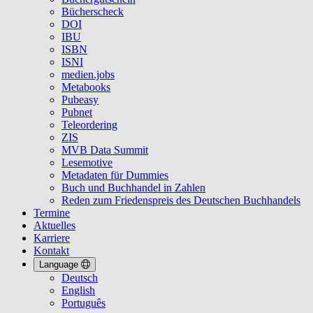
Bücherscheck
DOI
IBU
ISBN
ISNI
medien.jobs
Metabooks
Pubeasy
Pubnet
Teleordering
ZIS
MVB Data Summit
Lesemotive
Metadaten für Dummies
Buch und Buchhandel in Zahlen
Reden zum Friedenspreis des Deutschen Buchhandels
Termine
Aktuelles
Karriere
Kontakt
Language
Deutsch
English
Português