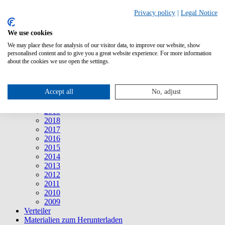
Suche
Privacy policy
|
Legal Notice
We use cookies
Mitteilungen
Mitteilungen
We may place these for analysis of our visitor data, to improve our website, show
2026
personalised content and to give you a great website experience. For more information
2025
about the cookies we use open the settings.
2024
2023
2022
Accept all
No, adjust
2021
2020
2019
2018
2017
2016
2015
2014
2013
2012
2011
2010
2009
Verteiler
Materialien zum Herunterladen