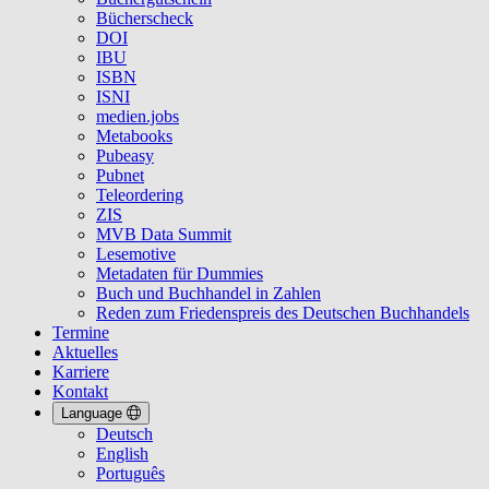
Bücherscheck
DOI
IBU
ISBN
ISNI
medien.jobs
Metabooks
Pubeasy
Pubnet
Teleordering
ZIS
MVB Data Summit
Lesemotive
Metadaten für Dummies
Buch und Buchhandel in Zahlen
Reden zum Friedenspreis des Deutschen Buchhandels
Termine
Aktuelles
Karriere
Kontakt
Language
Deutsch
English
Português