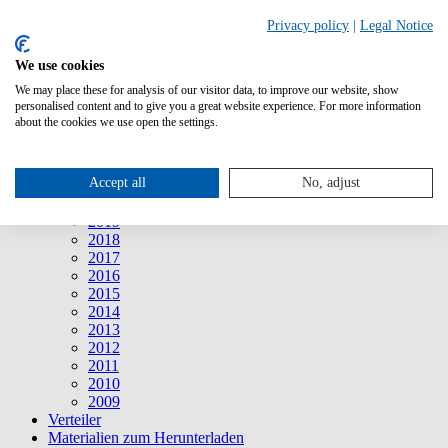
Suche
Privacy policy
|
Legal Notice
We use cookies
Mitteilungen
Mitteilungen
We may place these for analysis of our visitor data, to improve our website, show
2026
personalised content and to give you a great website experience. For more information
2025
about the cookies we use open the settings.
2024
2023
2022
Accept all
No, adjust
2021
2020
2019
2018
2017
2016
2015
2014
2013
2012
2011
2010
2009
Verteiler
Materialien zum Herunterladen