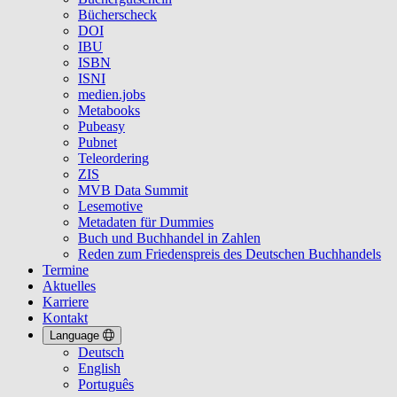
Bücherscheck
DOI
IBU
ISBN
ISNI
medien.jobs
Metabooks
Pubeasy
Pubnet
Teleordering
ZIS
MVB Data Summit
Lesemotive
Metadaten für Dummies
Buch und Buchhandel in Zahlen
Reden zum Friedenspreis des Deutschen Buchhandels
Termine
Aktuelles
Karriere
Kontakt
Language
Deutsch
English
Português