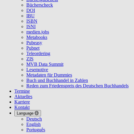
Bücherscheck
DOI
IBU
ISBN
ISNI
medien.jobs
Metabooks
Pubeasy
Pubnet
Teleordering
ZIS
MVB Data Summit
Lesemotive
Metadaten für Dummies
Buch und Buchhandel in Zahlen
Reden zum Friedenspreis des Deutschen Buchhandels
Termine
Aktuelles
Karriere
Kontakt
Language
Deutsch
English
Português