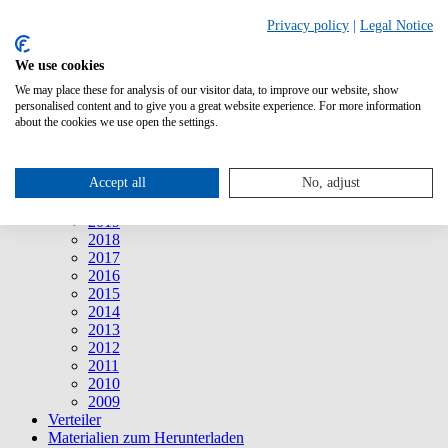
Suche
Privacy policy
|
Legal Notice
We use cookies
Mitteilungen
Mitteilungen
We may place these for analysis of our visitor data, to improve our website, show
2026
personalised content and to give you a great website experience. For more information
2025
about the cookies we use open the settings.
2024
2023
2022
Accept all
No, adjust
2021
2020
2019
2018
2017
2016
2015
2014
2013
2012
2011
2010
2009
Verteiler
Materialien zum Herunterladen