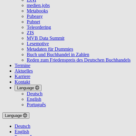
medien.jobs
Metabooks
Pubeasy
Pubnet
Teleordering
ZIS
MVB Data Summit
Lesemotive
Metadaten für Dummies
Buch und Buchhandel in Zahlen
Reden zum Friedenspreis des Deutschen Buchhandels
Termine
Aktuelles
Karriere
Kontakt
Language
Deutsch
English
Português
Language
Deutsch
English