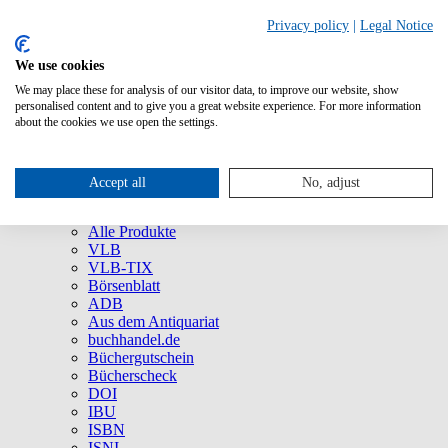
Privacy policy
|
Legal Notice
We use cookies
We may place these for analysis of our visitor data, to improve our website, show
Über uns
personalised content and to give you a great website experience. For more information
Unternehmen
about the cookies we use open the settings.
Newsletter
Social Media
Presse
Accept all
No, adjust
Service
Marken und Produkte
Alle Produkte
VLB
VLB-TIX
Börsenblatt
ADB
Aus dem Antiquariat
buchhandel.de
Büchergutschein
Bücherscheck
DOI
IBU
ISBN
ISNI