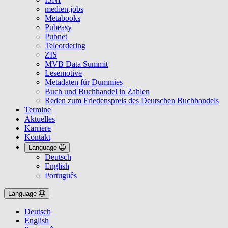
medien.jobs
Metabooks
Pubeasy
Pubnet
Teleordering
ZIS
MVB Data Summit
Lesemotive
Metadaten für Dummies
Buch und Buchhandel in Zahlen
Reden zum Friedenspreis des Deutschen Buchhandels
Termine
Aktuelles
Karriere
Kontakt
Language
Deutsch
English
Português
Language
Deutsch
English