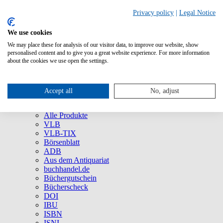
Privacy policy
|
Legal Notice
We use cookies
We may place these for analysis of our visitor data, to improve our website, show
Über uns
personalised content and to give you a great website experience. For more information
Unternehmen
about the cookies we use open the settings.
Newsletter
Social Media
Presse
Accept all
No, adjust
Service
Marken und Produkte
Alle Produkte
VLB
VLB-TIX
Börsenblatt
ADB
Aus dem Antiquariat
buchhandel.de
Büchergutschein
Bücherscheck
DOI
IBU
ISBN
ISNI