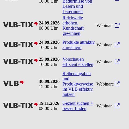
10:00 Uhr
Bedürfnisse von
Lesern und
Leserinnen
Reichweite
24.09.2026
erhöhen,
vlbtix
Reic
Webinar
08:00 Uhr
Kundschaft
gewinnen
24.09.2026
Produkte attraktiv
vlbtix
Produ
Webinar
10:00 Uhr
anreichern
25.09.2026
Vorschauen
vlbtix
Vorsc
Webinar
10:00 Uhr
effizient erstellen
Reihenangaben
und
30.09.2026
vlb
Produktverweise
Webinare
15:00 Uhr
im VLB effektiv
nutzen
19.11.2026
Gezielt suchen +
vlbtix
Gezie
Webinar
08:00 Uhr
besser finden