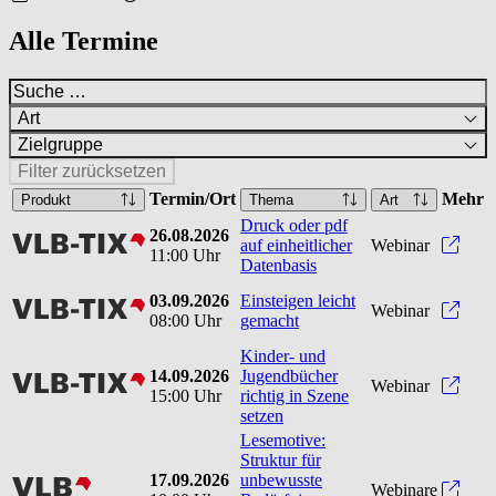
Alle Termine
Art
Zielgruppe
Filter zurücksetzen
Termin/Ort
Mehr
Produkt
Thema
Art
Druck oder pdf
26.08.2026
vlbtix
Druck
auf einheitlicher
Webinar
11:00 Uhr
Datenbasis
03.09.2026
Einsteigen leicht
vlbtix
Einst
Webinar
08:00 Uhr
gemacht
Kinder- und
14.09.2026
Jugendbücher
vlbtix
Kinde
Webinar
15:00 Uhr
richtig in Szene
setzen
Lesemotive:
Struktur für
17.09.2026
unbewusste
vlb
Webinare