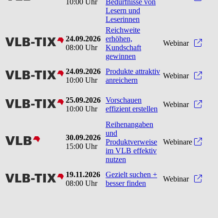
10:00 Uhr
Bedürfnisse von
Lesern und
Leserinnen
Reichweite
24.09.2026
erhöhen,
vlbtix
Reic
Webinar
08:00 Uhr
Kundschaft
gewinnen
24.09.2026
Produkte attraktiv
vlbtix
Produ
Webinar
10:00 Uhr
anreichern
25.09.2026
Vorschauen
vlbtix
Vorsc
Webinar
10:00 Uhr
effizient erstellen
Reihenangaben
und
30.09.2026
vlb
Produktverweise
Webinare
15:00 Uhr
im VLB effektiv
nutzen
19.11.2026
Gezielt suchen +
vlbtix
Gezie
Webinar
08:00 Uhr
besser finden