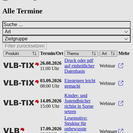
Alle Termine
Art
Zielgruppe
Filter zurücksetzen
Termin/Ort
Mehr
Produkt
Thema
Art
Druck oder pdf
26.08.2026
vlbtix
Druck
auf einheitlicher
Webinar
11:00 Uhr
Datenbasis
03.09.2026
Einsteigen leicht
vlbtix
Einst
Webinar
08:00 Uhr
gemacht
Kinder- und
14.09.2026
Jugendbücher
vlbtix
Kinde
Webinar
15:00 Uhr
richtig in Szene
setzen
Lesemotive:
Struktur für
17.09.2026
unbewusste
vlb
Webinare