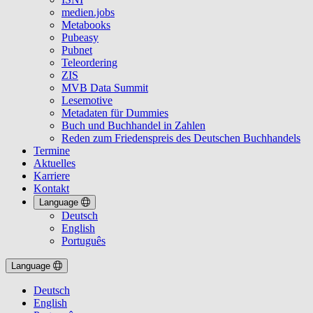
medien.jobs
Metabooks
Pubeasy
Pubnet
Teleordering
ZIS
MVB Data Summit
Lesemotive
Metadaten für Dummies
Buch und Buchhandel in Zahlen
Reden zum Friedenspreis des Deutschen Buchhandels
Termine
Aktuelles
Karriere
Kontakt
Language
Deutsch
English
Português
Language
Deutsch
English