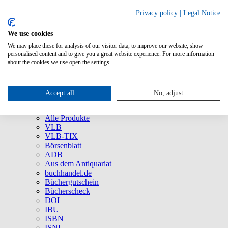
Privacy policy
|
Legal Notice
We use cookies
We may place these for analysis of our visitor data, to improve our website, show
Über uns
personalised content and to give you a great website experience. For more information
Unternehmen
about the cookies we use open the settings.
Newsletter
Social Media
Presse
Accept all
No, adjust
Service
Marken und Produkte
Alle Produkte
VLB
VLB-TIX
Börsenblatt
ADB
Aus dem Antiquariat
buchhandel.de
Büchergutschein
Bücherscheck
DOI
IBU
ISBN
ISNI