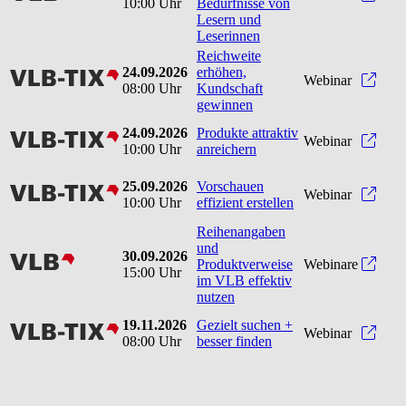
10:00 Uhr
Bedürfnisse von
Lesern und
Leserinnen
Reichweite
24.09.2026
erhöhen,
vlbtix
Reic
Webinar
08:00 Uhr
Kundschaft
gewinnen
24.09.2026
Produkte attraktiv
vlbtix
Produ
Webinar
10:00 Uhr
anreichern
25.09.2026
Vorschauen
vlbtix
Vorsc
Webinar
10:00 Uhr
effizient erstellen
Reihenangaben
und
30.09.2026
vlb
Produktverweise
Webinare
15:00 Uhr
im VLB effektiv
nutzen
19.11.2026
Gezielt suchen +
vlbtix
Gezie
Webinar
08:00 Uhr
besser finden