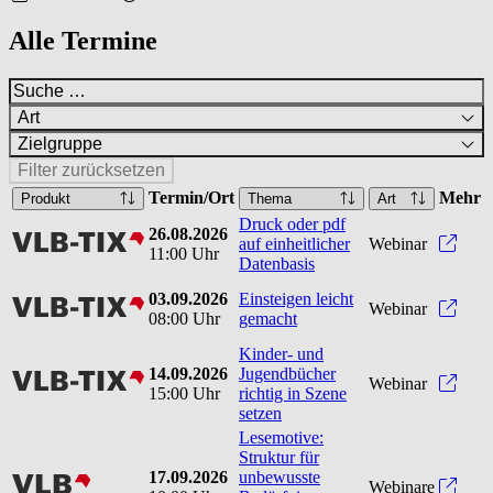
Alle Termine
Art
Zielgruppe
Filter zurücksetzen
Termin/Ort
Mehr
Produkt
Thema
Art
Druck oder pdf
26.08.2026
vlbtix
Druck
auf einheitlicher
Webinar
11:00 Uhr
Datenbasis
03.09.2026
Einsteigen leicht
vlbtix
Einst
Webinar
08:00 Uhr
gemacht
Kinder- und
14.09.2026
Jugendbücher
vlbtix
Kinde
Webinar
15:00 Uhr
richtig in Szene
setzen
Lesemotive:
Struktur für
17.09.2026
unbewusste
vlb
Webinare