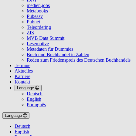
medien.jobs
Metabooks
Pubeasy
Pubnet
Teleordering
ZIS
MVB Data Summit
Lesemotive
Metadaten für Dummies
Buch und Buchhandel in Zahlen
Reden zum Friedenspreis des Deutschen Buchhandels
Termine
Aktuelles
Karriere
Kontakt
Language
Deutsch
English
Português
Language
Deutsch
English