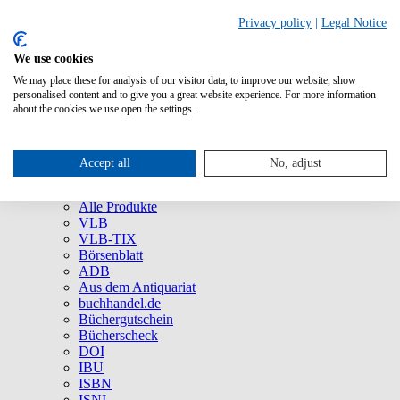
Privacy policy
|
Legal Notice
We use cookies
We may place these for analysis of our visitor data, to improve our website, show
Über uns
personalised content and to give you a great website experience. For more information
Unternehmen
about the cookies we use open the settings.
Newsletter
Social Media
Presse
Accept all
No, adjust
Service
Marken und Produkte
Alle Produkte
VLB
VLB-TIX
Börsenblatt
ADB
Aus dem Antiquariat
buchhandel.de
Büchergutschein
Bücherscheck
DOI
IBU
ISBN
ISNI