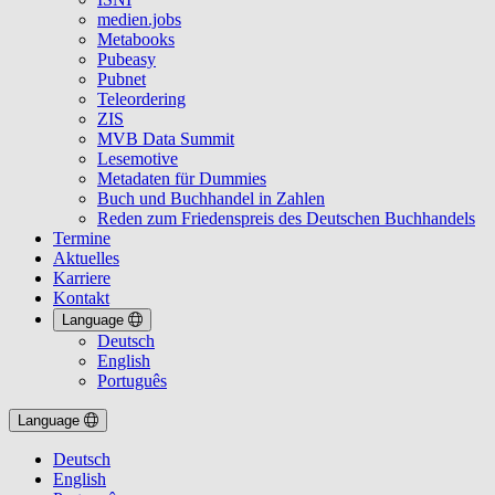
medien.jobs
Metabooks
Pubeasy
Pubnet
Teleordering
ZIS
MVB Data Summit
Lesemotive
Metadaten für Dummies
Buch und Buchhandel in Zahlen
Reden zum Friedenspreis des Deutschen Buchhandels
Termine
Aktuelles
Karriere
Kontakt
Language
Deutsch
English
Português
Language
Deutsch
English