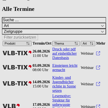
Alle Termine
Art
Zielgruppe
Filter zurücksetzen
Termin/Ort
Mehr
Produkt
Thema
Art
Druck oder pdf
26.08.2026
vlbtix
Druck
auf einheitlicher
Webinar
11:00 Uhr
Datenbasis
03.09.2026
Einsteigen leicht
vlbtix
Einst
Webinar
08:00 Uhr
gemacht
Kinder- und
14.09.2026
Jugendbücher
vlbtix
Kinde
Webinar
15:00 Uhr
richtig in Szene
setzen
Lesemotive:
Struktur für
17.09.2026
unbewusste
vlb
Webinare