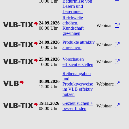
10:00 Uhr
Bedürfnisse von
Lesern und
Leserinnen
Reichweite
24.09.2026
erhöhen,
vlbtix
Reic
Webinar
08:00 Uhr
Kundschaft
gewinnen
24.09.2026
Produkte attraktiv
vlbtix
Produ
Webinar
10:00 Uhr
anreichern
25.09.2026
Vorschauen
vlbtix
Vorsc
Webinar
10:00 Uhr
effizient erstellen
Reihenangaben
und
30.09.2026
vlb
Produktverweise
Webinare
15:00 Uhr
im VLB effektiv
nutzen
19.11.2026
Gezielt suchen +
vlbtix
Gezie
Webinar
08:00 Uhr
besser finden