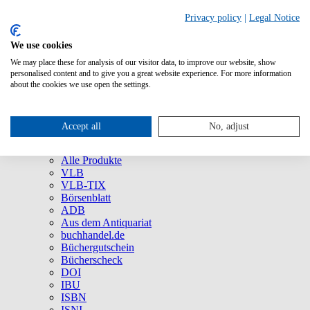
Privacy policy
|
Legal Notice
We use cookies
We may place these for analysis of our visitor data, to improve our website, show
Über uns
personalised content and to give you a great website experience. For more information
Unternehmen
about the cookies we use open the settings.
Newsletter
Social Media
Presse
Accept all
No, adjust
Service
Marken und Produkte
Alle Produkte
VLB
VLB-TIX
Börsenblatt
ADB
Aus dem Antiquariat
buchhandel.de
Büchergutschein
Bücherscheck
DOI
IBU
ISBN
ISNI