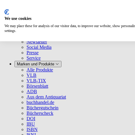
We use cookies
We may place these for analysis of our visitor data, to improve our website, show personal
Über uns
settings.
Unternehmen
Newsletter
Social Media
Presse
Service
Marken und Produkte
Alle Produkte
VLB
VLB-TIX
Börsenblatt
ADB
Aus dem Antiquariat
buchhandel.de
Büchergutschein
Bücherscheck
DOI
IBU
ISBN
ISNI