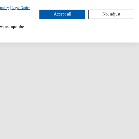
policy
|
Legal Notice
Accept all
No, adjust
 we use open the