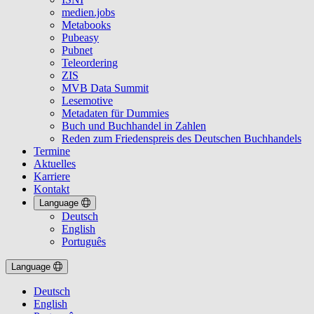
medien.jobs
Metabooks
Pubeasy
Pubnet
Teleordering
ZIS
MVB Data Summit
Lesemotive
Metadaten für Dummies
Buch und Buchhandel in Zahlen
Reden zum Friedenspreis des Deutschen Buchhandels
Termine
Aktuelles
Karriere
Kontakt
Language
Deutsch
English
Português
Language
Deutsch
English