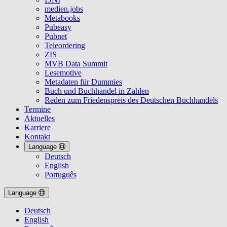
medien.jobs
Metabooks
Pubeasy
Pubnet
Teleordering
ZIS
MVB Data Summit
Lesemotive
Metadaten für Dummies
Buch und Buchhandel in Zahlen
Reden zum Friedenspreis des Deutschen Buchhandels
Termine
Aktuelles
Karriere
Kontakt
Language
Deutsch
English
Português
Language
Deutsch
English