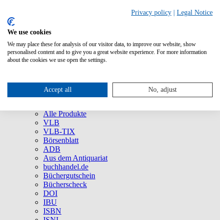
Privacy policy
|
Legal Notice
We use cookies
We may place these for analysis of our visitor data, to improve our website, show
Über uns
personalised content and to give you a great website experience. For more information
Unternehmen
about the cookies we use open the settings.
Newsletter
Social Media
Presse
Accept all
No, adjust
Service
Marken und Produkte
Alle Produkte
VLB
VLB-TIX
Börsenblatt
ADB
Aus dem Antiquariat
buchhandel.de
Büchergutschein
Bücherscheck
DOI
IBU
ISBN
ISNI