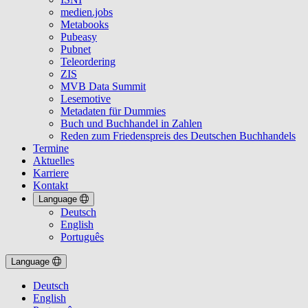
medien.jobs
Metabooks
Pubeasy
Pubnet
Teleordering
ZIS
MVB Data Summit
Lesemotive
Metadaten für Dummies
Buch und Buchhandel in Zahlen
Reden zum Friedenspreis des Deutschen Buchhandels
Termine
Aktuelles
Karriere
Kontakt
Language
Deutsch
English
Português
Language
Deutsch
English