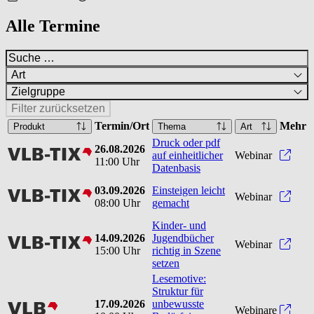
Alle Termine
Art
Zielgruppe
Filter zurücksetzen
Termin/Ort
Mehr
Produkt
Thema
Art
Druck oder pdf
26.08.2026
vlbtix
Druck
auf einheitlicher
Webinar
11:00 Uhr
Datenbasis
03.09.2026
Einsteigen leicht
vlbtix
Einst
Webinar
08:00 Uhr
gemacht
Kinder- und
14.09.2026
Jugendbücher
vlbtix
Kinde
Webinar
15:00 Uhr
richtig in Szene
setzen
Lesemotive:
Struktur für
17.09.2026
unbewusste
vlb
Webinare