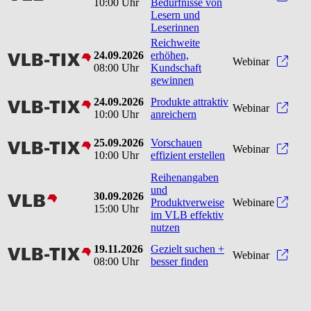
10:00 Uhr
Bedürfnisse von
Lesern und
Leserinnen
Reichweite
24.09.2026
erhöhen,
vlbtix
Reic
Webinar
08:00 Uhr
Kundschaft
gewinnen
24.09.2026
Produkte attraktiv
vlbtix
Produ
Webinar
10:00 Uhr
anreichern
25.09.2026
Vorschauen
vlbtix
Vorsc
Webinar
10:00 Uhr
effizient erstellen
Reihenangaben
und
30.09.2026
vlb
Produktverweise
Webinare
15:00 Uhr
im VLB effektiv
nutzen
19.11.2026
Gezielt suchen +
vlbtix
Gezie
Webinar
08:00 Uhr
besser finden