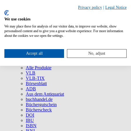
Privacy policy
|
Legal Notice
We use cookies
We may place these for analysis of our visitor data, to improve our website, show
Über uns
personalised content and to give you a great website experience. For more information
Unternehmen
about the cookies we use open the settings.
Newsletter
Social Media
Presse
Accept all
No, adjust
Service
Marken und Produkte
Alle Produkte
VLB
VLB-TIX
Börsenblatt
ADB
Aus dem Antiquariat
buchhandel.de
Büchergutschein
Bücherscheck
DOI
IBU
ISBN
ISNI