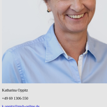
Katharina Oppitz
+49 69 1306-550
k.oppitz@mvb-online.de