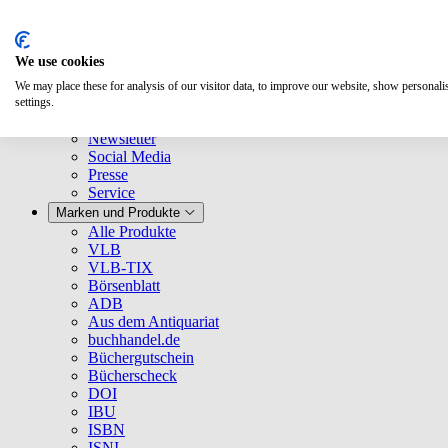
We use cookies
We may place these for analysis of our visitor data, to improve our website, show personal
Über uns
settings.
Unternehmen
Newsletter
Social Media
Presse
Service
Marken und Produkte
Alle Produkte
VLB
VLB-TIX
Börsenblatt
ADB
Aus dem Antiquariat
buchhandel.de
Büchergutschein
Bücherscheck
DOI
IBU
ISBN
ISNI