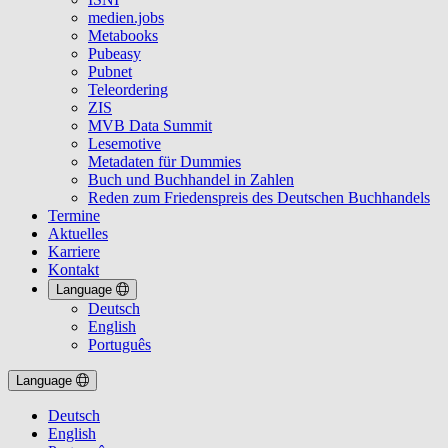
medien.jobs
Metabooks
Pubeasy
Pubnet
Teleordering
ZIS
MVB Data Summit
Lesemotive
Metadaten für Dummies
Buch und Buchhandel in Zahlen
Reden zum Friedenspreis des Deutschen Buchhandels
Termine
Aktuelles
Karriere
Kontakt
Language
Deutsch
English
Português
Language
Deutsch
English