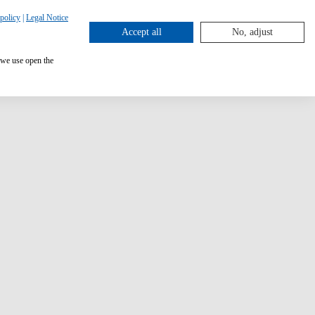
policy
|
Legal Notice
Accept all
No, adjust
 we use open the